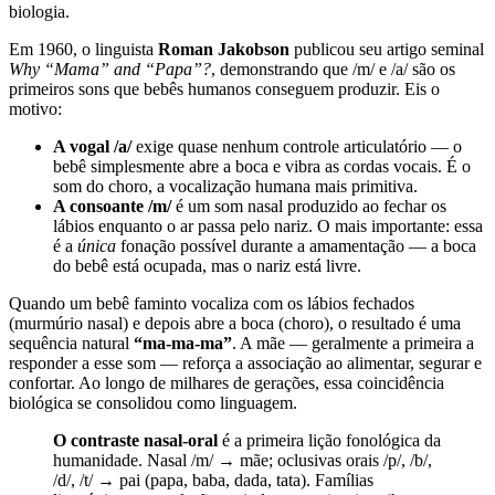
biologia.
Em 1960, o linguista
Roman Jakobson
publicou seu artigo seminal
Why “Mama” and “Papa”?
, demonstrando que /m/ e /a/ são os
primeiros sons que bebês humanos conseguem produzir. Eis o
motivo:
A vogal /a/
exige quase nenhum controle articulatório — o
bebê simplesmente abre a boca e vibra as cordas vocais. É o
som do choro, a vocalização humana mais primitiva.
A consoante /m/
é um som nasal produzido ao fechar os
lábios enquanto o ar passa pelo nariz. O mais importante: essa
é a
única
fonação possível durante a amamentação — a boca
do bebê está ocupada, mas o nariz está livre.
Quando um bebê faminto vocaliza com os lábios fechados
(murmúrio nasal) e depois abre a boca (choro), o resultado é uma
sequência natural
“ma-ma-ma”
. A mãe — geralmente a primeira a
responder a esse som — reforça a associação ao alimentar, segurar e
confortar. Ao longo de milhares de gerações, essa coincidência
biológica se consolidou como linguagem.
O contraste nasal-oral
é a primeira lição fonológica da
humanidade. Nasal /m/ → mãe; oclusivas orais /p/, /b/,
/d/, /t/ → pai (papa, baba, dada, tata). Famílias