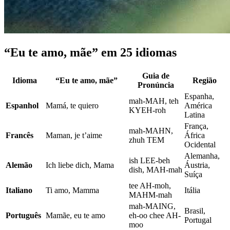
“Eu te amo, mãe” em 25 idiomas
Guia de
Idioma
“Eu te amo, mãe”
Região
Pronúncia
Espanha,
mah-MAH, teh
Espanhol
Mamá, te quiero
América
KYEH-roh
Latina
França,
mah-MAHN,
Francês
Maman, je t’aime
África
zhuh TEM
Ocidental
Alemanha,
ish LEE-beh
Alemão
Ich liebe dich, Mama
Áustria,
dish, MAH-mah
Suíça
tee AH-moh,
Italiano
Ti amo, Mamma
Itália
MAHM-mah
mah-MAING,
Brasil,
Português
Mamãe, eu te amo
eh-oo chee AH-
Portugal
moo