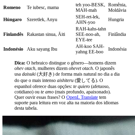
teh yoo-BESK,
Romênia,
Romeno
Te iubesc, mama
MAH-mah
Moldávia
SEH-ret-lek,
Húngaro
Szeretlek, Anyu
Hungria
AHN-yoo
RAH-kahs-tahn
Finlandês
Rakastan sinua, Äiti
SEE-noo-ah,
Finlândia
EYE-tee
AH-koo SAH-
Indonésio
Aku sayang Ibu
Indonésia
yahng EE-boo
Dica:
O hebraico distingue o gênero—homens dizem
ohev otach
, mulheres dizem
ohevet otach
. O japonês
usa
daisuki
(大好き) de forma mais natural no dia a dia
do que o mais intenso
aishiteru
(愛してる). O
espanhol oferece duas opções:
te quiero
(afetuoso,
cotidiano) ou
te amo
(mais profundo, apaixonado).
Quer ouvir essas frases? O
OpenL Translate
tem
suporte para leitura em voz alta na maioria dos idiomas
desta tabela.