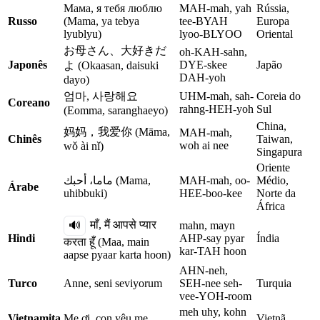
Мама, я тебя люблю
MAH-mah, yah
Rússia,
Russo
(Mama, ya tebya
tee-BYAH
Europa
lyublyu)
lyoo-BLYOO
Oriental
お母さん、大好きだ
oh-KAH-sahn,
Japonês
DYE-skee
Japão
よ (Okaasan, daisuki
DAH-yoh
dayo)
엄마, 사랑해요
UHM-mah, sah-
Coreia do
Coreano
rahng-HEH-yoh
Sul
(Eomma, saranghaeyo)
China,
妈妈，我爱你 (Māma,
MAH-mah,
Chinês
Taiwan,
woh ai nee
wǒ ài nǐ)
Singapura
Oriente
ماما، أحبك (Mama,
MAH-mah, oo-
Médio,
Árabe
uhibbuki)
HEE-boo-kee
Norte da
África
माँ, मैं आपसे प्यार
🔊
mahn, mayn
Hindi
AHP-say pyar
Índia
करता हूँ (Maa, main
kar-TAH hoon
aapse pyaar karta hoon)
AHN-neh,
Turco
Anne, seni seviyorum
SEH-nee seh-
Turquia
vee-YOH-room
meh uhy, kohn
Vietnamita
Mẹ ơi, con yêu mẹ
Vietnã