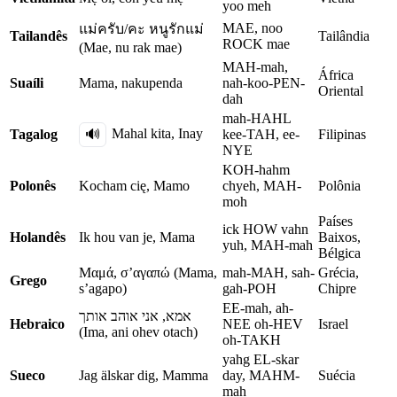
yoo meh
MAE, noo
แม่ครับ/คะ หนูรักแม่
Tailandês
Tailândia
ROCK mae
(Mae, nu rak mae)
MAH-mah,
África
Suaíli
Mama, nakupenda
nah-koo-PEN-
Oriental
dah
mah-HAHL
Mahal kita, Inay
Tagalog
🔊
kee-TAH, ee-
Filipinas
NYE
KOH-hahm
Polonês
Kocham cię, Mamo
chyeh, MAH-
Polônia
moh
Países
ick HOW vahn
Holandês
Ik hou van je, Mama
Baixos,
yuh, MAH-mah
Bélgica
Μαμά, σ’αγαπώ (Mama,
mah-MAH, sah-
Grécia,
Grego
s’agapo)
gah-POH
Chipre
EE-mah, ah-
אמא, אני אוהב אותך
Hebraico
NEE oh-HEV
Israel
(Ima, ani ohev otach)
oh-TAKH
yahg EL-skar
Sueco
Jag älskar dig, Mamma
day, MAHM-
Suécia
mah