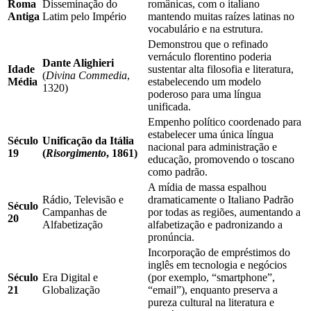
Roma
Disseminação do
românicas, com o italiano
Antiga
Latim pelo Império
mantendo muitas raízes latinas no
vocabulário e na estrutura.
Demonstrou que o refinado
vernáculo florentino poderia
Dante Alighieri
Idade
sustentar alta filosofia e literatura,
(
Divina Commedia
,
Média
estabelecendo um modelo
1320)
poderoso para uma língua
unificada.
Empenho político coordenado para
estabelecer uma única língua
Século
Unificação da Itália
nacional para administração e
19
(
Risorgimento
, 1861)
educação, promovendo o toscano
como padrão.
A mídia de massa espalhou
Rádio, Televisão e
dramaticamente o Italiano Padrão
Século
Campanhas de
por todas as regiões, aumentando a
20
Alfabetização
alfabetização e padronizando a
pronúncia.
Incorporação de empréstimos do
inglês em tecnologia e negócios
Século
Era Digital e
(por exemplo, “smartphone”,
21
Globalização
“email”), enquanto preserva a
pureza cultural na literatura e