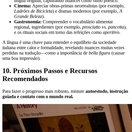
língua original, capturando nuances como ritmo poético.
Cinema:
Apreciar obras-primas neorrealistas (por exemplo,
Ladrões de Bicicleta
) e dramas modernos (por exemplo,
A
Grande Beleza
).
Gastronomia:
Compreender o vocabulário alimentar
regional, ingredientes (por exemplo,
prosciutto
vs.
pancetta
),
e os rituais sociais em torno das refeições como
aperitivo
.
A língua é uma chave para entender o equilíbrio da sociedade
italiana entre calor e formalidade, revelando nuances muitas vezes
perdidas na tradução—como a importância de
bella figura
(causar
uma boa impressão).
10. Próximos Passos e Recursos
Recomendados
Para fazer o progresso mais robusto, misture
autoestudo, instrução
guiada e contato com o mundo real.