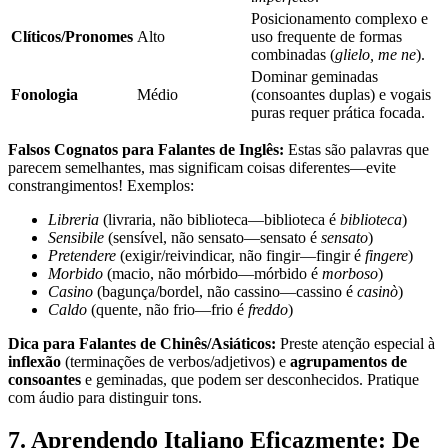
Posicionamento complexo e
Clíticos/Pronomes
Alto
uso frequente de formas
combinadas (
glielo, me ne
).
Dominar geminadas
Fonologia
Médio
(consoantes duplas) e vogais
puras requer prática focada.
Falsos Cognatos para Falantes de Inglês:
Estas são palavras que
parecem semelhantes, mas significam coisas diferentes—evite
constrangimentos! Exemplos:
Libreria
(livraria, não biblioteca—biblioteca é
biblioteca
)
Sensibile
(sensível, não sensato—sensato é
sensato
)
Pretendere
(exigir/reivindicar, não fingir—fingir é
fingere
)
Morbido
(macio, não mórbido—mórbido é
morboso
)
Casino
(bagunça/bordel, não cassino—cassino é
casinò
)
Caldo
(quente, não frio—frio é
freddo
)
Dica para Falantes de Chinês/Asiáticos:
Preste atenção especial à
inflexão
(terminações de verbos/adjetivos) e
agrupamentos de
consoantes
e geminadas, que podem ser desconhecidos. Pratique
com áudio para distinguir tons.
7. Aprendendo Italiano Eficazmente: De