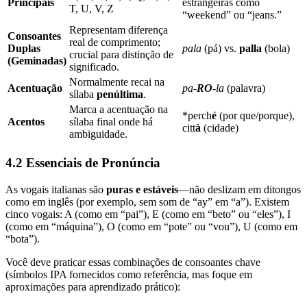
Principais
estrangeiras como
T, U, V, Z
“weekend” ou “jeans.”
Representam diferença
Consoantes
real de comprimento;
Duplas
pala
(pá) vs.
palla
(bola)
crucial para distinção de
(Geminadas)
significado.
Normalmente recai na
Acentuação
pa‑
RO
‑la
(palavra)
sílaba
penúltima
.
Marca a acentuação na
*perch
é
(por que/porque),
Acentos
sílaba final onde há
citt
à
(cidade)
ambiguidade.
4.2 Essenciais de Pronúncia
As vogais italianas são
puras e estáveis
—não deslizam em ditongos
como em inglês (por exemplo, sem som de “ay” em “a”). Existem
cinco vogais: A (como em “pai”), E (como em “beto” ou “eles”), I
(como em “máquina”), O (como em “pote” ou “vou”), U (como em
“bota”).
Você deve praticar essas combinações de consoantes chave
(símbolos IPA fornecidos como referência, mas foque em
aproximações para aprendizado prático):