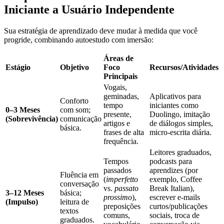
Iniciante a Usuário Independente
Sua estratégia de aprendizado deve mudar à medida que você
progride, combinando autoestudo com imersão:
Áreas de
Estágio
Objetivo
Foco
Recursos/Atividades
Principais
Vogais,
geminadas,
Aplicativos para
Conforto
tempo
iniciantes como
0–3 Meses
com som;
presente,
Duolingo, imitação
(Sobrevivência)
comunicação
artigos e
de diálogos simples,
básica.
frases de alta
micro-escrita diária.
frequência.
Leitores graduados,
Tempos
podcasts para
passados
aprendizes (por
Fluência em
(
imperfetto
exemplo, Coffee
conversação
vs.
passato
Break Italian),
3–12 Meses
básica;
prossimo
),
escrever e-mails
(Impulso)
leitura de
preposições
curtos/publicações
textos
comuns,
sociais, troca de
graduados.