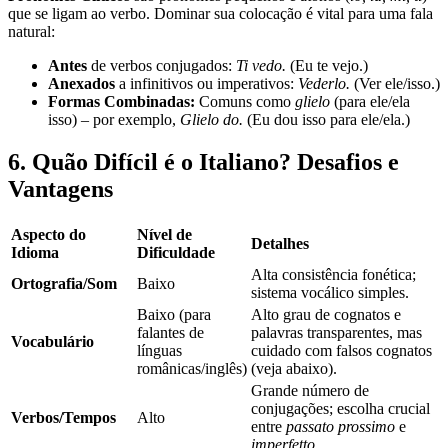
que se ligam ao verbo. Dominar sua colocação é vital para uma fala
natural:
Antes
de verbos conjugados:
Ti vedo.
(Eu te vejo.)
Anexados
a infinitivos ou imperativos:
Vederlo.
(Ver ele/isso.)
Formas Combinadas:
Comuns como
glielo
(para ele/ela
isso) – por exemplo,
Glielo do.
(Eu dou isso para ele/ela.)
6. Quão Difícil é o Italiano? Desafios e
Vantagens
Aspecto do
Nível de
Detalhes
Idioma
Dificuldade
Alta consistência fonética;
Ortografia/Som
Baixo
sistema vocálico simples.
Baixo (para
Alto grau de cognatos e
falantes de
palavras transparentes, mas
Vocabulário
línguas
cuidado com falsos cognatos
românicas/inglês)
(veja abaixo).
Grande número de
conjugações; escolha crucial
Verbos/Tempos
Alto
entre
passato prossimo
e
imperfetto
.