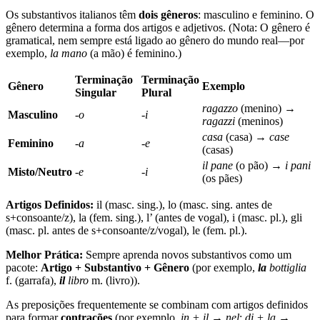
Os substantivos italianos têm
dois gêneros
: masculino e feminino. O
gênero determina a forma dos artigos e adjetivos. (Nota: O gênero é
gramatical, nem sempre está ligado ao gênero do mundo real—por
exemplo,
la mano
(a mão) é feminino.)
Terminação
Terminação
Gênero
Exemplo
Singular
Plural
ragazzo
(menino) →
Masculino
‑o
‑i
ragazzi
(meninos)
casa
(casa) →
case
Feminino
‑a
‑e
(casas)
il pane
(o pão) →
i pani
Misto/Neutro
‑e
‑i
(os pães)
Artigos Definidos:
il (masc. sing.), lo (masc. sing. antes de
s+consoante/z), la (fem. sing.), l’ (antes de vogal), i (masc. pl.), gli
(masc. pl. antes de s+consoante/z/vogal), le (fem. pl.).
Melhor Prática:
Sempre aprenda novos substantivos como um
pacote:
Artigo + Substantivo + Gênero
(por exemplo,
la
bottiglia
f. (garrafa),
il
libro
m. (livro)).
As preposições frequentemente se combinam com artigos definidos
para formar
contrações
(por exemplo,
in + il
→
nel
;
di + la
→