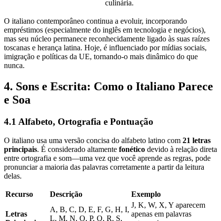
culinária.
O italiano contemporâneo continua a evoluir, incorporando
empréstimos (especialmente do inglês em tecnologia e negócios),
mas seu núcleo permanece reconhecidamente ligado às suas raízes
toscanas e herança latina. Hoje, é influenciado por mídias sociais,
imigração e políticas da UE, tornando-o mais dinâmico do que
nunca.
4. Sons e Escrita: Como o Italiano Parece
e Soa
4.1 Alfabeto, Ortografia e Pontuação
O italiano usa uma versão concisa do alfabeto latino com
21 letras
principais
. É considerado altamente
fonético
devido à relação direta
entre ortografia e som—uma vez que você aprende as regras, pode
pronunciar a maioria das palavras corretamente a partir da leitura
delas.
Recurso
Descrição
Exemplo
J, K, W, X, Y aparecem
A, B, C, D, E, F, G, H, I,
Letras
apenas em palavras
L, M, N, O, P, Q, R, S,