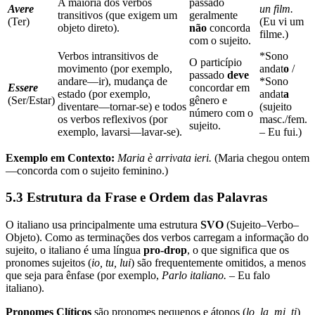
A maioria dos verbos
passado
Avere
un film.
transitivos (que exigem um
geralmente
(Ter)
(Eu vi um
objeto direto).
não
concorda
filme.)
com o sujeito.
Verbos intransitivos de
*Sono
O particípio
movimento (por exemplo,
andat
o
/
passado
deve
andare—ir), mudança de
*Sono
Essere
concordar em
estado (por exemplo,
andat
a
(Ser/Estar)
gênero e
diventare—tornar-se) e todos
(sujeito
número com o
os verbos reflexivos (por
masc./fem.
sujeito.
exemplo, lavarsi—lavar-se).
– Eu fui.)
Exemplo em Contexto:
Maria è arrivata ieri.
(Maria chegou ontem
—concorda com o sujeito feminino.)
5.3 Estrutura da Frase e Ordem das Palavras
O italiano usa principalmente uma estrutura
SVO
(Sujeito–Verbo–
Objeto). Como as terminações dos verbos carregam a informação do
sujeito, o italiano é uma língua
pro-drop
, o que significa que os
pronomes sujeitos (
io, tu, lui
) são frequentemente omitidos, a menos
que seja para ênfase (por exemplo,
Parlo italiano.
– Eu falo
italiano).
Pronomes Clíticos
são pronomes pequenos e átonos (
lo, la, mi, ti
)