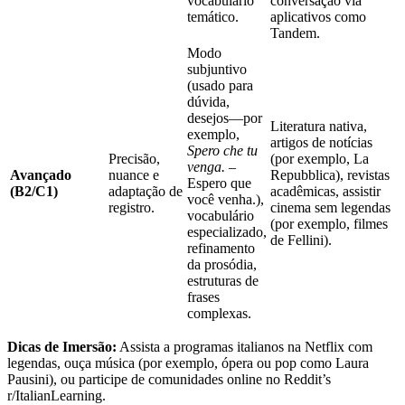
vocabulário
conversação via
temático.
aplicativos como
Tandem.
Modo
subjuntivo
(usado para
dúvida,
desejos—por
Literatura nativa,
exemplo,
artigos de notícias
Spero che tu
Precisão,
(por exemplo, La
venga.
–
Avançado
nuance e
Repubblica), revistas
Espero que
(B2/C1)
adaptação de
acadêmicas, assistir
você venha.),
registro.
cinema sem legendas
vocabulário
(por exemplo, filmes
especializado,
de Fellini).
refinamento
da prosódia,
estruturas de
frases
complexas.
Dicas de Imersão:
Assista a programas italianos na Netflix com
legendas, ouça música (por exemplo, ópera ou pop como Laura
Pausini), ou participe de comunidades online no Reddit’s
r/ItalianLearning.