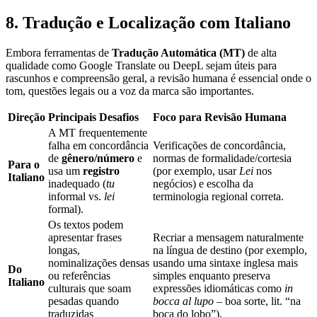
8. Tradução e Localização com Italiano
Embora ferramentas de
Tradução Automática (MT)
de alta
qualidade como Google Translate ou DeepL sejam úteis para
rascunhos e compreensão geral, a revisão humana é essencial onde o
tom, questões legais ou a voz da marca são importantes.
Direção
Principais Desafios
Foco para Revisão Humana
A MT frequentemente
falha em concordância
Verificações de concordância,
de
gênero/número
e
normas de formalidade/cortesia
Para o
usa um
registro
(por exemplo, usar
Lei
nos
Italiano
inadequado (
tu
negócios) e escolha da
informal vs.
lei
terminologia regional correta.
formal).
Os textos podem
apresentar frases
Recriar a mensagem naturalmente
longas,
na língua de destino (por exemplo,
nominalizações densas
usando uma sintaxe inglesa mais
Do
ou referências
simples enquanto preserva
Italiano
culturais que soam
expressões idiomáticas como
in
pesadas quando
bocca al lupo
– boa sorte, lit. “na
traduzidas
boca do lobo”).