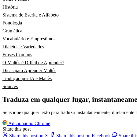
História
Sistema de Escrita e Alfabeto
Fonologia
Gramática
Vocabulário e Empréstimos
Dialetos e Variedades
Frases Comuns
O Maltês é Difícil de Aprender?
Dicas para Aprender Maltês
Tradução por IA e Maltês
Sources
Traduza em qualquer lugar, instantaneam
Selecione qualquer texto para traduzir instantaneamente, diretamente
Adicionar ao Chrome
Share this post
Share this post on X
Share this post on Facebook
Share th