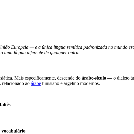
 União Europeia — e a única língua semítica padronizada no mundo escr
mo uma língua diferente de qualquer outra.
-asiática. Mais especificamente, descende do
árabe-sículo
— o dialeto ár
o, relacionado ao
árabe
tunisiano e argelino modernos.
altês
 vocabulário