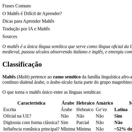
Frases Comuns
O Maltês é Difícil de Aprender?
Dicas para Aprender Maltês
Tradução por IA e Maltês
Sources
O maltês é a única língua semítica que serve como língua oficial da
medieval, passou séculos absorvendo italiano e inglês, e emergiu co
Classificação
Maltês
(
Malti
) pertence ao
ramo semítico
da família linguística afro
contínuo dialetal árabe, o árabe-sículo fazia parte do grupo magrebin
O que torna o maltês único entre as línguas semíticas:
Característica
Árabe
Hebraico
Amárico
M
Escrita
Árabe
Hebraico
Ge’ez
Latina
Oficial na UE?
Não
Não
Não
Sim
Diglossia com forma clássica?
Sim
Parcial
Não
Não
Influência românica principal?
Mínima
Mínima
Não
~52% do