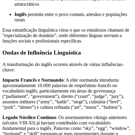
aristocráticos
Inglês
persistiu entre o povo comum, artesãos e populações
rurais
Essa estratificação linguística criou o que os estudiosos chamam de
“especialização de domínio”, onde diferentes línguas serviam a
funções sociais e profissionais específicas.
Ondas de Influência Linguística
A transformação do inglês ocorreu através de várias influências-
chave:
Impacto Francês e Normando
: A elite normanda introduziu
aproximadamente 10.000 palavras de empréstimo francês no
vocabulário inglês, particularmente em áreas de governança
(“parliament”, “government”), direito (“court”, “judge”, “jury”),
assuntos militares (“army”, “battle”, “siege”), culinária (“beef”,
“pork”, “dinner”) e cultura refinada (“art”, “music”, “fashion”).
Legado Nórdico Contínuo
: Os assentamentos vikings anteriores
(séculos VIII-XI) já haviam contribuído com vocabulário
fundamental para o inglês. Palavras como “sky”, “egg”, “window”,
“husband” e “skill” tornaram-se mais proeminentes durante o