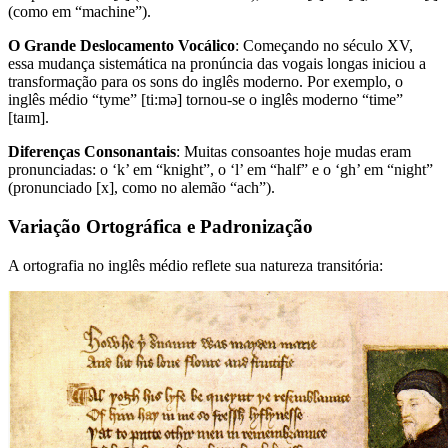
(como em “machine”).
O Grande Deslocamento Vocálico
: Começando no século XV,
essa mudança sistemática na pronúncia das vogais longas iniciou a
transformação para os sons do inglês moderno. Por exemplo, o
inglês médio “tyme” [ti:mə] tornou-se o inglês moderno “time”
[taɪm].
Diferenças Consonantais
: Muitas consoantes hoje mudas eram
pronunciadas: o ‘k’ em “knight”, o ‘l’ em “half” e o ‘gh’ em “night”
(pronunciado [x], como no alemão “ach”).
Variação Ortográfica e Padronização
A ortografia no inglês médio reflete sua natureza transitória: