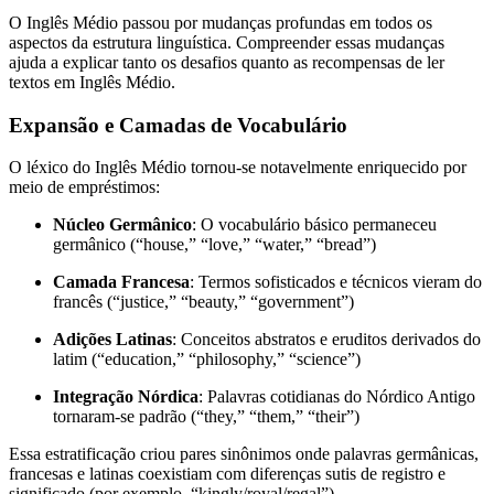
O Inglês Médio passou por mudanças profundas em todos os
aspectos da estrutura linguística. Compreender essas mudanças
ajuda a explicar tanto os desafios quanto as recompensas de ler
textos em Inglês Médio.
Expansão e Camadas de Vocabulário
O léxico do Inglês Médio tornou-se notavelmente enriquecido por
meio de empréstimos:
Núcleo Germânico
: O vocabulário básico permaneceu
germânico (“house,” “love,” “water,” “bread”)
Camada Francesa
: Termos sofisticados e técnicos vieram do
francês (“justice,” “beauty,” “government”)
Adições Latinas
: Conceitos abstratos e eruditos derivados do
latim (“education,” “philosophy,” “science”)
Integração Nórdica
: Palavras cotidianas do Nórdico Antigo
tornaram-se padrão (“they,” “them,” “their”)
Essa estratificação criou pares sinônimos onde palavras germânicas,
francesas e latinas coexistiam com diferenças sutis de registro e
significado (por exemplo, “kingly/royal/regal”).