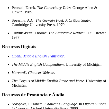
Pearsall, Derek.
The Canterbury Tales
. George Allen &
Unwin, 1985.
Spearing, A.C.
The Gawain-Poet: A Critical Study
.
Cambridge University Press, 1970.
Turville-Petre, Thorlac.
The Alliterative Revival
. D.S. Brewer,
1977.
Recursos Digitais
OpenL Middle English Translator
.
The Middle English Compendium
. University of Michigan.
Harvard’s Chaucer Website
.
The Corpus of Middle English Prose and Verse
. University of
Michigan.
Recursos de Pronúncia e Áudio
Solopova, Elizabeth.
Chaucer’s Language
. In
Oxford Guides
to Chaucer
. Oxford University Press, 2000.