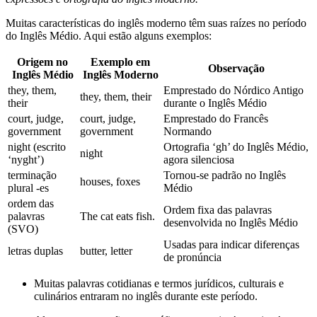
Muitas características do inglês moderno têm suas raízes no período
do Inglês Médio. Aqui estão alguns exemplos:
Origem no
Exemplo em
Observação
Inglês Médio
Inglês Moderno
they, them,
Emprestado do Nórdico Antigo
they, them, their
their
durante o Inglês Médio
court, judge,
court, judge,
Emprestado do Francês
government
government
Normando
night (escrito
Ortografia ‘gh’ do Inglês Médio,
night
‘nyght’)
agora silenciosa
terminação
Tornou-se padrão no Inglês
houses, foxes
plural -es
Médio
ordem das
Ordem fixa das palavras
palavras
The cat eats fish.
desenvolvida no Inglês Médio
(SVO)
Usadas para indicar diferenças
letras duplas
butter, letter
de pronúncia
Muitas palavras cotidianas e termos jurídicos, culturais e
culinários entraram no inglês durante este período.