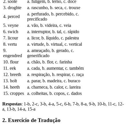
2. soote
a. fuligem, b. terno, c. doce
3. droghte
a. rascunho, b. seca, c. trouxe
a. perfurado, b. percebido, c.
4. perced
precificado
5. veyne
a. vão, b. videira, c. veia
6. swich
a. interruptor, b. tal, c. rápido
7. licour
a. licor, b. líquido, c. palestra
8. vertu
a. virtude, b. virtual, c. vertical
9.
a. ameaçado, b. gerado, c.
engendred
generificado
10. flour
a. chão, b. flor, c. farinha
11. eek
a. cada, b. aumentar, c. também
12. breeth
a. respiração, b. respirar, c. raça
13. holt
a. parar, b. madeira, c. buraco
14. heeth
a. charneca, b. calor, c. lareira
15. croppes
a. colheitas, b. copos, c. dados
Respostas
: 1-b, 2-c, 3-b, 4-a, 5-c, 6-b, 7-b, 8-a, 9-b, 10-b, 11-c, 12-
a, 13-b, 14-a, 15-a
2. Exercício de Tradução