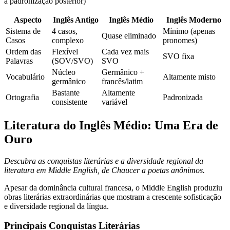
a padronização posterior)
Aspecto
Inglês Antigo
Inglês Médio
Inglês Moderno
Sistema de
4 casos,
Mínimo (apenas
Quase eliminado
Casos
complexo
pronomes)
Ordem das
Flexível
Cada vez mais
SVO fixa
Palavras
(SOV/SVO)
SVO
Núcleo
Germânico +
Vocabulário
Altamente misto
germânico
francês/latim
Bastante
Altamente
Ortografia
Padronizada
consistente
variável
Literatura do Inglês Médio: Uma Era de
Ouro
Descubra as conquistas literárias e a diversidade regional da
literatura em Middle English, de Chaucer a poetas anônimos.
Apesar da dominância cultural francesa, o Middle English produziu
obras literárias extraordinárias que mostram a crescente sofisticação
e diversidade regional da língua.
Principais Conquistas Literárias