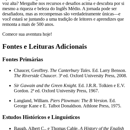
voz alta? Mergulhe nos recursos e desafios acima e descubra por si
mesmo a riqueza e beleza do Inglês Médio. A jornada pode ser
desafiadora, mas as recompensas são verdadeiramente únicas—e
você estará se juntando a uma tradição de leitores e aprendizes que
remonta a mais de 500 anos.
Comece sua aventura hoje!
Fontes e Leituras Adicionais
Fontes Primárias
Chaucer, Geoffrey.
The Canterbury Tales
. Ed. Larry Benson.
The Riverside Chaucer
. 3ª ed. Oxford University Press, 2008.
Sir Gawain and the Green Knight
. Ed. J.R.R. Tolkien e E.V.
Gordon. 2ª ed. Oxford University Press, 1967.
Langland, William.
Piers Plowman: The B Version
. Ed.
George Kane e E. Talbot Donaldson. Athlone Press, 1975.
Estudos Históricos e Linguísticos
Baugh, Albert C., e Thomas Cable.
A History of the English