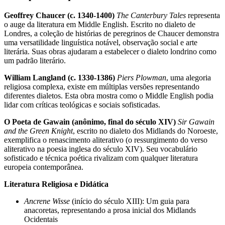
Geoffrey Chaucer (c. 1340-1400)
The Canterbury Tales
representa
o auge da literatura em Middle English. Escrito no dialeto de
Londres, a coleção de histórias de peregrinos de Chaucer demonstra
uma versatilidade linguística notável, observação social e arte
literária. Suas obras ajudaram a estabelecer o dialeto londrino como
um padrão literário.
William Langland (c. 1330-1386)
Piers Plowman
, uma alegoria
religiosa complexa, existe em múltiplas versões representando
diferentes dialetos. Esta obra mostra como o Middle English podia
lidar com críticas teológicas e sociais sofisticadas.
O Poeta de Gawain (anônimo, final do século XIV)
Sir Gawain
and the Green Knight
, escrito no dialeto dos Midlands do Noroeste,
exemplifica o renascimento aliterativo (o ressurgimento do verso
aliterativo na poesia inglesa do século XIV). Seu vocabulário
sofisticado e técnica poética rivalizam com qualquer literatura
europeia contemporânea.
Literatura Religiosa e Didática
Ancrene Wisse
(início do século XIII): Um guia para
anacoretas, representando a prosa inicial dos Midlands
Ocidentais