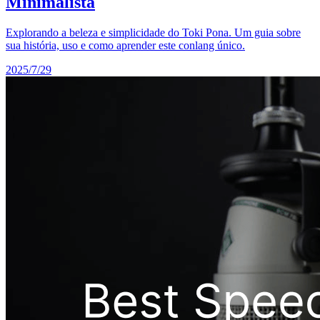
Minimalista
Explorando a beleza e simplicidade do Toki Pona. Um guia sobre
sua história, uso e como aprender este conlang único.
2025/7/29