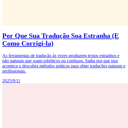
Por Que Sua Tradução Soa Estranha (E
Como Corrigi-la)
As ferramentas de tradução às vezes produzem textos estranhos e
não naturais que soam robóticos ou confusos. Saiba por que isso
acontece e descubra métodos práticos para obter traduções naturais e
profissionais.
2025/9/11