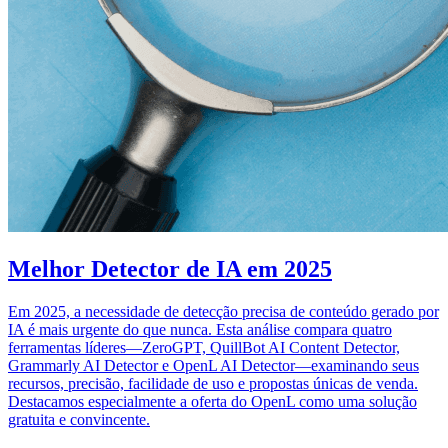
Melhor Detector de IA em 2025
Em 2025, a necessidade de detecção precisa de conteúdo gerado por
IA é mais urgente do que nunca. Esta análise compara quatro
ferramentas líderes—ZeroGPT, QuillBot AI Content Detector,
Grammarly AI Detector e OpenL AI Detector—examinando seus
recursos, precisão, facilidade de uso e propostas únicas de venda.
Destacamos especialmente a oferta do OpenL como uma solução
gratuita e convincente.