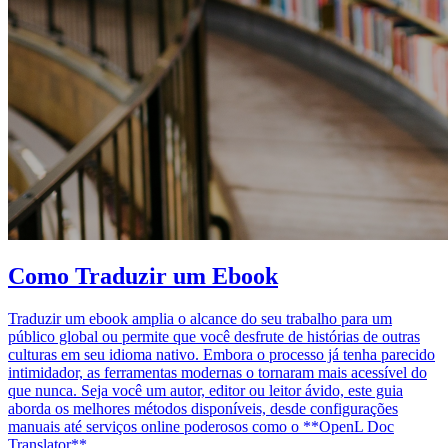
Como Traduzir um Ebook
Traduzir um ebook amplia o alcance do seu trabalho para um
público global ou permite que você desfrute de histórias de outras
culturas em seu idioma nativo. Embora o processo já tenha parecido
intimidador, as ferramentas modernas o tornaram mais acessível do
que nunca. Seja você um autor, editor ou leitor ávido, este guia
aborda os melhores métodos disponíveis, desde configurações
manuais até serviços online poderosos como o **OpenL Doc
Translator**.