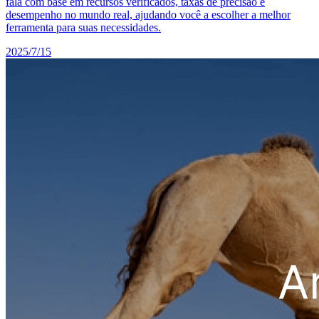
fala com base em recursos verificados, taxas de precisão e
desempenho no mundo real, ajudando você a escolher a melhor
ferramenta para suas necessidades.
2025/7/15