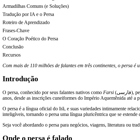
Armadilhas Comuns (e Soluções)
Tradução por IA e o Persa
Roteiro de Aprendizado
Frases-Chave
O Coração Poético do Persa
Conclusão
Recursos
Com mais de 110 milhões de falantes em três continentes, o persa é
Introdução
O persa, conhecido por seus falantes nativos como
Farsi
(فارسی), pertence ao ramo iraniano da família de línguas indo-europeias. Possui uma história escrita documentada que se estende por mais de 2.500
anos, desde as inscrições cuneiformes do Império Aquemênida até a pr
O persa é a língua oficial do Irã, e suas variedades intimamente rel
inteligíveis, tornando o persa uma língua pluricêntrica que se estende
Seja você abordando o persa para negócios, viagens, literatura ou tra
Onde o persa é falado