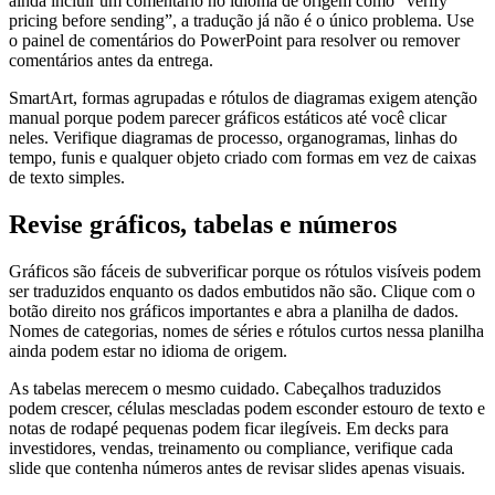
ainda incluir um comentário no idioma de origem como “verify
pricing before sending”, a tradução já não é o único problema. Use
o painel de comentários do PowerPoint para resolver ou remover
comentários antes da entrega.
SmartArt, formas agrupadas e rótulos de diagramas exigem atenção
manual porque podem parecer gráficos estáticos até você clicar
neles. Verifique diagramas de processo, organogramas, linhas do
tempo, funis e qualquer objeto criado com formas em vez de caixas
de texto simples.
Revise gráficos, tabelas e números
Gráficos são fáceis de subverificar porque os rótulos visíveis podem
ser traduzidos enquanto os dados embutidos não são. Clique com o
botão direito nos gráficos importantes e abra a planilha de dados.
Nomes de categorias, nomes de séries e rótulos curtos nessa planilha
ainda podem estar no idioma de origem.
As tabelas merecem o mesmo cuidado. Cabeçalhos traduzidos
podem crescer, células mescladas podem esconder estouro de texto e
notas de rodapé pequenas podem ficar ilegíveis. Em decks para
investidores, vendas, treinamento ou compliance, verifique cada
slide que contenha números antes de revisar slides apenas visuais.