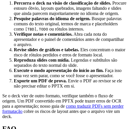
Percorra o deck na visão de classificação de slides.
Procure
estouro óbvio, layouts quebrados, imagens faltando e slides
que ainda parecem majoritariamente no idioma de origem.
Pesquise palavras do idioma de origem.
Busque palavras
comuns do texto original, termos de marca e placeholders
como
,
ou rótulos internos.
[TBD]
TODO
Verifique notas e comentários.
Abra cada nota do
apresentador e o painel de comentários antes de compartilhar
o arquivo.
Revise slides de gráficos e tabelas.
Eles concentram o maior
risco de rótulos perdidos e erros de formato local.
Reproduza slides com mídia.
Legendas e subtítulos são
separados do texto normal do slide.
Execute o modo apresentação do início ao fim.
Faça isso
uma vez sem parar, como se você fosse o apresentador.
Exporte um PDF de prova.
Envie o PDF ao revisor se ele
não precisar editar o PPTX em si.
Se o deck vier de outro formato, verifique também o fluxo de
origem. Um PDF convertido em PPTX pode trazer erros de OCR
para a apresentação; nosso guia de
como traduzir PDFs sem perder
formatação
cobre os riscos de layout antes que o arquivo vire um
deck.
FAQ