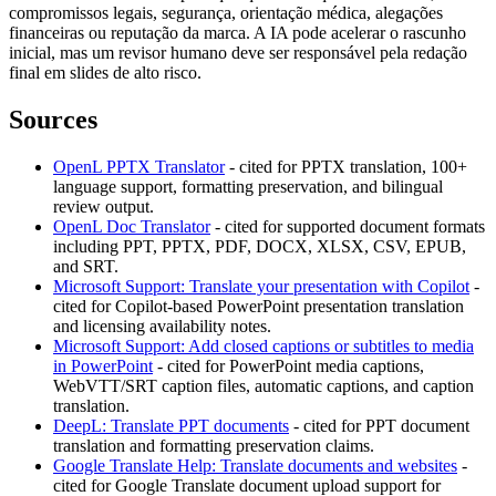
compromissos legais, segurança, orientação médica, alegações
financeiras ou reputação da marca. A IA pode acelerar o rascunho
inicial, mas um revisor humano deve ser responsável pela redação
final em slides de alto risco.
Sources
OpenL PPTX Translator
- cited for PPTX translation, 100+
language support, formatting preservation, and bilingual
review output.
OpenL Doc Translator
- cited for supported document formats
including PPT, PPTX, PDF, DOCX, XLSX, CSV, EPUB,
and SRT.
Microsoft Support: Translate your presentation with Copilot
-
cited for Copilot-based PowerPoint presentation translation
and licensing availability notes.
Microsoft Support: Add closed captions or subtitles to media
in PowerPoint
- cited for PowerPoint media captions,
WebVTT/SRT caption files, automatic captions, and caption
translation.
DeepL: Translate PPT documents
- cited for PPT document
translation and formatting preservation claims.
Google Translate Help: Translate documents and websites
-
cited for Google Translate document upload support for