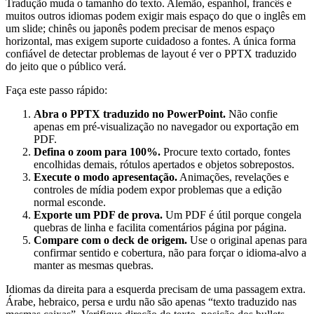
Tradução muda o tamanho do texto. Alemão, espanhol, francês e
muitos outros idiomas podem exigir mais espaço do que o inglês em
um slide; chinês ou japonês podem precisar de menos espaço
horizontal, mas exigem suporte cuidadoso a fontes. A única forma
confiável de detectar problemas de layout é ver o PPTX traduzido
do jeito que o público verá.
Faça este passo rápido:
Abra o PPTX traduzido no PowerPoint.
Não confie
apenas em pré-visualização no navegador ou exportação em
PDF.
Defina o zoom para 100%.
Procure texto cortado, fontes
encolhidas demais, rótulos apertados e objetos sobrepostos.
Execute o modo apresentação.
Animações, revelações e
controles de mídia podem expor problemas que a edição
normal esconde.
Exporte um PDF de prova.
Um PDF é útil porque congela
quebras de linha e facilita comentários página por página.
Compare com o deck de origem.
Use o original apenas para
confirmar sentido e cobertura, não para forçar o idioma-alvo a
manter as mesmas quebras.
Idiomas da direita para a esquerda precisam de uma passagem extra.
Árabe, hebraico, persa e urdu não são apenas “texto traduzido nas