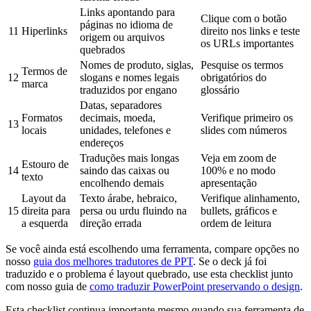
Links apontando para
Clique com o botão
páginas no idioma de
11
Hiperlinks
direito nos links e teste
origem ou arquivos
os URLs importantes
quebrados
Nomes de produto, siglas,
Pesquise os termos
Termos de
12
slogans e nomes legais
obrigatórios do
marca
traduzidos por engano
glossário
Datas, separadores
Formatos
decimais, moeda,
Verifique primeiro os
13
locais
unidades, telefones e
slides com números
endereços
Traduções mais longas
Veja em zoom de
Estouro de
14
saindo das caixas ou
100% e no modo
texto
encolhendo demais
apresentação
Layout da
Texto árabe, hebraico,
Verifique alinhamento,
15
direita para
persa ou urdu fluindo na
bullets, gráficos e
a esquerda
direção errada
ordem de leitura
Se você ainda está escolhendo uma ferramenta, compare opções no
nosso
guia dos melhores tradutores de PPT
. Se o deck já foi
traduzido e o problema é layout quebrado, use esta checklist junto
com nosso guia de
como traduzir PowerPoint preservando o design
.
Esta checklist continua importante mesmo quando sua ferramenta de