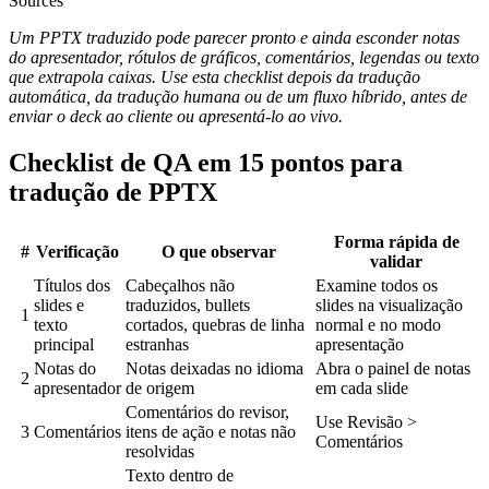
Sources
Um PPTX traduzido pode parecer pronto e ainda esconder notas
do apresentador, rótulos de gráficos, comentários, legendas ou texto
que extrapola caixas. Use esta checklist depois da tradução
automática, da tradução humana ou de um fluxo híbrido, antes de
enviar o deck ao cliente ou apresentá-lo ao vivo.
Checklist de QA em 15 pontos para
tradução de PPTX
Forma rápida de
#
Verificação
O que observar
validar
Títulos dos
Cabeçalhos não
Examine todos os
slides e
traduzidos, bullets
slides na visualização
1
texto
cortados, quebras de linha
normal e no modo
principal
estranhas
apresentação
Notas do
Notas deixadas no idioma
Abra o painel de notas
2
apresentador
de origem
em cada slide
Comentários do revisor,
Use Revisão >
3
Comentários
itens de ação e notas não
Comentários
resolvidas
Texto dentro de