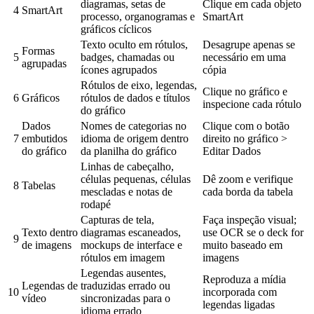
diagramas, setas de
Clique em cada objeto
4
SmartArt
processo, organogramas e
SmartArt
gráficos cíclicos
Texto oculto em rótulos,
Desagrupe apenas se
Formas
5
badges, chamadas ou
necessário em uma
agrupadas
ícones agrupados
cópia
Rótulos de eixo, legendas,
Clique no gráfico e
6
Gráficos
rótulos de dados e títulos
inspecione cada rótulo
do gráfico
Dados
Nomes de categorias no
Clique com o botão
7
embutidos
idioma de origem dentro
direito no gráfico >
do gráfico
da planilha do gráfico
Editar Dados
Linhas de cabeçalho,
células pequenas, células
Dê zoom e verifique
8
Tabelas
mescladas e notas de
cada borda da tabela
rodapé
Capturas de tela,
Faça inspeção visual;
Texto dentro
diagramas escaneados,
use OCR se o deck for
9
de imagens
mockups de interface e
muito baseado em
rótulos em imagem
imagens
Legendas ausentes,
Reproduza a mídia
Legendas de
traduzidas errado ou
10
incorporada com
vídeo
sincronizadas para o
legendas ligadas
idioma errado