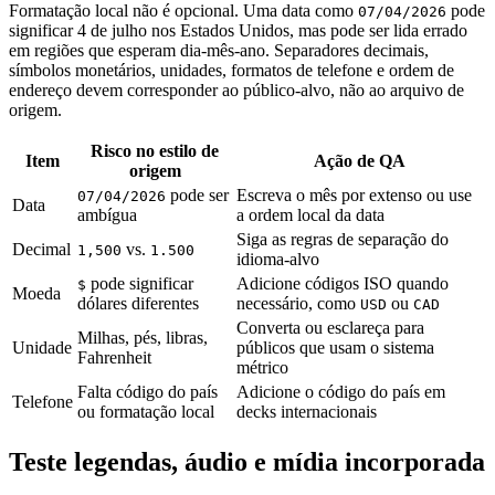
Formatação local não é opcional. Uma data como
pode
07/04/2026
significar 4 de julho nos Estados Unidos, mas pode ser lida errado
em regiões que esperam dia-mês-ano. Separadores decimais,
símbolos monetários, unidades, formatos de telefone e ordem de
endereço devem corresponder ao público-alvo, não ao arquivo de
origem.
Risco no estilo de
Item
Ação de QA
origem
pode ser
Escreva o mês por extenso ou use
07/04/2026
Data
ambígua
a ordem local da data
Siga as regras de separação do
Decimal
vs.
1,500
1.500
idioma-alvo
pode significar
Adicione códigos ISO quando
$
Moeda
dólares diferentes
necessário, como
ou
USD
CAD
Converta ou esclareça para
Milhas, pés, libras,
Unidade
públicos que usam o sistema
Fahrenheit
métrico
Falta código do país
Adicione o código do país em
Telefone
ou formatação local
decks internacionais
Teste legendas, áudio e mídia incorporada