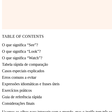
TABLE OF CONTENTS
O que significa “See”?
O que significa “Look”?
O que significa “Watch”?
Tabela rápida de comparação
Casos especiais explicados
Erros comuns a evitar
Expressões idiomáticas e frases úteis
Exercícios práticos
Guia de referência rápida
Considerações finais
Usamos os olhos para interagir com o mundo, mas o inglês tem três