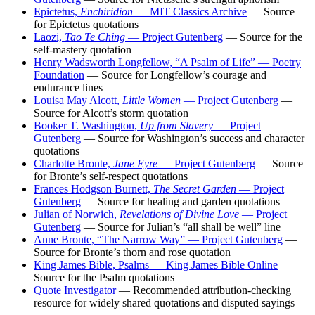
Epictetus,
Enchiridion
— MIT Classics Archive
— Source
for Epictetus quotations
Laozi,
Tao Te Ching
— Project Gutenberg
— Source for the
self-mastery quotation
Henry Wadsworth Longfellow, “A Psalm of Life” — Poetry
Foundation
— Source for Longfellow’s courage and
endurance lines
Louisa May Alcott,
Little Women
— Project Gutenberg
—
Source for Alcott’s storm quotation
Booker T. Washington,
Up from Slavery
— Project
Gutenberg
— Source for Washington’s success and character
quotations
Charlotte Bronte,
Jane Eyre
— Project Gutenberg
— Source
for Bronte’s self-respect quotations
Frances Hodgson Burnett,
The Secret Garden
— Project
Gutenberg
— Source for healing and garden quotations
Julian of Norwich,
Revelations of Divine Love
— Project
Gutenberg
— Source for Julian’s “all shall be well” line
Anne Bronte, “The Narrow Way” — Project Gutenberg
—
Source for Bronte’s thorn and rose quotation
King James Bible, Psalms — King James Bible Online
—
Source for the Psalm quotations
Quote Investigator
— Recommended attribution-checking
resource for widely shared quotations and disputed sayings