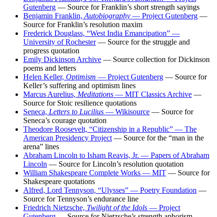
Gutenberg
— Source for Franklin’s short strength sayings
Benjamin Franklin,
Autobiography
— Project Gutenberg
—
Source for Franklin’s resolution maxim
Frederick Douglass, “West India Emancipation” —
University of Rochester
— Source for the struggle and
progress quotation
Emily Dickinson Archive
— Source collection for Dickinson
poems and letters
Helen Keller,
Optimism
— Project Gutenberg
— Source for
Keller’s suffering and optimism lines
Marcus Aurelius,
Meditations
— MIT Classics Archive
—
Source for Stoic resilience quotations
Seneca,
Letters to Lucilius
— Wikisource
— Source for
Seneca’s courage quotation
Theodore Roosevelt, “Citizenship in a Republic” — The
American Presidency Project
— Source for the “man in the
arena” lines
Abraham Lincoln to Isham Reavis, Jr. — Papers of Abraham
Lincoln
— Source for Lincoln’s resolution quotation
William Shakespeare Complete Works — MIT
— Source for
Shakespeare quotations
Alfred, Lord Tennyson, “Ulysses” — Poetry Foundation
—
Source for Tennyson’s endurance line
Friedrich Nietzsche,
Twilight of the Idols
— Project
Gutenberg
— Source for Nietzsche’s strength aphorism