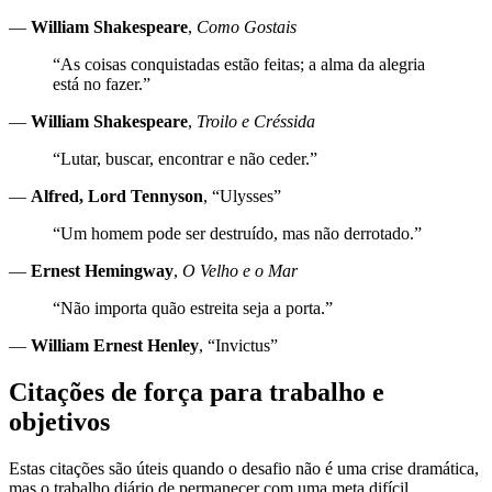
—
William Shakespeare
,
Como Gostais
“As coisas conquistadas estão feitas; a alma da alegria
está no fazer.”
—
William Shakespeare
,
Troilo e Créssida
“Lutar, buscar, encontrar e não ceder.”
—
Alfred, Lord Tennyson
, “Ulysses”
“Um homem pode ser destruído, mas não derrotado.”
—
Ernest Hemingway
,
O Velho e o Mar
“Não importa quão estreita seja a porta.”
—
William Ernest Henley
, “Invictus”
Citações de força para trabalho e
objetivos
Estas citações são úteis quando o desafio não é uma crise dramática,
mas o trabalho diário de permanecer com uma meta difícil.