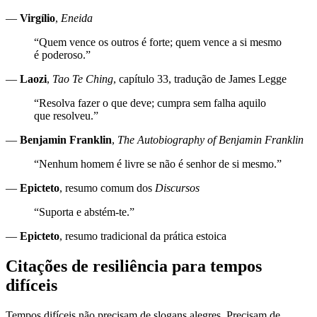
—
Virgílio
,
Eneida
“Quem vence os outros é forte; quem vence a si mesmo
é poderoso.”
—
Laozi
,
Tao Te Ching
, capítulo 33, tradução de James Legge
“Resolva fazer o que deve; cumpra sem falha aquilo
que resolveu.”
—
Benjamin Franklin
,
The Autobiography of Benjamin Franklin
“Nenhum homem é livre se não é senhor de si mesmo.”
—
Epicteto
, resumo comum dos
Discursos
“Suporta e abstém-te.”
—
Epicteto
, resumo tradicional da prática estoica
Citações de resiliência para tempos
difíceis
Tempos difíceis não precisam de slogans alegres. Precisam de