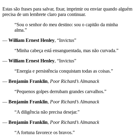
Estas são frases para salvar, fixar, imprimir ou enviar quando alguém
precisa de um lembrete claro para continuar.
“Sou o senhor do meu destino: sou o capitão da minha
alma.”
—
William Ernest Henley
, “Invictus”
“Minha cabeça está ensanguentada, mas não curvada.”
—
William Ernest Henley
, “Invictus”
“Energia e persistência conquistam todas as coisas.”
—
Benjamin Franklin
,
Poor Richard’s Almanack
“Pequenos golpes derrubam grandes carvalhos.”
—
Benjamin Franklin
,
Poor Richard’s Almanack
“A diligência não precisa desejar.”
—
Benjamin Franklin
,
Poor Richard’s Almanack
“A fortuna favorece os bravos.”