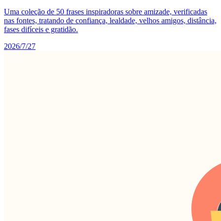
Uma coleção de 50 frases inspiradoras sobre amizade, verificadas
nas fontes, tratando de confiança, lealdade, velhos amigos, distância,
fases difíceis e gratidão.
2026/7/27