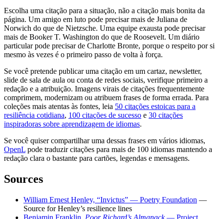
Escolha uma citação para a situação, não a citação mais bonita da
página. Um amigo em luto pode precisar mais de Juliana de
Norwich do que de Nietzsche. Uma equipe exausta pode precisar
mais de Booker T. Washington do que de Roosevelt. Um diário
particular pode precisar de Charlotte Bronte, porque o respeito por si
mesmo às vezes é o primeiro passo de volta à força.
Se você pretende publicar uma citação em um cartaz, newsletter,
slide de sala de aula ou conta de redes sociais, verifique primeiro a
redação e a atribuição. Imagens virais de citações frequentemente
comprimem, modernizam ou atribuem frases de forma errada. Para
coleções mais atentas às fontes, leia
50 citações estoicas para a
resiliência cotidiana
,
100 citações de sucesso
e
30 citações
inspiradoras sobre aprendizagem de idiomas
.
Se você quiser compartilhar uma dessas frases em vários idiomas,
OpenL
pode traduzir citações para mais de 100 idiomas mantendo a
redação clara o bastante para cartões, legendas e mensagens.
Sources
William Ernest Henley, “Invictus” — Poetry Foundation
—
Source for Henley’s resilience lines
Benjamin Franklin,
Poor Richard’s Almanack
— Project