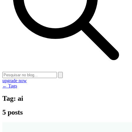
upgrade now
← Tags
Tag:
ai
5 posts