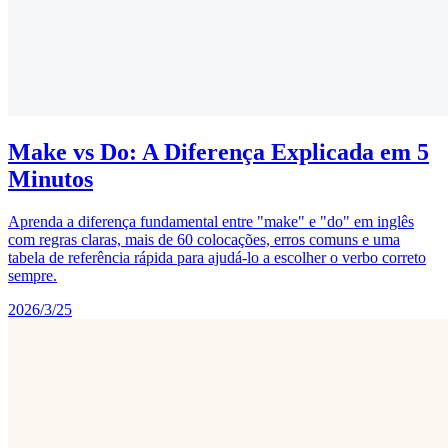
Make vs Do: A Diferença Explicada em 5
Minutos
Aprenda a diferença fundamental entre "make" e "do" em inglês
com regras claras, mais de 60 colocações, erros comuns e uma
tabela de referência rápida para ajudá-lo a escolher o verbo correto
sempre.
2026/3/25