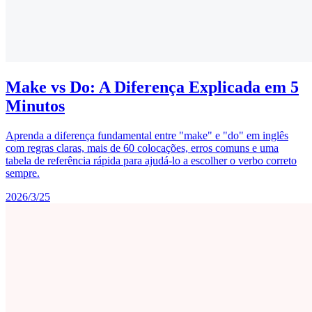
Make vs Do: A Diferença Explicada em 5
Minutos
Aprenda a diferença fundamental entre "make" e "do" em inglês
com regras claras, mais de 60 colocações, erros comuns e uma
tabela de referência rápida para ajudá-lo a escolher o verbo correto
sempre.
2026/3/25