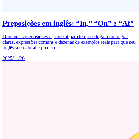
Preposições em inglês: “In,” “On” e “At”
Domine as preposições in, on e at para tempo e lugar com regras
claras, expressões comuns e dezenas de exemplos reais para que seu
inglês soe natural e preciso.
2025/11/26