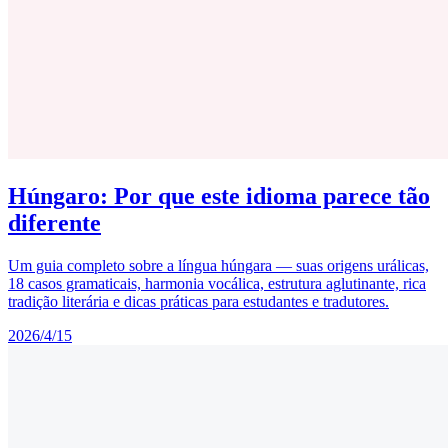
Húngaro: Por que este idioma parece tão
diferente
Um guia completo sobre a língua húngara — suas origens urálicas,
18 casos gramaticais, harmonia vocálica, estrutura aglutinante, rica
tradição literária e dicas práticas para estudantes e tradutores.
2026/4/15