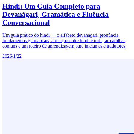
Hindi: Um Guia Completo para
Devanágari, Gramática e Fluência
Conversacional
Um guia prático do hindi — o alfabeto devanágari, pronúncia,
fundamentos gramaticais, a relação entre hindi e urdu, armadilhas
comuns e um roteiro de aprendizagem para iniciantes e tradutores.
2026/1/22