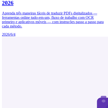
2026
Aprenda três maneiras fáceis de traduzir PDFs digitalizados —
ferramentas online tudo-em-um, fluxo de trabalho com OCR
primeiro e aplicativos móveis — com instruções passo a passo para
cada método.
2026/6/4