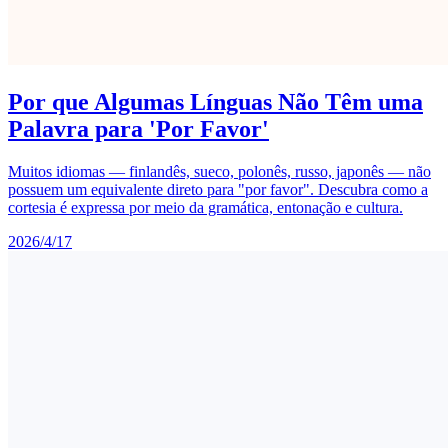
Por que Algumas Línguas Não Têm uma
Palavra para 'Por Favor'
Muitos idiomas — finlandês, sueco, polonês, russo, japonês — não
possuem um equivalente direto para "por favor". Descubra como a
cortesia é expressa por meio da gramática, entonação e cultura.
2026/4/17