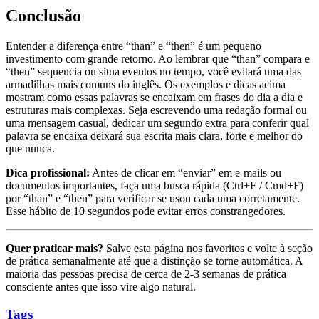
Conclusão
Entender a diferença entre “than” e “then” é um pequeno
investimento com grande retorno. Ao lembrar que “than” compara e
“then” sequencia ou situa eventos no tempo, você evitará uma das
armadilhas mais comuns do inglês. Os exemplos e dicas acima
mostram como essas palavras se encaixam em frases do dia a dia e
estruturas mais complexas. Seja escrevendo uma redação formal ou
uma mensagem casual, dedicar um segundo extra para conferir qual
palavra se encaixa deixará sua escrita mais clara, forte e melhor do
que nunca.
Dica profissional:
Antes de clicar em “enviar” em e-mails ou
documentos importantes, faça uma busca rápida (Ctrl+F / Cmd+F)
por “than” e “then” para verificar se usou cada uma corretamente.
Esse hábito de 10 segundos pode evitar erros constrangedores.
Quer praticar mais?
Salve esta página nos favoritos e volte à seção
de prática semanalmente até que a distinção se torne automática. A
maioria das pessoas precisa de cerca de 2-3 semanas de prática
consciente antes que isso vire algo natural.
Tags