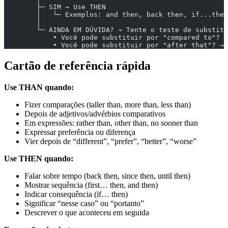
        ├─ SIM → Use THEN
        │   └─ Exemplos: and then, back then, if...then
        │
        └─ AINDA EM DÚVIDA? → Tente o teste de substitu
            • Você pode substituir por "compared to"? →
            • Você pode substituir por "after that"? → 
Cartão de referência rápida
Use THAN quando:
Fizer comparações (taller than, more than, less than)
Depois de adjetivos/advérbios comparativos
Em expressões: rather than, other than, no sooner than
Expressar preferência ou diferença
Vier depois de “different”, “prefer”, “better”, “worse”
Use THEN quando:
Falar sobre tempo (back then, since then, until then)
Mostrar sequência (first… then, and then)
Indicar consequência (if… then)
Significar “nesse caso” ou “portanto”
Descrever o que aconteceu em seguida