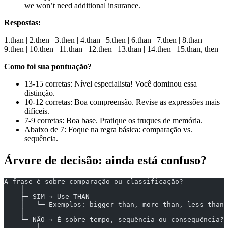
we won’t need additional insurance.
Respostas:
1.than | 2.then | 3.then | 4.than | 5.then | 6.than | 7.then | 8.than |
9.then | 10.then | 11.than | 12.then | 13.than | 14.then | 15.than, then
Como foi sua pontuação?
13-15 corretas: Nível especialista! Você dominou essa
distinção.
10-12 corretas: Boa compreensão. Revise as expressões mais
difíceis.
7-9 corretas: Boa base. Pratique os truques de memória.
Abaixo de 7: Foque na regra básica: comparação vs.
sequência.
Árvore de decisão: ainda está confuso?
A frase é sobre comparação ou classificação?
    │
    ├─ SIM → Use THAN
    │   └─ Exemplos: bigger than, more than, less than,
    │
    └─ NÃO → É sobre tempo, sequência ou consequência?
        │