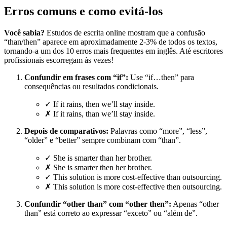
Erros comuns e como evitá-los
Você sabia?
Estudos de escrita online mostram que a confusão
“than/then” aparece em aproximadamente 2-3% de todos os textos,
tornando-a um dos 10 erros mais frequentes em inglês. Até escritores
profissionais escorregam às vezes!
Confundir em frases com “if”:
Use “if…then” para
consequências ou resultados condicionais.
✓ If it rains, then we’ll stay inside.
✗ If it rains, than we’ll stay inside.
Depois de comparativos:
Palavras como “more”, “less”,
“older” e “better” sempre combinam com “than”.
✓ She is smarter than her brother.
✗ She is smarter then her brother.
✓ This solution is more cost-effective than outsourcing.
✗ This solution is more cost-effective then outsourcing.
Confundir “other than” com “other then”:
Apenas “other
than” está correto ao expressar “exceto” ou “além de”.