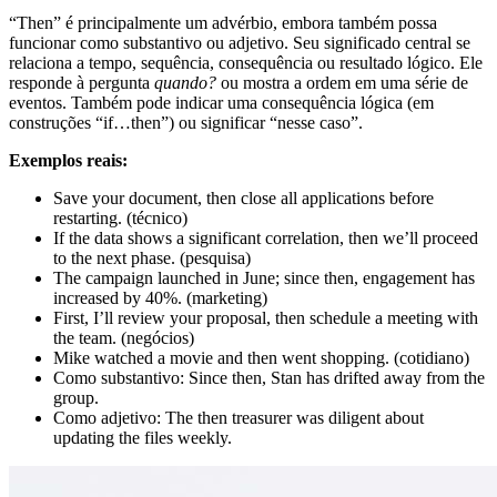
“Then” é principalmente um advérbio, embora também possa
funcionar como substantivo ou adjetivo. Seu significado central se
relaciona a tempo, sequência, consequência ou resultado lógico. Ele
responde à pergunta
quando?
ou mostra a ordem em uma série de
eventos. Também pode indicar uma consequência lógica (em
construções “if…then”) ou significar “nesse caso”.
Exemplos reais:
Save your document, then close all applications before
restarting. (técnico)
If the data shows a significant correlation, then we’ll proceed
to the next phase. (pesquisa)
The campaign launched in June; since then, engagement has
increased by 40%. (marketing)
First, I’ll review your proposal, then schedule a meeting with
the team. (negócios)
Mike watched a movie and then went shopping. (cotidiano)
Como substantivo: Since then, Stan has drifted away from the
group.
Como adjetivo: The then treasurer was diligent about
updating the files weekly.