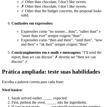
✓ Other than chocolate, I don’t like sweets.
✗ Other then chocolate, I don’t like sweets.
✓ Other than the budget concerns, the proposal looks
solid.
Confusões em expressões:
Expressões como “no sooner…than”, “rather than” e
“more than ever” sempre exigem “than”
Expressões como “then and there”, “until then”, “now
and then” e “ok then” sempre exigem “then”
Constrangimentos em e-mails e mensagens:
“I’ll send the
report, than we can discuss” ✗ deveria ser “then we can
discuss” ✓
Prática ampliada: teste suas habilidades
Escolha a palavra correta para cada frase:
Nível básico:
Sarah arrived earlier _____ expected.
First, preheat the oven, _____ mix the ingredients.
If you’re not ready, _____ we should postpone the meeting.