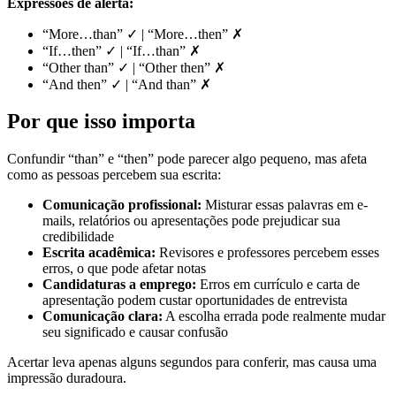
Expressões de alerta:
“More…than” ✓ | “More…then” ✗
“If…then” ✓ | “If…than” ✗
“Other than” ✓ | “Other then” ✗
“And then” ✓ | “And than” ✗
Por que isso importa
Confundir “than” e “then” pode parecer algo pequeno, mas afeta
como as pessoas percebem sua escrita:
Comunicação profissional:
Misturar essas palavras em e-
mails, relatórios ou apresentações pode prejudicar sua
credibilidade
Escrita acadêmica:
Revisores e professores percebem esses
erros, o que pode afetar notas
Candidaturas a emprego:
Erros em currículo e carta de
apresentação podem custar oportunidades de entrevista
Comunicação clara:
A escolha errada pode realmente mudar
seu significado e causar confusão
Acertar leva apenas alguns segundos para conferir, mas causa uma
impressão duradoura.