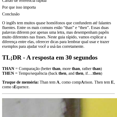
Cartão de referência rápida
Por que isso importa
Conclusão
O inglês tem muitos quase homófonos que confundem até falantes
fluentes. Entre os mais comuns estão “than” e “then”. Essas duas
palavras diferem por apenas uma letra, mas desempenham papéis
muito diferentes nas frases. Neste guia rápido, vamos explicar a
diferença entre elas, oferecer dicas para lembrar qual usar e trazer
exemplos para ajudar você a usá-las corretamente.
TL;DR - A resposta em 30 segundos
THAN
= Comparação (better
than
, more
than
, rather
than
)
THEN
= Tempo/sequência (back
then
, and
then
, if…:
then
)
Truque de memória:
Than tem
A
, como comp
A
rison. Then tem
E
,
como s
E
quence.