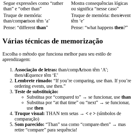
Segue expressões como “rather
Mostra consequências lógicas
than” e “other than”
ou significa “nesse caso”
Truque de memória:
Truque de memória: then/
e
vent
than/comp
a
rison têm ‘a’
têm ‘e’
Pense: “different
than
”
Pense: “what happens
then
?”
Várias técnicas de memorização
Escolha o método que funciona melhor para seu estilo de
aprendizagem:
Associação de letras:
than/comp
A
rison têm ‘A’;
then/s
E
quence têm ‘E’
Lembrete rimado:
“If you’re comparing, use than. If you’re
ordering events, use then.”
Teste de substituição:
Substitua por “compared to” → se funcionar, use
than
Substitua por “at that time” ou “next” → se funcionar,
use
then
Truque visual:
THAN tem setas →
<
e
>
(símbolos de
comparação)
Som parecido:
“Than” soa como “compare-then” → mas
retire “compare” para sequência!