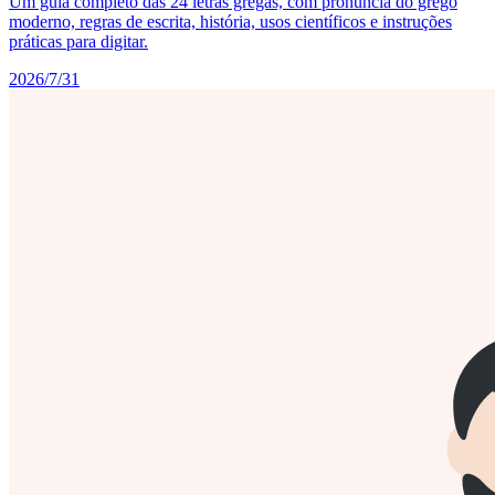
Um guia completo das 24 letras gregas, com pronúncia do grego
moderno, regras de escrita, história, usos científicos e instruções
práticas para digitar.
2026/7/31