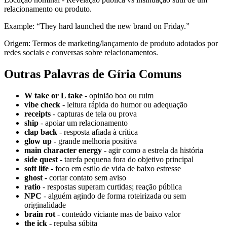
relacionamento ou produto.
Example: “They hard launched the new brand on Friday.”
Origem: Termos de marketing/lançamento de produto adotados por
redes sociais e conversas sobre relacionamentos.
Outras Palavras de Gíria Comuns
W take or L take
- opinião boa ou ruim
vibe check
- leitura rápida do humor ou adequação
receipts
- capturas de tela ou prova
ship
- apoiar um relacionamento
clap back
- resposta afiada à crítica
glow up
- grande melhoria positiva
main character energy
- agir como a estrela da história
side quest
- tarefa pequena fora do objetivo principal
soft life
- foco em estilo de vida de baixo estresse
ghost
- cortar contato sem aviso
ratio
- respostas superam curtidas; reação pública
NPC
- alguém agindo de forma roteirizada ou sem
originalidade
brain rot
- conteúdo viciante mas de baixo valor
the ick
- repulsa súbita