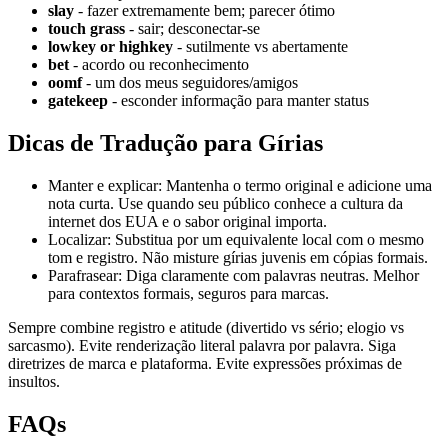
slay
- fazer extremamente bem; parecer ótimo
touch grass
- sair; desconectar-se
lowkey or highkey
- sutilmente vs abertamente
bet
- acordo ou reconhecimento
oomf
- um dos meus seguidores/amigos
gatekeep
- esconder informação para manter status
Dicas de Tradução para Gírias
Manter e explicar: Mantenha o termo original e adicione uma
nota curta. Use quando seu público conhece a cultura da
internet dos EUA e o sabor original importa.
Localizar: Substitua por um equivalente local com o mesmo
tom e registro. Não misture gírias juvenis em cópias formais.
Parafrasear: Diga claramente com palavras neutras. Melhor
para contextos formais, seguros para marcas.
Sempre combine registro e atitude (divertido vs sério; elogio vs
sarcasmo). Evite renderização literal palavra por palavra. Siga
diretrizes de marca e plataforma. Evite expressões próximas de
insultos.
FAQs