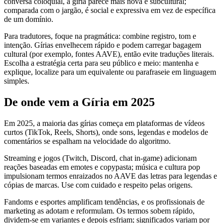
conversa coloquial, a gíria parece mais nova e subcultural;
comparada com o jargão, é social e expressiva em vez de específica
de um domínio.
Para tradutores, foque na pragmática: combine registro, tom e
intenção. Gírias envelhecem rápido e podem carregar bagagem
cultural (por exemplo, fontes AAVE), então evite traduções literais.
Escolha a estratégia certa para seu público e meio: mantenha e
explique, localize para um equivalente ou parafraseie em linguagem
simples.
De onde vem a Gíria em 2025
Em 2025, a maioria das gírias começa em plataformas de vídeos
curtos (TikTok, Reels, Shorts), onde sons, legendas e modelos de
comentários se espalham na velocidade do algoritmo.
Streaming e jogos (Twitch, Discord, chat in-game) adicionam
reações baseadas em emotes e copypasta; música e cultura pop
impulsionam termos enraizados no AAVE das letras para legendas e
cópias de marcas. Use com cuidado e respeito pelas origens.
Fandoms e esportes amplificam tendências, e os profissionais de
marketing as adotam e reformulam. Os termos sobem rápido,
dividem-se em variantes e depois esfriam; significados variam por