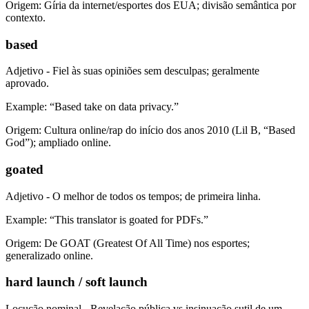
Origem: Gíria da internet/esportes dos EUA; divisão semântica por
contexto.
based
Adjetivo - Fiel às suas opiniões sem desculpas; geralmente
aprovado.
Example: “Based take on data privacy.”
Origem: Cultura online/rap do início dos anos 2010 (Lil B, “Based
God”); ampliado online.
goated
Adjetivo - O melhor de todos os tempos; de primeira linha.
Example: “This translator is goated for PDFs.”
Origem: De GOAT (Greatest Of All Time) nos esportes;
generalizado online.
hard launch / soft launch
Locução nominal - Revelação pública vs insinuação sutil de um