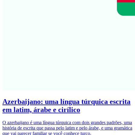
Azerbaijano: uma língua túrquica escrita
em latim, árabe e cirílico
O azerbaijano é uma língua túrquica com dois grandes padrões, uma
história de escrita que passa pelo latim e pelo árabe, e uma gramática
que vai parecer familiar se você conhece turco.