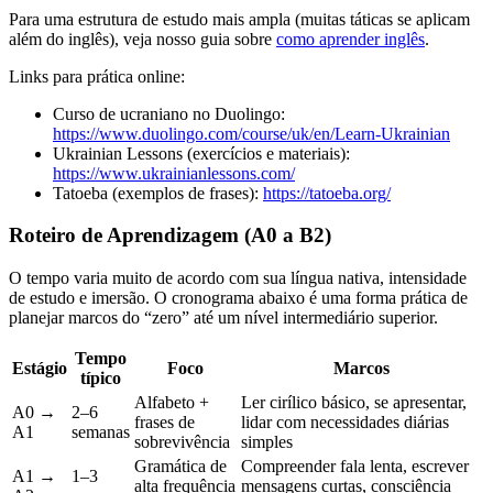
Para uma estrutura de estudo mais ampla (muitas táticas se aplicam
além do inglês), veja nosso guia sobre
como aprender inglês
.
Links para prática online:
Curso de ucraniano no Duolingo:
https://www.duolingo.com/course/uk/en/Learn-Ukrainian
Ukrainian Lessons (exercícios e materiais):
https://www.ukrainianlessons.com/
Tatoeba (exemplos de frases):
https://tatoeba.org/
Roteiro de Aprendizagem (A0 a B2)
O tempo varia muito de acordo com sua língua nativa, intensidade
de estudo e imersão. O cronograma abaixo é uma forma prática de
planejar marcos do “zero” até um nível intermediário superior.
Tempo
Estágio
Foco
Marcos
típico
Alfabeto +
Ler cirílico básico, se apresentar,
A0 →
2–6
frases de
lidar com necessidades diárias
A1
semanas
sobrevivência
simples
Gramática de
Compreender fala lenta, escrever
A1 →
1–3
alta frequência
mensagens curtas, consciência