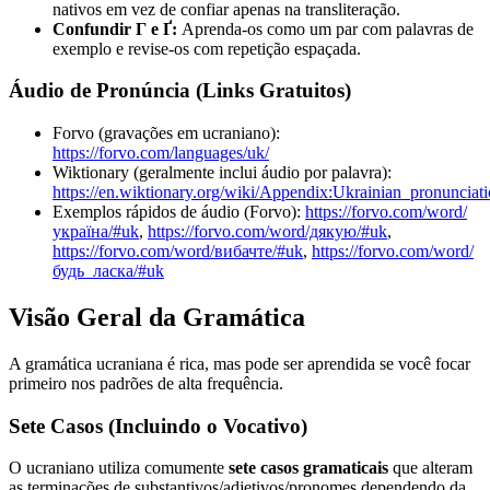
nativos em vez de confiar apenas na transliteração.
Confundir Г e Ґ:
Aprenda-os como um par com palavras de
exemplo e revise-os com repetição espaçada.
Áudio de Pronúncia (Links Gratuitos)
Forvo (gravações em ucraniano):
https://forvo.com/languages/uk/
Wiktionary (geralmente inclui áudio por palavra):
https://en.wiktionary.org/wiki/Appendix:Ukrainian_pronunciat
Exemplos rápidos de áudio (Forvo):
https://forvo.com/word/
україна/#uk
,
https://forvo.com/word/дякую/#uk
,
https://forvo.com/word/вибачте/#uk
,
https://forvo.com/word/
будь_ласка/#uk
Visão Geral da Gramática
A gramática ucraniana é rica, mas pode ser aprendida se você focar
primeiro nos padrões de alta frequência.
Sete Casos (Incluindo o Vocativo)
O ucraniano utiliza comumente
sete casos gramaticais
que alteram
as terminações de substantivos/adjetivos/pronomes dependendo da