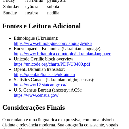
Friday
п’ятниця
pyatnytsia
Saturday
субота
subota
Sunday
неділя
nedilia
Fontes e Leitura Adicional
Ethnologue (Ukrainian):
https://www.ethnologue.com/language/ukr/
Encyclopaedia Britannica (Ukrainian language):
https://www.britannica.com/topic/Ukrainian-language
Unicode Cyrillic block overview:
https://unicode.org/charts/PDF/U0400.pdf
OpenL Ukrainian translator:
https://openl.io/translate/ukrainian
Statistics Canada (Ukrainian origin; census):
https://www12.statcan.gc.ca/
U.S. Census Bureau (ancestry; ACS):
https://www.census.gov/
Considerações Finais
O ucraniano é uma língua rica e expressiva, com uma história
distinta e relevância moderna. Sua ortografia consistente, vogais