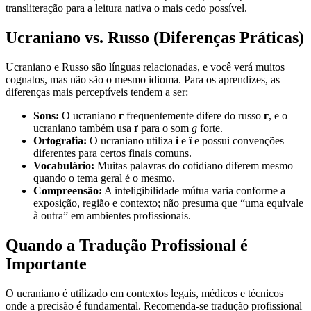
transliteração para a leitura nativa o mais cedo possível.
Ucraniano vs. Russo (Diferenças Práticas)
Ucraniano e Russo são línguas relacionadas, e você verá muitos
cognatos, mas não são o mesmo idioma. Para os aprendizes, as
diferenças mais perceptíveis tendem a ser:
Sons:
O ucraniano
г
frequentemente difere do russo
г
, e o
ucraniano também usa
ґ
para o som
g
forte.
Ortografia:
O ucraniano utiliza
і
e
ї
e possui convenções
diferentes para certos finais comuns.
Vocabulário:
Muitas palavras do cotidiano diferem mesmo
quando o tema geral é o mesmo.
Compreensão:
A inteligibilidade mútua varia conforme a
exposição, região e contexto; não presuma que “uma equivale
à outra” em ambientes profissionais.
Quando a Tradução Profissional é
Importante
O ucraniano é utilizado em contextos legais, médicos e técnicos
onde a precisão é fundamental. Recomenda-se tradução profissional