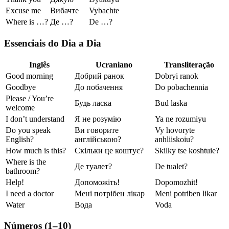
Excuse me
Вибачте
Vybachte
Where is …?
Де …?
De …?
Essenciais do Dia a Dia
Inglês
Ucraniano
Transliteração
Good morning
Добрий ранок
Dobryi ranok
Goodbye
До побачення
Do pobachennia
Please / You’re
Будь ласка
Bud laska
welcome
I don’t understand
Я не розумію
Ya ne rozumiyu
Do you speak
Ви говорите
Vy hovoryte
English?
англійською?
anhliiskoiu?
How much is this?
Скільки це коштує?
Skilky tse koshtuie?
Where is the
Де туалет?
De tualet?
bathroom?
Help!
Допоможіть!
Dopomozhit!
I need a doctor
Мені потрібен лікар
Meni potriben likar
Water
Вода
Voda
Números (1–10)