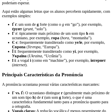
poderiam esperar.
Aqui estão algumas letras que os alunos percebem rapidamente, com
exemplos simples:
Ґ ґ
: um som de
g
forte (como o
g
em “go”), por exemplo,
ґрунт
(
grunt
, “solo”).
Г г
: tipicamente mais próximo de um som tipo
h
em
ucraniano, por exemplo,
гора
(
hora
, “montanha”).
Є є
: frequentemente transliterado como
ye/ie
, por exemplo,
Європа
(
Yevropa
, “Europa”).
Ї ї
: frequentemente transliterado como
yi
, por exemplo,
Україна
(
Ukraina
, “Ucrânia”).
І і
: a vogal
i
(como em “machine”), por exemplo,
інтернет
(
internet
).
Principais Características da Pronúncia
A pronúncia ucraniana possui várias características marcantes:
Г vs. Ґ:
O ucraniano distingue
г
(geralmente mais próximo de
um som tipo
h
) de
ґ
(um som
g
forte), o que é uma
característica fundamental tanto para a pronúncia quanto para
a ortografia.
Vogais claras:
A redução vocálica é menos proeminente do