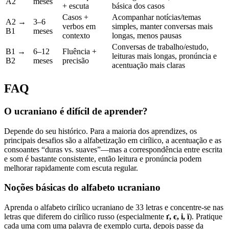
A2
meses
+ escuta
básica dos casos
Casos +
Acompanhar notícias/temas
A2 →
3–6
verbos em
simples, manter conversas mais
B1
meses
contexto
longas, menos pausas
Conversas de trabalho/estudo,
B1 →
6–12
Fluência +
leituras mais longas, pronúncia e
B2
meses
precisão
acentuação mais claras
FAQ
O ucraniano é difícil de aprender?
Depende do seu histórico. Para a maioria dos aprendizes, os
principais desafios são a alfabetização em cirílico, a acentuação e as
consoantes “duras vs. suaves”—mas a correspondência entre escrita
e som é bastante consistente, então leitura e pronúncia podem
melhorar rapidamente com escuta regular.
Noções básicas do alfabeto ucraniano
Aprenda o alfabeto cirílico ucraniano de 33 letras e concentre-se nas
letras que diferem do cirílico russo (especialmente
ґ, є, і, ї
). Pratique
cada uma com uma palavra de exemplo curta, depois passe da