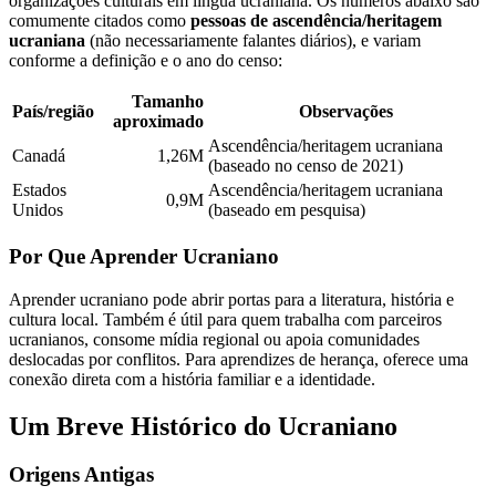
organizações culturais em língua ucraniana. Os números abaixo são
comumente citados como
pessoas de ascendência/heritagem
ucraniana
(não necessariamente falantes diários), e variam
conforme a definição e o ano do censo:
Tamanho
País/região
Observações
aproximado
Ascendência/heritagem ucraniana
Canadá
1,26M
(baseado no censo de 2021)
Estados
Ascendência/heritagem ucraniana
0,9M
Unidos
(baseado em pesquisa)
Por Que Aprender Ucraniano
Aprender ucraniano pode abrir portas para a literatura, história e
cultura local. Também é útil para quem trabalha com parceiros
ucranianos, consome mídia regional ou apoia comunidades
deslocadas por conflitos. Para aprendizes de herança, oferece uma
conexão direta com a história familiar e a identidade.
Um Breve Histórico do Ucraniano
Origens Antigas