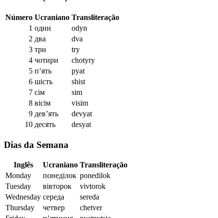
Número
Ucraniano
Transliteração
1
один
odyn
2
два
dva
3
три
try
4
чотири
chotyry
5
п’ять
pyat
6
шість
shist
7
сім
sim
8
вісім
visim
9
дев’ять
devyat
10
десять
desyat
Dias da Semana
Inglês
Ucraniano
Transliteração
Monday
понеділок
ponedilok
Tuesday
вівторок
vivtorok
Wednesday
середа
sereda
Thursday
четвер
chetver