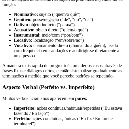
função:
Nominativo:
sujeito (“quem/o quê”)
Genitivo:
posse/negação (“de”, “do”, “da”)
Dativo:
objeto indireto (“para/a”)
Acusativo:
objeto direto (“quem/o quê”)
Instrumental:
meio/com (“por/com”)
Locativo:
localização (“em/sobre/no”)
Vocativo:
chamamento direto (chamando alguém), usado
com frequência em saudações e ao dirigir-se diretamente a
uma pessoa
A maneira mais rápida de progredir é aprender os casos através de
frases fixas e diálogos curtos, e então sistematizar gradualmente as
terminações à medida que você percebe padrões se repetindo.
Aspecto Verbal (Perfeito vs. Imperfeito)
Muitos verbos ucranianos aparecem em
pares
:
Imperfeito:
ações contínuas/habituais/repetidas (“Eu estava
fazendo / Eu faço”)
Perfeito:
ações concluídas, únicas (“Eu fiz / Eu farei e
terminarei”)