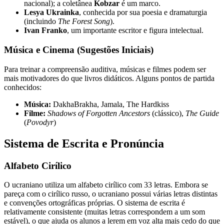
nacional); a coletânea
Kobzar
é um marco.
Lesya Ukrainka
, conhecida por sua poesia e dramaturgia
(incluindo
The Forest Song
).
Ivan Franko
, um importante escritor e figura intelectual.
Música e Cinema (Sugestões Iniciais)
Para treinar a compreensão auditiva, músicas e filmes podem ser
mais motivadores do que livros didáticos. Alguns pontos de partida
conhecidos:
Música:
DakhaBrakha, Jamala, The Hardkiss
Filme:
Shadows of Forgotten Ancestors
(clássico),
The Guide
(
Povodyr
)
Sistema de Escrita e Pronúncia
Alfabeto Cirílico
O ucraniano utiliza um alfabeto cirílico com 33 letras. Embora se
pareça com o cirílico russo, o ucraniano possui várias letras distintas
e convenções ortográficas próprias. O sistema de escrita é
relativamente consistente (muitas letras correspondem a um som
estável), o que ajuda os alunos a lerem em voz alta mais cedo do que