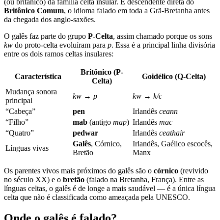
(ou britânico) da família celta insular. É descendente direta do
Britônico Comum
, o idioma falado em toda a Grã-Bretanha antes
da chegada dos anglo-saxões.
O galês faz parte do grupo
P-Celta
, assim chamado porque os sons
kw
do proto-celta evoluíram para
p
. Essa é a principal linha divisória
entre os dois ramos celtas insulares:
Britônico (P-
Característica
Goidélico (Q-Celta)
Celta)
Mudança sonora
kw → p
kw → k/c
principal
“Cabeça”
pen
Irlandês
ceann
“Filho”
mab
(antigo
map
)
Irlandês
mac
“Quatro”
pedwar
Irlandês
ceathair
Galês
, Córnico,
Irlandês, Gaélico escocês,
Línguas vivas
Bretão
Manx
Os parentes vivos mais próximos do galês são o
córnico
(revivido
no século XX) e o
bretão
(falado na Bretanha, França). Entre as
línguas celtas, o galês é de longe a mais saudável — é a única língua
celta que não é classificada como ameaçada pela UNESCO.
Onde o galês é falado?