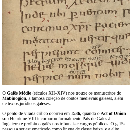
O
Galês Médio
(séculos XII–XIV) nos trouxe os manuscritos do
Mabinogion
, a famosa coleção de contos medievais galeses, além
de textos jurídicos galeses.
O ponto de virada crítico ocorreu em
1536
, quando o
Act of Union
sob Henrique VIII incorporou formalmente País de Gales à
Inglaterra e proibiu o galês nos tribunais e cargos públicos. O galês
passou a ser estigmatizado como língua de classe baixa, e a elite