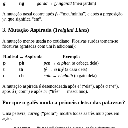
g
ng
gardd
→
fy
ng
ardd
(meu jardim)
A mutação nasal ocorre após
fy
(“meu/minha”) e após a preposição
yn
que significa “em”.
3. Mutação Aspirada (
Treiglad Llaes
)
A mutação menos usada no cotidiano. Plosivas surdas tornam-se
fricativas (grafadas com um
h
adicional):
Radical
→ Aspirada
Exemplo
p
ph
pen
→
ei
ph
en
(a cabeça dela)
t
th
tŷ
→
ei
th
ŷ
(a casa dela)
c
ch
cath
→
ei
ch
ath
(o gato dela)
A mutação aspirada é desencadeada após
ei
(“ela”), após
a
(“e”),
após
â
(“com”) e após
tri
(“três” — masculino).
Por que o galês muda a primeira letra das palavras?
Uma palavra,
carreg
(“pedra”), mostra todas as três mutações em
ação: