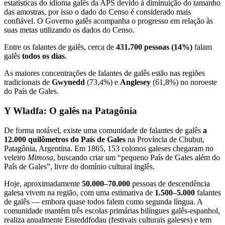
estatísticas do idioma galês da APS devido à diminuição do tamanho
das amostras, por isso o dado do Censo é considerado mais
confiável. O Governo galês acompanha o progresso em relação às
suas metas utilizando os dados do Censo.
Entre os falantes de galês, cerca de
431.700 pessoas (14%)
falam
galês
todos os dias
.
As maiores concentrações de falantes de galês estão nas regiões
tradicionais de
Gwynedd
(73,4%) e
Anglesey
(61,8%) no noroeste
do País de Gales.
Y Wladfa: O galês na Patagônia
De forma notável, existe uma comunidade de falantes de galês
a
12.000 quilômetros do País de Gales
na Província de Chubut,
Patagônia, Argentina. Em 1865, 153 colonos galeses chegaram no
veleiro
Mimosa
, buscando criar um “pequeno País de Gales além do
País de Gales”, livre do domínio cultural inglês.
Hoje, aproximadamente
50.000–70.000
pessoas de descendência
galesa vivem na região, com uma estimativa de
1.500–5.000
falantes
de galês — embora quase todos falem como segunda língua. A
comunidade mantém três escolas primárias bilíngues galês-espanhol,
realiza anualmente Eisteddfodau (festivais culturais galeses) e tem