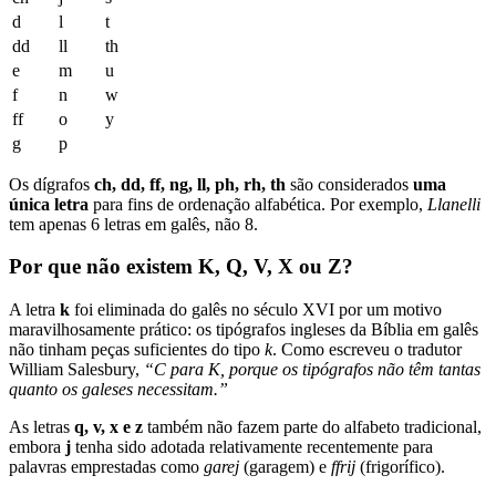
d
l
t
dd
ll
th
e
m
u
f
n
w
ff
o
y
g
p
Os dígrafos
ch, dd, ff, ng, ll, ph, rh, th
são considerados
uma
única letra
para fins de ordenação alfabética. Por exemplo,
Llanelli
tem apenas 6 letras em galês, não 8.
Por que não existem K, Q, V, X ou Z?
A letra
k
foi eliminada do galês no século XVI por um motivo
maravilhosamente prático: os tipógrafos ingleses da Bíblia em galês
não tinham peças suficientes do tipo
k
. Como escreveu o tradutor
William Salesbury,
“C para K, porque os tipógrafos não têm tantas
quanto os galeses necessitam.”
As letras
q, v, x e z
também não fazem parte do alfabeto tradicional,
embora
j
tenha sido adotada relativamente recentemente para
palavras emprestadas como
garej
(garagem) e
ffrij
(frigorífico).