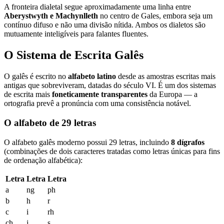
A fronteira dialetal segue aproximadamente uma linha entre
Aberystwyth e Machynlleth
no centro de Gales, embora seja um
contínuo difuso e não uma divisão nítida. Ambos os dialetos são
mutuamente inteligíveis para falantes fluentes.
O Sistema de Escrita Galês
O galês é escrito no
alfabeto latino
desde as amostras escritas mais
antigas que sobreviveram, datadas do século VI. É um dos sistemas
de escrita mais
foneticamente transparentes
da Europa — a
ortografia prevê a pronúncia com uma consistência notável.
O alfabeto de 29 letras
O alfabeto galês moderno possui 29 letras, incluindo
8 dígrafos
(combinações de dois caracteres tratadas como letras únicas para fins
de ordenação alfabética):
Letra
Letra
Letra
a
ng
ph
b
h
r
c
i
rh
ch
j
s