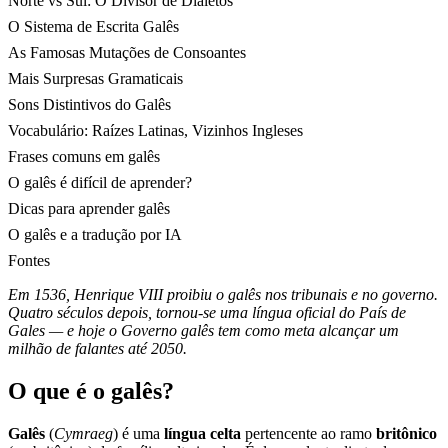
Norte vs Sul: O Divisor de Dialetos
O Sistema de Escrita Galês
As Famosas Mutações de Consoantes
Mais Surpresas Gramaticais
Sons Distintivos do Galês
Vocabulário: Raízes Latinas, Vizinhos Ingleses
Frases comuns em galês
O galês é difícil de aprender?
Dicas para aprender galês
O galês e a tradução por IA
Fontes
Em 1536, Henrique VIII proibiu o galês nos tribunais e no governo.
Quatro séculos depois, tornou-se uma língua oficial do País de
Gales — e hoje o Governo galês tem como meta alcançar um
milhão de falantes até 2050.
O que é o galês?
Galês
(
Cymraeg
) é uma
língua celta
pertencente ao ramo
britônico