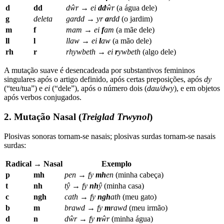
d
dd
dŵr
→
ei
dd
ŵr
(a água dele)
g
deleta
gardd
→
yr
a
rdd
(o jardim)
m
f
mam
→
ei
f
am
(a mãe dele)
ll
l
llaw
→
ei
l
aw
(a mão dele)
rh
r
rhywbeth
→
ei
r
ywbeth
(algo dele)
A mutação suave é desencadeada por substantivos femininos
singulares após o artigo definido, após certas preposições, após
dy
(“teu/tua”) e
ei
(“dele”), após o número dois (
dau/dwy
), e em objetos
após verbos conjugados.
2. Mutação Nasal (
Treiglad Trwynol
)
Plosivas sonoras tornam-se nasais; plosivas surdas tornam-se nasais
surdas:
Radical
→ Nasal
Exemplo
p
mh
pen
→
fy
mh
en
(minha cabeça)
t
nh
tŷ
→
fy
nh
ŷ
(minha casa)
c
ngh
cath
→
fy
ngh
ath
(meu gato)
b
m
brawd
→
fy
m
rawd
(meu irmão)
d
n
dŵr
→
fy
n
ŵr
(minha água)