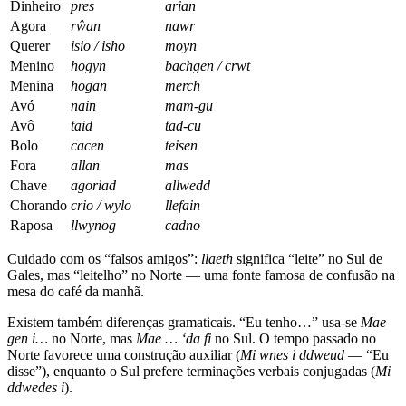
Dinheiro
pres
arian
Agora
rŵan
nawr
Querer
isio / isho
moyn
Menino
hogyn
bachgen / crwt
Menina
hogan
merch
Avó
nain
mam-gu
Avô
taid
tad-cu
Bolo
cacen
teisen
Fora
allan
mas
Chave
agoriad
allwedd
Chorando
crio / wylo
llefain
Raposa
llwynog
cadno
Cuidado com os “falsos amigos”:
llaeth
significa “leite” no Sul de
Gales, mas “leitelho” no Norte — uma fonte famosa de confusão na
mesa do café da manhã.
Existem também diferenças gramaticais. “Eu tenho…” usa-se
Mae
gen i…
no Norte, mas
Mae … ‘da fi
no Sul. O tempo passado no
Norte favorece uma construção auxiliar (
Mi wnes i ddweud
— “Eu
disse”), enquanto o Sul prefere terminações verbais conjugadas (
Mi
ddwedes i
).