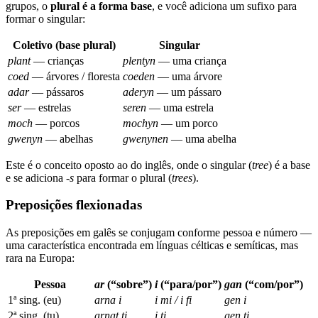
grupos, o
plural é a forma base
, e você adiciona um sufixo para
formar o singular:
Coletivo (base plural)
Singular
plant
— crianças
plentyn
— uma criança
coed
— árvores / floresta
coeden
— uma árvore
adar
— pássaros
aderyn
— um pássaro
ser
— estrelas
seren
— uma estrela
moch
— porcos
mochyn
— um porco
gwenyn
— abelhas
gwenynen
— uma abelha
Este é o conceito oposto ao do inglês, onde o singular (
tree
) é a base
e se adiciona
-s
para formar o plural (
trees
).
Preposições flexionadas
As preposições em galês se conjugam conforme pessoa e número —
uma característica encontrada em línguas célticas e semíticas, mas
rara na Europa:
Pessoa
ar
(“sobre”)
i
(“para/por”)
gan
(“com/por”)
1ª sing. (eu)
arna i
i mi / i fi
gen i
2ª sing. (tu)
arnat ti
i ti
gen ti