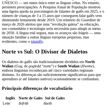
UNESCO — um status único entre as línguas celtas. No entanto,
persistem preocupações. A Pesquisa Anual de População mostrou
uma ligeira queda na porcentagem de falantes de galês em 2025, e o
número de crianças de 3 a 15 anos que conseguem falar galês vem
diminuindo lentamente desde 2019. Um relatório do
Guardian
de
março de 2026 alertou que uma “revolução galesa” na educação,
uso comunitário e tecnologia seria necessária para atingir as metas
de 2050. A língua está segura, mas os avanços são frágeis — uma
situação familiar a outras línguas europeias pequenas, mas
resilientes, como o
islandês
.
Norte vs Sul: O Divisor de Dialetos
Os dialetos do galês são tradicionalmente divididos em
North
Walian
(
Gog
, de
gogledd
“norte”) e
South Walian
(
Hwntw
),
embora linguistas reconheçam até cinco variedades regionais
distintas. As diferenças são suficientemente significativas para que
aprendizes (e até falantes nativos) ocasionalmente se confundam.
Principais diferenças de vocabulário
Inglês
Norte de Gales
Sul de Gales
Leite
llefrith
llaeth