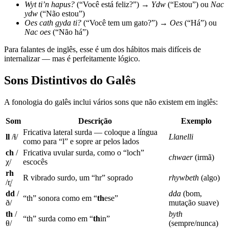
Wyt ti’n hapus?
(“Você está feliz?”) →
Ydw
(“Estou”) ou
Nac
ydw
(“Não estou”)
Oes cath gyda ti?
(“Você tem um gato?”) →
Oes
(“Há”) ou
Nac oes
(“Não há”)
Para falantes de inglês, esse é um dos hábitos mais difíceis de
internalizar — mas é perfeitamente lógico.
Sons Distintivos do Galês
A fonologia do galês inclui vários sons que não existem em inglês:
Som
Descrição
Exemplo
Fricativa lateral surda — coloque a língua
ll
/ɬ/
Llanelli
como para “l” e sopre ar pelos lados
ch
/
Fricativa uvular surda, como o “loch”
chwaer
(irmã)
χ/
escocês
rh
R vibrado surdo, um “hr” soprado
rhywbeth
(algo)
/r̥/
dd
/
dda
(bom,
“th” sonora como em “
th
ese”
ð/
mutação suave)
th
/
byth
“th” surda como em “
th
in”
θ/
(sempre/nunca)