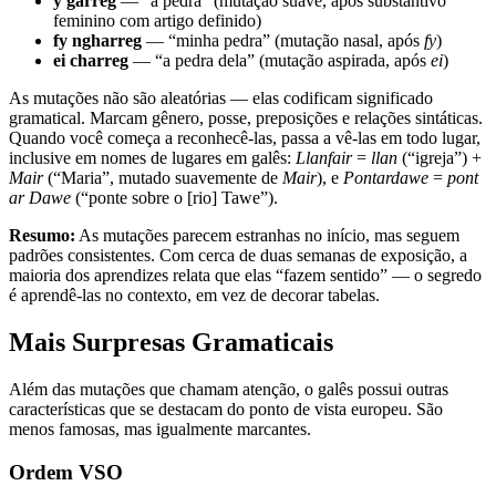
y garreg
— “a pedra” (mutação suave, após substantivo
feminino com artigo definido)
fy ngharreg
— “minha pedra” (mutação nasal, após
fy
)
ei charreg
— “a pedra dela” (mutação aspirada, após
ei
)
As mutações não são aleatórias — elas codificam significado
gramatical. Marcam gênero, posse, preposições e relações sintáticas.
Quando você começa a reconhecê-las, passa a vê-las em todo lugar,
inclusive em nomes de lugares em galês:
Llanfair
=
llan
(“igreja”) +
Mair
(“Maria”, mutado suavemente de
Mair
), e
Pontardawe
=
pont
ar Dawe
(“ponte sobre o [rio] Tawe”).
Resumo:
As mutações parecem estranhas no início, mas seguem
padrões consistentes. Com cerca de duas semanas de exposição, a
maioria dos aprendizes relata que elas “fazem sentido” — o segredo
é aprendê-las no contexto, em vez de decorar tabelas.
Mais Surpresas Gramaticais
Além das mutações que chamam atenção, o galês possui outras
características que se destacam do ponto de vista europeu. São
menos famosas, mas igualmente marcantes.
Ordem VSO