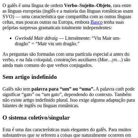
O galês é uma língua de ordem
Verbo–Sujeito–Objeto
, rara entre
as línguas europeias (inglês e a maioria das línguas românicas usam
SVO) — uma característica que compartilha com as outras línguas
celtas, mas poucas outras na Europa, embora
Basco
tenha suas
próprias surpresas gramaticais totalmente independentes:
Gwelodd Mair ddraig
— Literalmente: “Viu Mair um-
dragão” = “Mair viu um dragão.”
As perguntas são formadas com uma partícula especial
a
antes do
verbo, e na fala coloquial, construções auxiliares (
Mae…yn…
) são
ainda mais comuns do que verbos conjugados.
Sem artigo indefinido
Galês não tem
palavra para “um” ou “uma”.
A palavra
cath
pode
significar “gato” ou “um gato”, dependendo do contexto. Também
não existe artigo indefinido plural. Isso exige alguma adaptação para
falantes de inglês ou línguas românicas.
O sistema coletivo/singular
Esta é uma das características mais elegantes do galês. Para muitos
substantivos que se referem a coisas que naturalmente ocorrem em