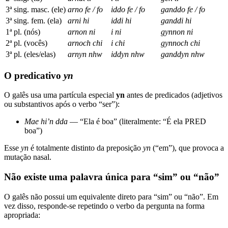
3ª sing. masc. (ele)
arno fe / fo
iddo fe / fo
ganddo fe / fo
3ª sing. fem. (ela)
arni hi
iddi hi
ganddi hi
1ª pl. (nós)
arnon ni
i ni
gynnon ni
2ª pl. (vocês)
arnoch chi
i chi
gynnoch chi
3ª pl. (eles/elas)
arnyn nhw
iddyn nhw
ganddyn nhw
O predicativo
yn
O galês usa uma partícula especial
yn
antes de predicados (adjetivos
ou substantivos após o verbo “ser”):
Mae hi’n dda
— “Ela é boa” (literalmente: “É ela PRED
boa”)
Esse
yn
é totalmente distinto da preposição
yn
(“em”), que provoca a
mutação nasal.
Não existe uma palavra única para “sim” ou “não”
O galês não possui um equivalente direto para “sim” ou “não”. Em
vez disso, responde-se repetindo o verbo da pergunta na forma
apropriada: