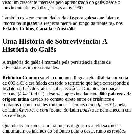
visto um crescente interesse pelo aprendizado do galês desde o
movimento de revitalização nos anos 1990.
Também existem comunidades da diáspora galesa que falam o
idioma na
Inglaterra
(especialmente ao longo da fronteira), nos
Estados Unidos
,
Canadá
e
Austrália
.
Uma História de Sobrevivência: A
História do Galês
A trajetória do galês é marcada pela persistência diante de
adversidades impressionantes.
Britônico Comum
surgiu como uma língua celta distinta por volta
de 600 a.C. e era falada em todo o território que hoje corresponde à
Inglaterra, País de Gales e sul da Escócia. Durante a ocupação
romana (43–410 d.C.), absorveu aproximadamente
800 palavras de
origem latina
devido ao contato direto entre os britânicos e
soldados e comerciantes romanos — termos como
ffenestr
(janela,
do latim
fenestra
) e
pont
(ponte, do latim
pons
) que permanecem em
uso até hoje.
Quando os romanos se retiraram, as migrações anglo-saxônicas
empurraram os falantes do britônico para o oeste, rumo às regiões