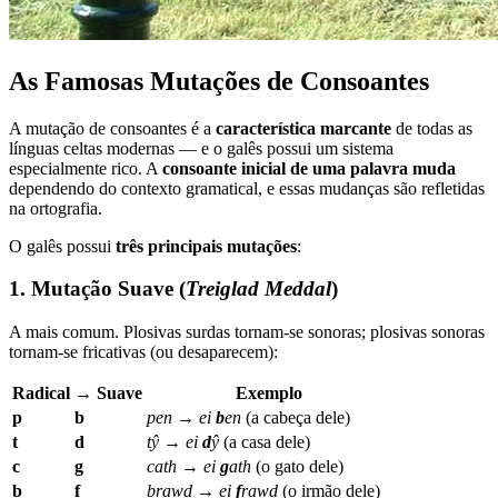
As Famosas Mutações de Consoantes
A mutação de consoantes é a
característica marcante
de todas as
línguas celtas modernas — e o galês possui um sistema
especialmente rico. A
consoante inicial de uma palavra muda
dependendo do contexto gramatical, e essas mudanças são refletidas
na ortografia.
O galês possui
três principais mutações
:
1. Mutação Suave (
Treiglad Meddal
)
A mais comum. Plosivas surdas tornam-se sonoras; plosivas sonoras
tornam-se fricativas (ou desaparecem):
Radical
→ Suave
Exemplo
p
b
pen
→
ei
b
en
(a cabeça dele)
t
d
tŷ
→
ei
d
ŷ
(a casa dele)
c
g
cath
→
ei
g
ath
(o gato dele)
b
f
brawd
→
ei
f
rawd
(o irmão dele)