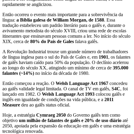
rapidamente se anglicizou.
Então ocorreu o evento mais importante para a sobrevivência da
língua:
a Bíblia galesa de William Morgan, de 1588
. Essa
tradução estabeleceu um padrão literário para o galês e, durante o
avivamento metodista do século XVIII, criou uma rede de escolas
itinerantes que ensinavam pessoas comuns a ler. No início do século
XIX, cerca de
80% do País de Gales
falava galês.
A Revolução Industrial trouxe um grande número de trabalhadores
de língua inglesa para o sul do País de Gales e, em
1901
, os falantes
de galês haviam caído para 50% da população. O declínio acelerou
ao longo do século XX, atingindo um mínimo de cerca de
395.000
falantes (~14%)
no início da década de 1980.
Então começou a reação. O
Welsh Language Act 1967
concedeu
ao galês validade legal limitada. O canal de TV em galês,
S4C
, foi
lançado em 1982. O
Welsh Language Act 1993
colocou galês e
inglês em igualdade de condições na vida pública, e a
2011
Measure
deu ao galês status oficial.
Hoje, a estratégia
Cymraeg 2050
do Governo galês tem como
objetivo
um milhão de falantes de galês e 20% de uso diário
até
2050, apoiada pela expansão da educação em galês e uma estratégia
tecnológica renovada.