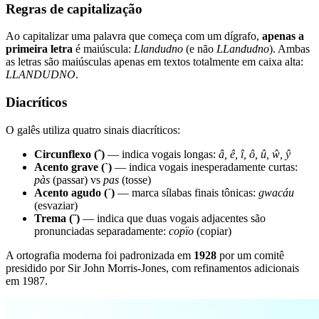
Regras de capitalização
Ao capitalizar uma palavra que começa com um dígrafo,
apenas a
primeira letra
é maiúscula:
Llandudno
(e não
LLandudno
). Ambas
as letras são maiúsculas apenas em textos totalmente em caixa alta:
LLANDUDNO
.
Diacríticos
O galês utiliza quatro sinais diacríticos:
Circunflexo (ˆ)
— indica vogais longas:
â, ê, î, ô, û, ŵ, ŷ
Acento grave (`)
— indica vogais inesperadamente curtas:
pàs
(passar) vs
pas
(tosse)
Acento agudo (´)
— marca sílabas finais tônicas:
gwacáu
(esvaziar)
Trema (¨)
— indica que duas vogais adjacentes são
pronunciadas separadamente:
copïo
(copiar)
A ortografia moderna foi padronizada em
1928
por um comitê
presidido por Sir John Morris-Jones, com refinamentos adicionais
em 1987.