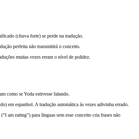
nificado (chuva forte) se perde na tradução.
ão perfeita não transmitirá o conceito.
aduções muitas vezes erram o nível de polidez.
soam como se Yoda estivesse falando.
ado) em espanhol. A tradução automática às vezes adivinha errado.
“I am eating”) para línguas sem esse conceito cria frases não