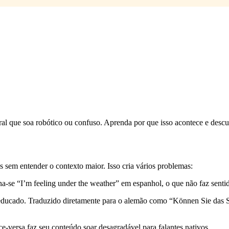
l que soa robótico ou confuso. Aprenda por que isso acontece e descubr
s sem entender o contexto maior. Isso cria vários problemas:
na-se “I’m feeling under the weather” em espanhol, o que não faz sentid
 educado. Traduzido diretamente para o alemão como “Können Sie das 
e-versa faz seu conteúdo soar desagradável para falantes nativos.