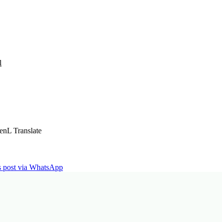
l
enL Translate
is post via WhatsApp