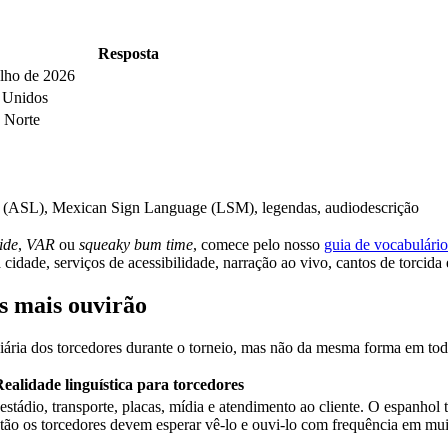
Resposta
ulho de 2026
 Unidos
 Norte
(ASL), Mexican Sign Language (LSM), legendas, audiodescrição
side
,
VAR
ou
squeaky bum time
, comece pelo nosso
guia de vocabulári
 cidade, serviços de acessibilidade, narração ao vivo, cantos de torcida 
es mais ouvirão
diária dos torcedores durante o torneio, mas não da mesma forma em tod
ealidade linguística para torcedores
estádio, transporte, placas, mídia e atendimento ao cliente. O espanho
ão os torcedores devem esperar vê-lo e ouvi-lo com frequência em mui