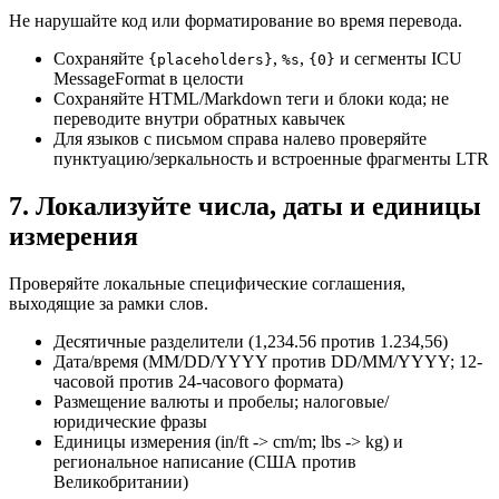
Не нарушайте код или форматирование во время перевода.
Сохраняйте
,
,
и сегменты ICU
{placeholders}
%s
{0}
MessageFormat в целости
Сохраняйте HTML/Markdown теги и блоки кода; не
переводите внутри обратных кавычек
Для языков с письмом справа налево проверяйте
пунктуацию/зеркальность и встроенные фрагменты LTR
7. Локализуйте числа, даты и единицы
измерения
Проверяйте локальные специфические соглашения,
выходящие за рамки слов.
Десятичные разделители (1,234.56 против 1.234,56)
Дата/время (MM/DD/YYYY против DD/MM/YYYY; 12-
часовой против 24-часового формата)
Размещение валюты и пробелы; налоговые/
юридические фразы
Единицы измерения (in/ft -> cm/m; lbs -> kg) и
региональное написание (США против
Великобритании)