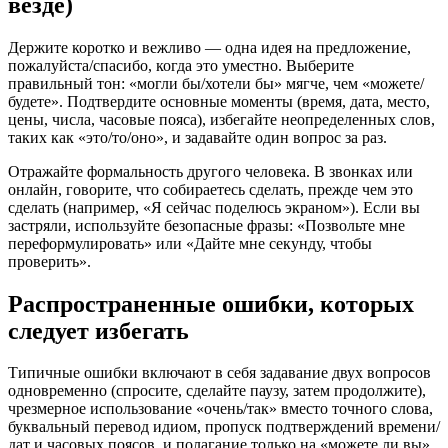
везде)
Держите коротко и вежливо — одна идея на предложение,
пожалуйста/спасибо, когда это уместно. Выберите
правильный тон: «могли бы/хотели бы» мягче, чем «можете/
будете». Подтвердите основные моменты (время, дата, место,
цены, числа, часовые пояса), избегайте неопределенных слов,
таких как «это/то/оно», и задавайте один вопрос за раз.
Отражайте формальность другого человека. В звонках или
онлайн, говорите, что собираетесь сделать, прежде чем это
сделать (например, «Я сейчас поделюсь экраном»). Если вы
застряли, используйте безопасные фразы: «Позвольте мне
переформулировать» или «Дайте мне секунду, чтобы
проверить».
Распространенные ошибки, которых
следует избегать
Типичные ошибки включают в себя задавание двух вопросов
одновременно (спросите, сделайте паузу, затем продолжите),
чрезмерное использование «очень/так» вместо точного слова,
буквальный перевод идиом, пропуск подтверждений времени/
дат и часовых поясов, и полагание только на «можете ли вы»