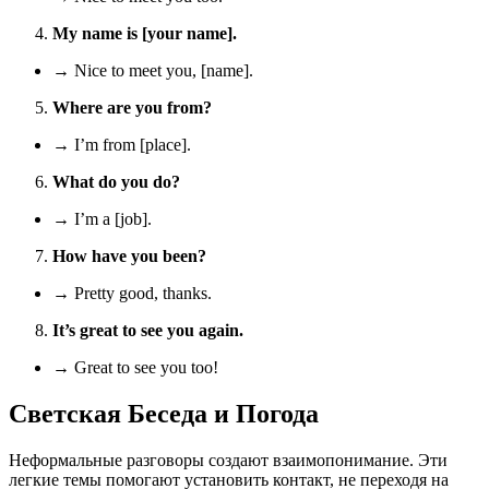
My name is [your name].
→ Nice to meet you, [name].
Where are you from?
→ I’m from [place].
What do you do?
→ I’m a [job].
How have you been?
→ Pretty good, thanks.
It’s great to see you again.
→ Great to see you too!
Светская Беседа и Погода
Неформальные разговоры создают взаимопонимание. Эти
легкие темы помогают установить контакт, не переходя на