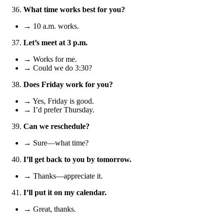
What time works best for you?
→ 10 a.m. works.
Let’s meet at 3 p.m.
→ Works for me.
→ Could we do 3:30?
Does Friday work for you?
→ Yes, Friday is good.
→ I’d prefer Thursday.
Can we reschedule?
→ Sure—what time?
I’ll get back to you by tomorrow.
→ Thanks—appreciate it.
I’ll put it on my calendar.
→ Great, thanks.