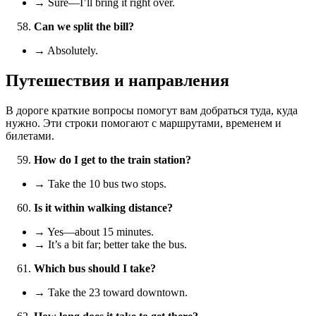
→ Sure—I’ll bring it right over.
Can we split the bill?
→ Absolutely.
Путешествия и направления
В дороге краткие вопросы помогут вам добраться туда, куда
нужно. Эти строки помогают с маршрутами, временем и
билетами.
How do I get to the train station?
→ Take the 10 bus two stops.
Is it within walking distance?
→ Yes—about 15 minutes.
→ It’s a bit far; better take the bus.
Which bus should I take?
→ Take the 23 toward downtown.