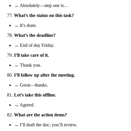
→ Absolutely—step one is…
What’s the status on this task?
→ It’s done.
What’s the deadline?
→ End of day Friday.
I’ll take care of it.
→ Thank you.
I’ll follow up after the meeting.
→ Great—thanks.
Let’s take this offline.
→ Agreed.
What are the action items?
→ I’ll draft the doc; you’ll review.