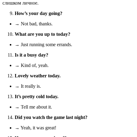
слишком личное.
How’s your day going?
→ Not bad, thanks.
What are you up to today?
→ Just running some errands.
Is it a busy day?
→ Kind of, yeah.
Lovely weather today.
→ It really is.
It’s pretty cold today.
→ Tell me about it.
Did you watch the game last night?
→ Yeah, it was great!