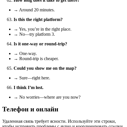
How long does it take to get there?
→ Around 20 minutes.
Is this the right platform?
→ Yes, you’re in the right place.
→ No—try platform 3.
Is it one-way or round-trip?
→ One-way.
→ Round‑trip is cheaper.
Could you show me on the map?
→ Sure—right here.
I think I’m lost.
→ No worries—where are you now?
Телефон и онлайн
Удаленная связь требует ясности. Используйте эти строки,
чтобы исправить проблемы с аудио и координировать ссылки