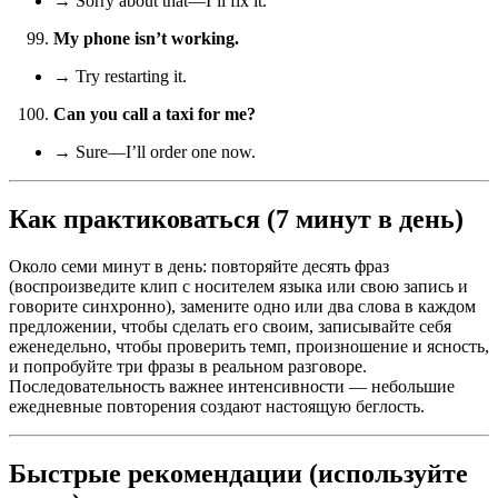
→ Sorry about that—I’ll fix it.
My phone isn’t working.
→ Try restarting it.
Can you call a taxi for me?
→ Sure—I’ll order one now.
Как практиковаться (7 минут в день)
Около семи минут в день: повторяйте десять фраз
(воспроизведите клип с носителем языка или свою запись и
говорите синхронно), замените одно или два слова в каждом
предложении, чтобы сделать его своим, записывайте себя
еженедельно, чтобы проверить темп, произношение и ясность,
и попробуйте три фразы в реальном разговоре.
Последовательность важнее интенсивности — небольшие
ежедневные повторения создают настоящую беглость.
Быстрые рекомендации (используйте