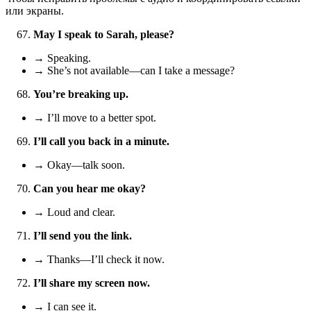
или экраны.
May I speak to Sarah, please?
→ Speaking.
→ She’s not available—can I take a message?
You’re breaking up.
→ I’ll move to a better spot.
I’ll call you back in a minute.
→ Okay—talk soon.
Can you hear me okay?
→ Loud and clear.
I’ll send you the link.
→ Thanks—I’ll check it now.
I’ll share my screen now.
→ I can see it.