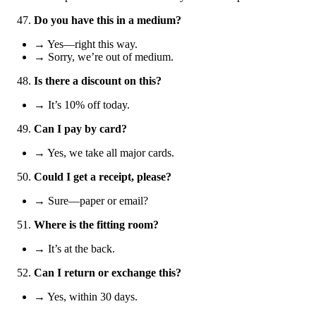
Do you have this in a medium?
→ Yes—right this way.
→ Sorry, we’re out of medium.
Is there a discount on this?
→ It’s 10% off today.
Can I pay by card?
→ Yes, we take all major cards.
Could I get a receipt, please?
→ Sure—paper or email?
Where is the fitting room?
→ It’s at the back.
Can I return or exchange this?
→ Yes, within 30 days.