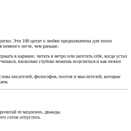
братно. Эти 100 цитат о любви предназначены для тихих
я немного легче, чем раньше.
ать в кармане, читать в метро или шептать себе, когда устал
 учишься, насколько глубоко можешь исцелиться и как нежно
слова писателей, философов, поэтов и мыслителей, которые
аем.
Прочитай ее медленно, дважды.
что готов отпустить.