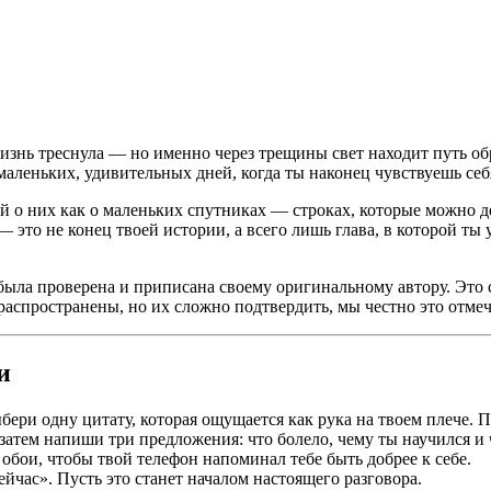
 жизнь треснула — но именно через трещины свет находит путь о
маленьких, удивительных дней, когда ты наконец чувствуешь себ
о них как о маленьких спутниках — строках, которые можно держ
 это не конец твоей истории, а всего лишь глава, в которой ты
была проверена и приписана своему оригинальному автору. Это 
аспространены, но их сложно подтвердить, мы честно это отмеч
и
бери одну цитату, которая ощущается как рука на твоем плече. 
атем напиши три предложения: что болело, чему ты научился и 
обои, чтобы твой телефон напоминал тебе быть добрее к себе.
ейчас». Пусть это станет началом настоящего разговора.