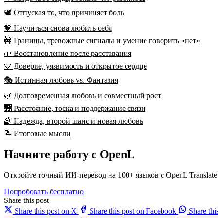
🕊️ Отпуская то, что причиняет боль
💖 Научиться снова любить себя
🚧 Границы, тревожные сигналы и умение говорить «нет»
🌱 Восстановление после расставания
🤍 Доверие, уязвимость и открытое сердце
🎭 Истинная любовь vs. Фантазия
🌿 Долговременная любовь и совместный рост
🌉 Расстояние, тоска и поддержание связи
🌈 Надежда, второй шанс и новая любовь
📝 Итоговые мысли
Начните работу с OpenL
Откройте точный ИИ-перевод на 100+ языков с OpenL Translate
Попробовать бесплатно
Share this post
Share this post on X
Share this post on Facebook
Share th