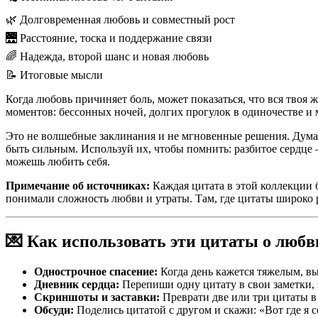
🌿 Долговременная любовь и совместный рост
🌉 Расстояние, тоска и поддержание связи
🌈 Надежда, второй шанс и новая любовь
📝 Итоговые мысли
Когда любовь причиняет боль, может показаться, что вся твоя
моментов: бессонных ночей, долгих прогулок в одиночестве и 
Это не волшебные заклинания и не мгновенные решения. Думай 
быть сильным. Используй их, чтобы помнить: разбитое сердце —
можешь любить себя.
Примечание об источниках:
Каждая цитата в этой коллекции 
понимали сложность любви и утраты. Там, где цитаты широко р
💌 Как использовать эти цитаты о любв
Однострочное спасение:
Когда день кажется тяжелым, вы
Дневник сердца:
Перепиши одну цитату в свои заметки, з
Скриншоты и заставки:
Преврати две или три цитаты в 
Обсуди:
Поделись цитатой с другом и скажи: «Вот где я с