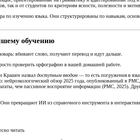
, так и от студентов по критериям ясности, полезности и мотива
ера по изучению языка. Они структурированы по навыкам, осно
чшему обучению
оварь: вбивают слово, получают перевод и идут дальше.
просто проверить орфографию в вашей домашней работе.
ен Крашен назвал
доступным вводом
— то есть погружения в яз
ю: нейроэкологический обзор 2025 года, опубликованный в PMC,
ьтаты, чем пассивное восприятие информации (PMC, 2025). Друг
 Они превращают ИИ из справочного инструмента в интерактивн
есно читать