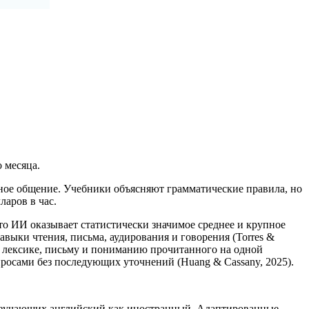
 месяца.
ное общение. Учебники объясняют грамматические правила, но
ларов в час.
то ИИ оказывает статистически значимое среднее и крупное
навыки чтения, письма, аудирования и говорения (Torres &
по лексике, письму и пониманию прочитанного на одной
росами без последующих уточнений (Huang & Cassany, 2025).
 изучающих английский как иностранный. Адаптированные