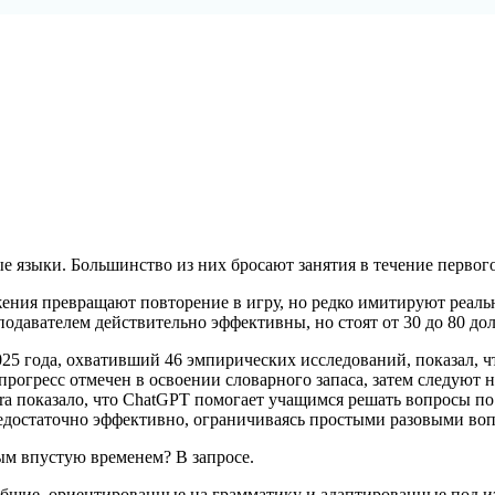
е языки. Большинство из них бросают занятия в течение первого
ения превращают повторение в игру, но редко имитируют реаль
одавателем действительно эффективны, но стоят от 30 до 80 дол
25 года, охвативший 46 эмпирических исследований, показал, ч
 прогресс отмечен в освоении словарного запаса, затем следуют 
Fabra показало, что ChatGPT помогает учащимся решать вопросы 
едостаточно эффективно, ограничиваясь простыми разовыми воп
ым впустую временем? В запросе.
 общие, ориентированные на грамматику и адаптированные под