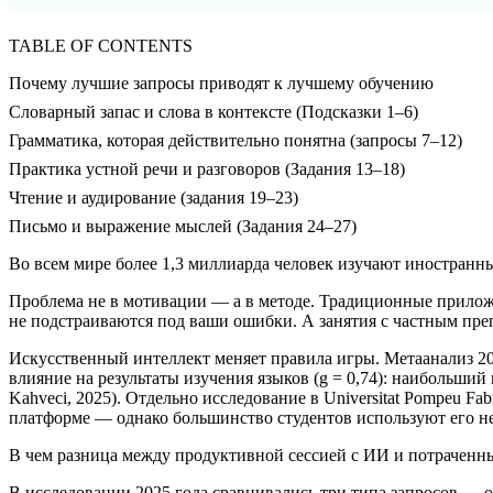
TABLE OF CONTENTS
Почему лучшие запросы приводят к лучшему обучению
Словарный запас и слова в контексте (Подсказки 1–6)
Грамматика, которая действительно понятна (запросы 7–12)
Практика устной речи и разговоров (Задания 13–18)
Чтение и аудирование (задания 19–23)
Письмо и выражение мыслей (Задания 24–27)
Во всем мире более 1,3 миллиарда человек изучают иностранны
Проблема не в мотивации — а в методе. Традиционные прилож
не подстраиваются под ваши ошибки. А занятия с частным преп
Искусственный интеллект меняет правила игры. Метаанализ 20
влияние на результаты изучения языков (g = 0,74): наибольший
Kahveci, 2025). Отдельно исследование в Universitat Pompeu 
платформе — однако большинство студентов используют его н
В чем разница между продуктивной сессией с ИИ и потраченн
В исследовании 2025 года сравнивались три типа запросов —