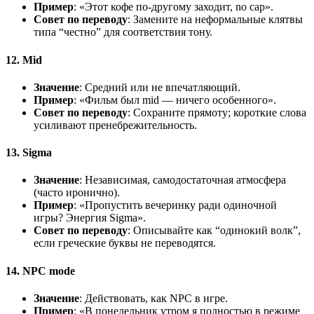
Пример
: «Этот кофе по-другому заходит, no cap».
Совет по переводу
: Замените на неформальные клятвы
типа “честно” для соответствия тону.
12. Mid
Значение
: Средний или не впечатляющий.
Пример
: «Фильм был mid — ничего особенного».
Совет по переводу
: Сохраните прямоту; короткие слова
усиливают пренебрежительность.
13. Sigma
Значение
: Независимая, самодостаточная атмосфера
(часто иронично).
Пример
: «Пропустить вечеринку ради одиночной
игры? Энергия Sigma».
Совет по переводу
: Описывайте как “одинокий волк”,
если греческие буквы не переводятся.
14. NPC mode
Значение
: Действовать, как NPC в игре.
Пример
: «В понедельник утром я полностью в режиме