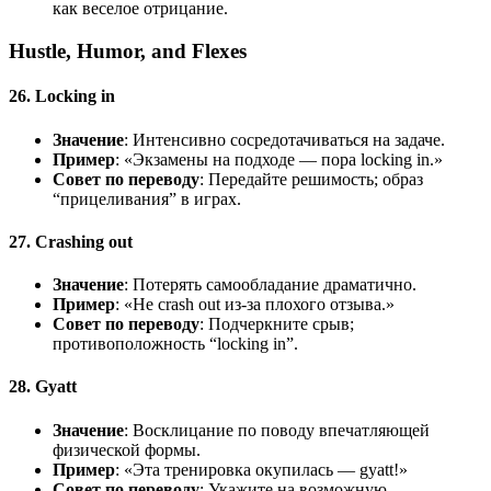
как веселое отрицание.
Hustle, Humor, and Flexes
26. Locking in
Значение
: Интенсивно сосредотачиваться на задаче.
Пример
: «Экзамены на подходе — пора locking in.»
Совет по переводу
: Передайте решимость; образ
“прицеливания” в играх.
27. Crashing out
Значение
: Потерять самообладание драматично.
Пример
: «Не crash out из-за плохого отзыва.»
Совет по переводу
: Подчеркните срыв;
противоположность “locking in”.
28. Gyatt
Значение
: Восклицание по поводу впечатляющей
физической формы.
Пример
: «Эта тренировка окупилась — gyatt!»
Совет по переводу
: Укажите на возможную