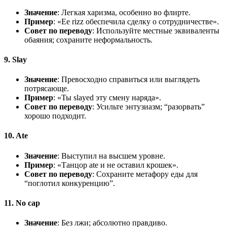
Значение
: Легкая харизма, особенно во флирте.
Пример
: «Ее rizz обеспечила сделку о сотрудничестве».
Совет по переводу
: Используйте местные эквиваленты
обаяния; сохраните неформальность.
9. Slay
Значение
: Превосходно справиться или выглядеть
потрясающе.
Пример
: «Ты slayed эту смену наряда».
Совет по переводу
: Усильте энтузиазм; “разорвать”
хорошо подходит.
10. Ate
Значение
: Выступил на высшем уровне.
Пример
: «Танцор ate и не оставил крошек».
Совет по переводу
: Сохраните метафору еды для
“поглотил конкуренцию”.
11. No cap
Значение
: Без лжи; абсолютно правдиво.