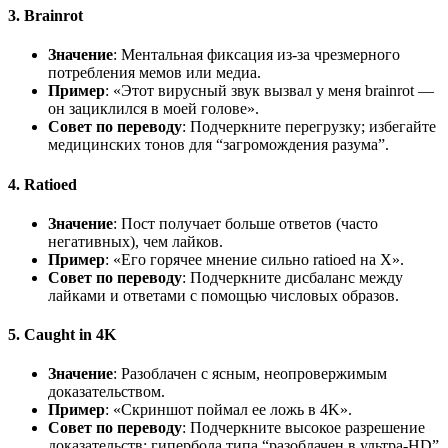
3. Brainrot
Значение
: Ментальная фиксация из-за чрезмерного
потребления мемов или медиа.
Пример
: «Этот вирусный звук вызвал у меня brainrot —
он зациклился в моей голове».
Совет по переводу
: Подчеркните перегрузку; избегайте
медицинских тонов для “загромождения разума”.
4. Ratioed
Значение
: Пост получает больше ответов (часто
негативных), чем лайков.
Пример
: «Его горячее мнение сильно ratioed на X».
Совет по переводу
: Подчеркните дисбаланс между
лайками и ответами с помощью числовых образов.
5. Caught in 4K
Значение
: Разоблачен с ясным, неопровержимым
доказательством.
Пример
: «Скриншот поймал ее ложь в 4K».
Совет по переводу
: Подчеркните высокое разрешение
доказательств; гипербола типа “разоблачен в ультра-HD”