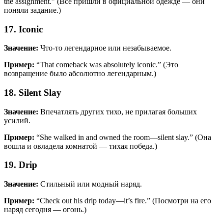
the assignment.” (Все пришли в официальной одежде — они
поняли задание.)
17. Iconic
Значение:
Что-то легендарное или незабываемое.
Пример:
“That comeback was absolutely iconic.” (Это
возвращение было абсолютно легендарным.)
18. Silent Slay
Значение:
Впечатлять других тихо, не прилагая больших
усилий.
Пример:
“She walked in and owned the room—silent slay.” (Она
вошла и овладела комнатой — тихая победа.)
19. Drip
Значение:
Стильный или модный наряд.
Пример:
“Check out his drip today—it’s fire.” (Посмотри на его
наряд сегодня — огонь.)