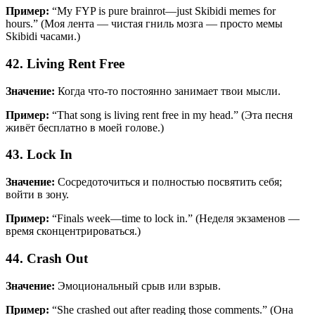
Пример:
“My FYP is pure brainrot—just Skibidi memes for
hours.” (Моя лента — чистая гниль мозга — просто мемы
Skibidi часами.)
42. Living Rent Free
Значение:
Когда что-то постоянно занимает твои мысли.
Пример:
“That song is living rent free in my head.” (Эта песня
живёт бесплатно в моей голове.)
43. Lock In
Значение:
Сосредоточиться и полностью посвятить себя;
войти в зону.
Пример:
“Finals week—time to lock in.” (Неделя экзаменов —
время сконцентрироваться.)
44. Crash Out
Значение:
Эмоциональный срыв или взрыв.
Пример:
“She crashed out after reading those comments.” (Она