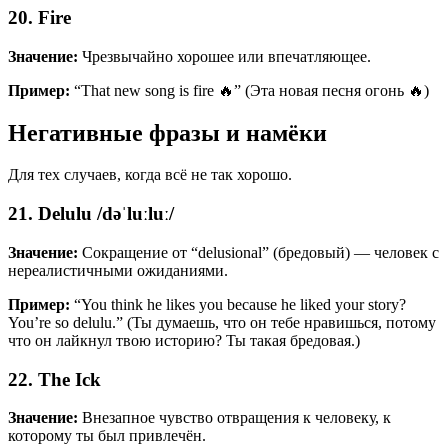
20. Fire
Значение:
Чрезвычайно хорошее или впечатляющее.
Пример:
“That new song is fire 🔥” (Эта новая песня огонь 🔥)
Негативные фразы и намёки
Для тех случаев, когда всё не так хорошо.
21. Delulu /dəˈluːluː/
Значение:
Сокращение от “delusional” (бредовый) — человек с
нереалистичными ожиданиями.
Пример:
“You think he likes you because he liked your story?
You’re so delulu.” (Ты думаешь, что он тебе нравишься, потому
что он лайкнул твою историю? Ты такая бредовая.)
22. The Ick
Значение:
Внезапное чувство отвращения к человеку, к
которому ты был привлечён.