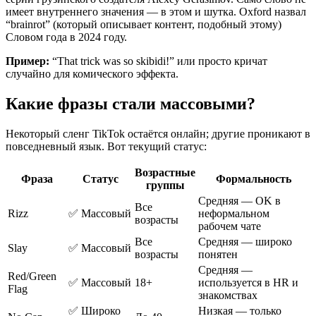
имеет внутреннего значения — в этом и шутка. Oxford назвал
“brainrot” (который описывает контент, подобный этому)
Словом года в 2024 году.
Пример:
“That trick was so skibidi!” или просто кричат
случайно для комического эффекта.
Какие фразы стали массовыми?
Некоторый сленг TikTok остаётся онлайн; другие проникают в
повседневный язык. Вот текущий статус:
Возрастные
Фраза
Статус
Формальность
группы
Средняя — OK в
Все
Rizz
✅ Массовый
неформальном
возрасты
рабочем чате
Все
Средняя — широко
Slay
✅ Массовый
возрасты
понятен
Средняя —
Red/Green
✅ Массовый
18+
используется в HR и
Flag
знакомствах
✅ Широко
Низкая — только