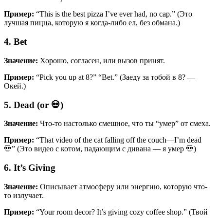
Пример:
“This is the best pizza I’ve ever had, no cap.” (Это
лучшая пицца, которую я когда-либо ел, без обмана.)
4. Bet
Значение:
Хорошо, согласен, или вызов принят.
Пример:
“Pick you up at 8?” “Bet.” (Заеду за тобой в 8? —
Окей.)
5. Dead (or 💀)
Значение:
Что-то настолько смешное, что ты “умер” от смеха.
Пример:
“That video of the cat falling off the couch—I’m dead
💀” (Это видео с котом, падающим с дивана — я умер 💀)
6. It’s Giving
Значение:
Описывает атмосферу или энергию, которую что-
то излучает.
Пример:
“Your room decor? It’s giving cozy coffee shop.” (Твой