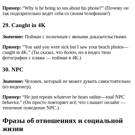
Пример:
“Why is he being so sus about his phone?” (Почему он
так подозрительно ведёт себя со своим телефоном?)
29. Caught in 4K
Значение:
Пойман с поличным с явными доказательствами.
Пример:
“You said you were sick but I saw your beach photos—
caught in 4K.” (Ты сказал, что болен, но я видел твои
фотографии с пляжа — пойман в 4K.)
30. NPC
Значение:
Человек, который не может думать самостоятельно
(из видеоигр).
Пример:
“He just repeats whatever he hears online—total NPC
behavior.” (Он просто повторяет всё, что слышит онлайн —
типичное поведение NPC.)
Фразы об отношениях и социальной
жизни