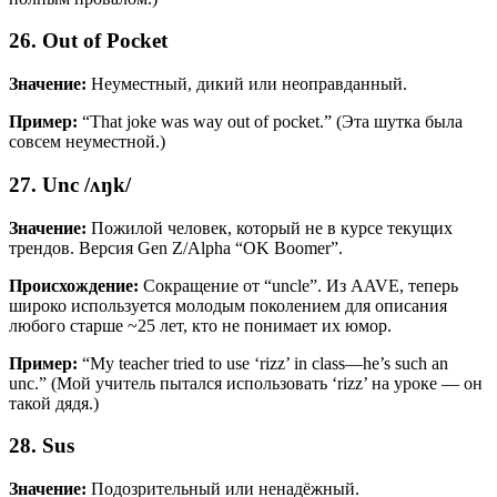
26. Out of Pocket
Значение:
Неуместный, дикий или неоправданный.
Пример:
“That joke was way out of pocket.” (Эта шутка была
совсем неуместной.)
27. Unc /ʌŋk/
Значение:
Пожилой человек, который не в курсе текущих
трендов. Версия Gen Z/Alpha “OK Boomer”.
Происхождение:
Сокращение от “uncle”. Из AAVE, теперь
широко используется молодым поколением для описания
любого старше ~25 лет, кто не понимает их юмор.
Пример:
“My teacher tried to use ‘rizz’ in class—he’s such an
unc.” (Мой учитель пытался использовать ‘rizz’ на уроке — он
такой дядя.)
28. Sus
Значение:
Подозрительный или ненадёжный.