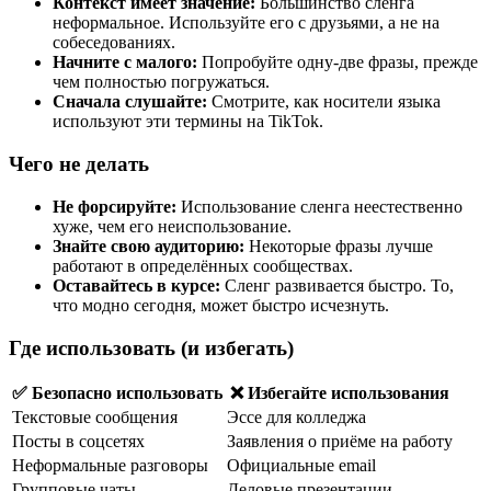
Контекст имеет значение:
Большинство сленга
неформальное. Используйте его с друзьями, а не на
собеседованиях.
Начните с малого:
Попробуйте одну-две фразы, прежде
чем полностью погружаться.
Сначала слушайте:
Смотрите, как носители языка
используют эти термины на TikTok.
Чего не делать
Не форсируйте:
Использование сленга неестественно
хуже, чем его неиспользование.
Знайте свою аудиторию:
Некоторые фразы лучше
работают в определённых сообществах.
Оставайтесь в курсе:
Сленг развивается быстро. То,
что модно сегодня, может быстро исчезнуть.
Где использовать (и избегать)
✅ Безопасно использовать
❌ Избегайте использования
Текстовые сообщения
Эссе для колледжа
Посты в соцсетях
Заявления о приёме на работу
Неформальные разговоры
Официальные email
Групповые чаты
Деловые презентации