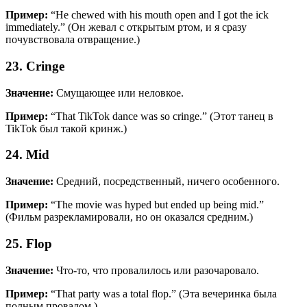
Пример:
“He chewed with his mouth open and I got the ick
immediately.” (Он жевал с открытым ртом, и я сразу
почувствовала отвращение.)
23. Cringe
Значение:
Смущающее или неловкое.
Пример:
“That TikTok dance was so cringe.” (Этот танец в
TikTok был такой кринж.)
24. Mid
Значение:
Средний, посредственный, ничего особенного.
Пример:
“The movie was hyped but ended up being mid.”
(Фильм разрекламировали, но он оказался средним.)
25. Flop
Значение:
Что-то, что провалилось или разочаровало.
Пример:
“That party was a total flop.” (Эта вечеринка была
полным провалом.)