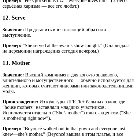
Пример:
“He’s got serious rizz—everyone loves him.” (У него
серьёзная харизма — все его любят.)
12. Serve
Значение:
Представить впечатляющий образ или
выступление.
Пример:
“She served at the awards show tonight.” (Она выдала
на церемонии награждения сегодня вечером.)
13. Mother
Значение:
Высший комплимент для кого-то знакового,
влиятельного и могущественного — обычно используется для
женщин, которых считают лидерами или законодательницами
моды.
Происхождение:
Из культуры ЛГБТК+ бальных залов, где
“house mothers” наставляли младших участников.
Используется отдельно (“She’s mother”) или с акцентом (“She
is mothering right now”).
Пример:
“Beyoncé walked out in that gown and everyone just
knew—she’s mother.” (Beyoncé вышла в этом платье, и все