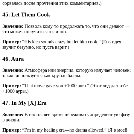
сорвалась после прочтения этих комментариев.)
45. Let Them Cook
Значение:
Позволь кому-то продолжать то, что они делают —
это может получиться отлично.
Пример:
“His idea sounds crazy but let him cook.” (Его идея
звучит безумно, но пусть варит.)
46. Aura
Значение:
Атмосфера или энергия, которую излучает человек;
также используется как крутые баллы.
Пример:
“That move gave you +1000 aura.” (Этот ход дал тебе
+1000 ауры.)
47. In My [X] Era
Значение:
В настоящее время переживать определённую фазу
в жизни.
Пример:
“I’m in my healing era—no drama allowed.” (Я в моей