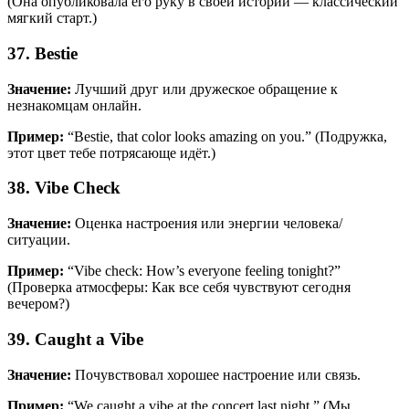
(Она опубликовала его руку в своей истории — классический
мягкий старт.)
37. Bestie
Значение:
Лучший друг или дружеское обращение к
незнакомцам онлайн.
Пример:
“Bestie, that color looks amazing on you.” (Подружка,
этот цвет тебе потрясающе идёт.)
38. Vibe Check
Значение:
Оценка настроения или энергии человека/
ситуации.
Пример:
“Vibe check: How’s everyone feeling tonight?”
(Проверка атмосферы: Как все себя чувствуют сегодня
вечером?)
39. Caught a Vibe
Значение:
Почувствовал хорошее настроение или связь.
Пример:
“We caught a vibe at the concert last night.” (Мы