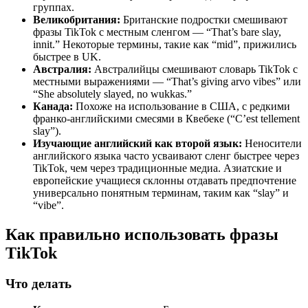
группах.
Великобритания:
Британские подростки смешивают
фразы TikTok с местным сленгом — “That’s bare slay,
innit.” Некоторые термины, такие как “mid”, прижились
быстрее в UK.
Австралия:
Австралийцы смешивают словарь TikTok с
местными выражениями — “That’s giving arvo vibes” или
“She absolutely slayed, no wukkas.”
Канада:
Похоже на использование в США, с редкими
франко-английскими смесями в Квебеке (“C’est tellement
slay”).
Изучающие английский как второй язык:
Неносители
английского языка часто усваивают сленг быстрее через
TikTok, чем через традиционные медиа. Азиатские и
европейские учащиеся склонны отдавать предпочтение
универсально понятным терминам, таким как “slay” и
“vibe”.
Как правильно использовать фразы
TikTok
Что делать