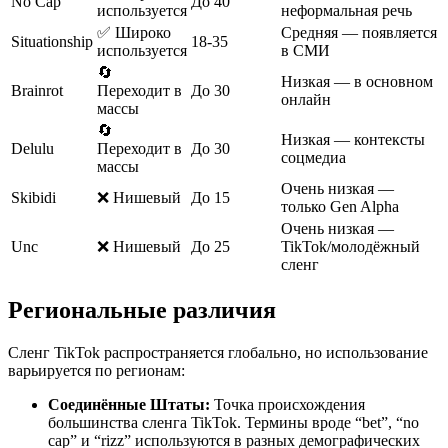
No Cap
До 40
используется
неформальная речь
✅ Широко
Средняя — появляется
Situationship
18-35
используется
в СМИ
🔄
Низкая — в основном
Brainrot
Переходит в
До 30
онлайн
массы
🔄
Низкая — контексты
Delulu
Переходит в
До 30
соцмедиа
массы
Очень низкая —
Skibidi
❌ Нишевый
До 15
только Gen Alpha
Очень низкая —
Unc
❌ Нишевый
До 25
TikTok/молодёжный
сленг
Региональные различия
Сленг TikTok распространяется глобально, но использование
варьируется по регионам:
Соединённые Штаты:
Точка происхождения
большинства сленга TikTok. Термины вроде “bet”, “no
cap” и “rizz” используются в разных демографических