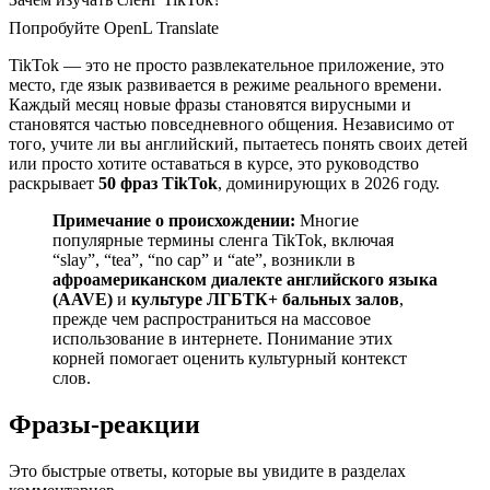
Попробуйте OpenL Translate
TikTok — это не просто развлекательное приложение, это
место, где язык развивается в режиме реального времени.
Каждый месяц новые фразы становятся вирусными и
становятся частью повседневного общения. Независимо от
того, учите ли вы английский, пытаетесь понять своих детей
или просто хотите оставаться в курсе, это руководство
раскрывает
50 фраз TikTok
, доминирующих в 2026 году.
Примечание о происхождении:
Многие
популярные термины сленга TikTok, включая
“slay”, “tea”, “no cap” и “ate”, возникли в
афроамериканском диалекте английского языка
(AAVE)
и
культуре ЛГБТК+ бальных залов
,
прежде чем распространиться на массовое
использование в интернете. Понимание этих
корней помогает оценить культурный контекст
слов.
Фразы-реакции
Это быстрые ответы, которые вы увидите в разделах