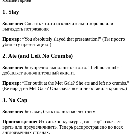
комментариев.
1. Slay
Значение:
Сделать что-то исключительно хорошо или
выглядеть потрясающе.
Пример:
“You absolutely slayed that presentation!” (Ты просто
убил эту презентацию!)
2. Ate (and Left No Crumbs)
Значение:
Безупречно выполнить что-то. “Left no crumbs”
добавляет дополнительный акцент.
Пример:
“Her outfit at the Met Gala? She ate and left no crumbs.”
(Её наряд на Met Gala? Она съела всё и не оставила крошек.)
3. No Cap
Значение:
Без лжи; быть полностью честным.
Происхождение:
Из хип-хоп культуры, где “cap” означает
врать или преувеличивать. Теперь распространено во всех
англоязычных странах.