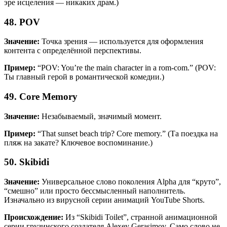
эре исцеления — никаких драм.)
48. POV
Значение:
Точка зрения — используется для оформления
контента с определённой перспективы.
Пример:
“POV: You’re the main character in a rom-com.” (POV:
Ты главный герой в романтической комедии.)
49. Core Memory
Значение:
Незабываемый, значимый момент.
Пример:
“That sunset beach trip? Core memory.” (Та поездка на
пляж на закате? Ключевое воспоминание.)
50. Skibidi
Значение:
Универсальное слово поколения Alpha для “круто”,
“смешно” или просто бессмысленный наполнитель.
Изначально из вирусной серии анимаций YouTube Shorts.
Происхождение:
Из “Skibidi Toilet”, странной анимационной
серии грузинского создателя Alexey Gerasimov. Само слово не