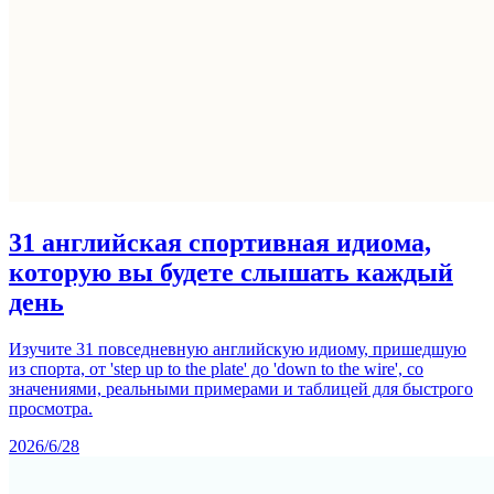
31 английская спортивная идиома,
которую вы будете слышать каждый
день
Изучите 31 повседневную английскую идиому, пришедшую
из спорта, от 'step up to the plate' до 'down to the wire', со
значениями, реальными примерами и таблицей для быстрого
просмотра.
2026/6/28