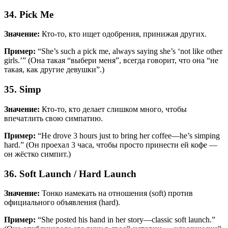
34. Pick Me
Значение:
Кто-то, кто ищет одобрения, принижая других.
Пример:
“She’s such a pick me, always saying she’s ‘not like other
girls.’” (Она такая “выбери меня”, всегда говорит, что она “не
такая, как другие девушки”.)
35. Simp
Значение:
Кто-то, кто делает слишком много, чтобы
впечатлить свою симпатию.
Пример:
“He drove 3 hours just to bring her coffee—he’s simping
hard.” (Он проехал 3 часа, чтобы просто принести ей кофе —
он жёстко симпит.)
36. Soft Launch / Hard Launch
Значение:
Тонко намекать на отношения (soft) против
официального объявления (hard).
Пример:
“She posted his hand in her story—classic soft launch.”