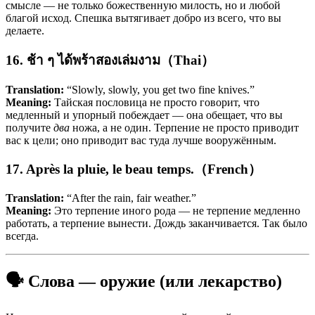
смысле — не только божественную милость, но и любой
благой исход. Спешка вытягивает добро из всего, что вы
делаете.
16. ช้า ๆ ได้พร้าสองเล่มงาม（Thai）
Translation:
“Slowly, slowly, you get two fine knives.”
Meaning:
Тайская пословица не просто говорит, что
медленный и упорный побеждает — она обещает, что вы
получите
два
ножа, а не один. Терпение не просто приводит
вас к цели; оно приводит вас туда лучше вооружённым.
17. Après la pluie, le beau temps.（French）
Translation:
“After the rain, fair weather.”
Meaning:
Это терпение иного рода — не терпение медленно
работать, а терпение вынести. Дождь заканчивается. Так было
всегда.
🗣️ Слова — оружие (или лекарство)