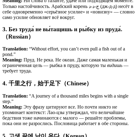
Meaning:
Ни слова о таланте, удаче или подходящем моменте.
Только настойчивость. Арабский корень ج-د-د (дж-д-д) несёт в
себе одновременно «серьёзное усилие» и «новизну» — словно
само усилие обновляет всё вокруг.
3. Без труда́ не вы́тащишь и ры́бку из пруда́.
（Russian）
Translation:
“Without effort, you can’t even pull a fish out of a
pond.”
Meaning:
Пруд. Не река. Не океан. Даже самая маленькая и
ограниченная цель — рыбка в пруду, которую ты
видишь
—
требует труда.
4. 千里之行，始于足下（Chinese）
Translation:
“A journey of a thousand miles begins with a single
step.”
Meaning:
Эту фразу цитируют все. Но почти никто не
упоминает контекст: Лао-цзы утверждал, что величайшие
бедствия тоже начинаются с малого — решайте проблемы,
пока они не разрослись. Пословица работает в обе стороны.
5. 고생 끝에 낙이 온다（Korean）