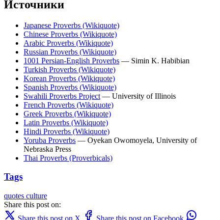
Источники
Japanese Proverbs (Wikiquote)
Chinese Proverbs (Wikiquote)
Arabic Proverbs (Wikiquote)
Russian Proverbs (Wikiquote)
1001 Persian-English Proverbs
— Simin K. Habibian
Turkish Proverbs (Wikiquote)
Korean Proverbs (Wikiquote)
Spanish Proverbs (Wikiquote)
Swahili Proverbs Project
— University of Illinois
French Proverbs (Wikiquote)
Greek Proverbs (Wikiquote)
Latin Proverbs (Wikiquote)
Hindi Proverbs (Wikiquote)
Yoruba Proverbs
— Oyekan Owomoyela, University of
Nebraska Press
Thai Proverbs (Proverbicals)
Tags
quotes
culture
Share this post on:
Share this post on X
Share this post on Facebook