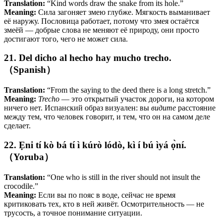
Translation:
“Kind words draw the snake from its hole.”
Meaning:
Сила загоняет змею глубже. Мягкость выманивает
её наружу. Пословица работает, потому что змея остаётся
змеёй — добрые слова не меняют её природу, они просто
достигают того, чего не может сила.
21. Del dicho al hecho hay mucho trecho.
（Spanish）
Translation:
“From the saying to the deed there is a long stretch.”
Meaning:
Trecho
— это открытый участок дороги, на котором
ничего нет. Испанский образ визуален: вы
видите
расстояние
между тем, что человек говорит, и тем, что он на самом деле
сделает.
22. Ẹni tí kò bá tí ì kúrò lódò, kì í bú ìyá ọ̀ní.
（Yoruba）
Translation:
“One who is still in the river should not insult the
crocodile.”
Meaning:
Если вы по пояс в воде, сейчас не время
критиковать тех, кто в ней живёт. Осмотрительность — не
трусость, а точное понимание ситуации.