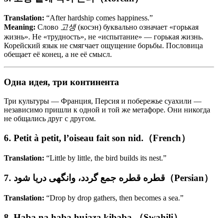
Translation:
“After hardship comes happiness.”
Meaning:
Слово
고생
(косэн) буквально означает «горькая
жизнь». Не «трудность», не «испытание» — горькая жизнь.
Корейский язык не смягчает ощущение борьбы. Пословица
обещает её конец, а не её смысл.
Одна идея, три континента
Три культуры — Франция, Персия и побережье суахили —
независимо пришли к одной и той же метафоре. Они никогда
не общались друг с другом.
6. Petit à petit, l’oiseau fait son nid.（French）
Translation:
“Little by little, the bird builds its nest.”
7. قطره قطره جمع گردد، وانگهی دریا شود（Persian）
Translation:
“Drop by drop gathers, then becomes a sea.”
8. Haba na haba hujaza kibaba.（Swahili）