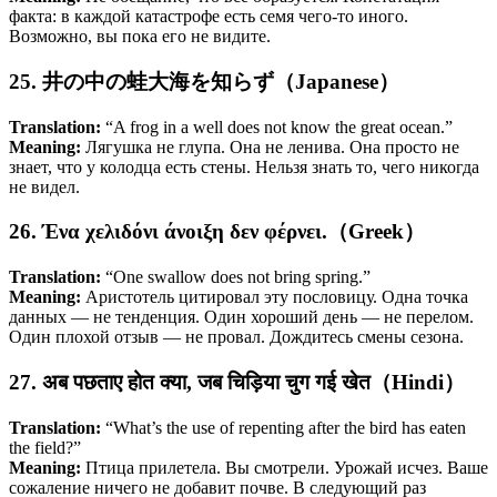
факта: в каждой катастрофе есть семя чего-то иного.
Возможно, вы пока его не видите.
25. 井の中の蛙大海を知らず（Japanese）
Translation:
“A frog in a well does not know the great ocean.”
Meaning:
Лягушка не глупа. Она не ленива. Она просто не
знает, что у колодца есть стены. Нельзя знать то, чего никогда
не видел.
26. Ένα χελιδόνι άνοιξη δεν φέρνει.（Greek）
Translation:
“One swallow does not bring spring.”
Meaning:
Аристотель цитировал эту пословицу. Одна точка
данных — не тенденция. Один хороший день — не перелом.
Один плохой отзыв — не провал. Дождитесь смены сезона.
27. अब पछताए होत क्या, जब चिड़िया चुग गई खेत（Hindi）
Translation:
“What’s the use of repenting after the bird has eaten
the field?”
Meaning:
Птица прилетела. Вы смотрели. Урожай исчез. Ваше
сожаление ничего не добавит почве. В следующий раз