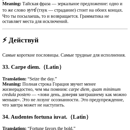
Meaning:
Тайская фраза — зеркальное предложение: одно и
то же слово
ทุกข์
(тхук — страдание) стоит на обоих концах.
Что ты посылаешь, то и возвращается. Грамматика не
оставляет места для исключений.
⚡ Действуй
Самые короткие пословицы. Самые трудные для исполнения.
33. Carpe diem.（Latin）
Translation:
“Seize the day.”
Meaning:
Полная строка Горация звучит менее
жизнерадостно, чем мы помним:
carpe diem, quam minimum
credula postero
— «лови день, доверяя завтрашнему как можно
меньше». Это не лозунг осознанности. Это предупреждение,
что завтра может не наступить.
34. Audentes fortuna iuvat.（Latin）
Translation:
“Fortune favors the bold.”