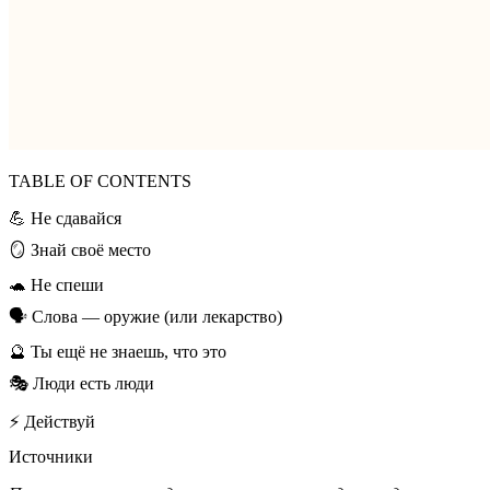
TABLE OF CONTENTS
💪 Не сдавайся
🪞 Знай своё место
🐢 Не спеши
🗣️ Слова — оружие (или лекарство)
🔮 Ты ещё не знаешь, что это
🎭 Люди есть люди
⚡ Действуй
Источники