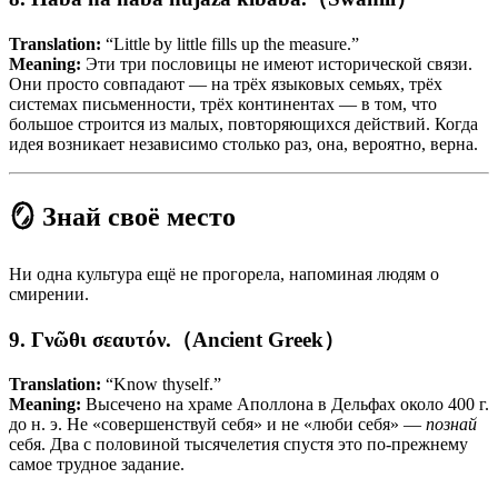
Translation:
“Little by little fills up the measure.”
Meaning:
Эти три пословицы не имеют исторической связи.
Они просто совпадают — на трёх языковых семьях, трёх
системах письменности, трёх континентах — в том, что
большое строится из малых, повторяющихся действий. Когда
идея возникает независимо столько раз, она, вероятно, верна.
🪞 Знай своё место
Ни одна культура ещё не прогорела, напоминая людям о
смирении.
9. Γνῶθι σεαυτόν.（Ancient Greek）
Translation:
“Know thyself.”
Meaning:
Высечено на храме Аполлона в Дельфах около 400 г.
до н. э. Не «совершенствуй себя» и не «люби себя» —
познай
себя. Два с половиной тысячелетия спустя это по-прежнему
самое трудное задание.