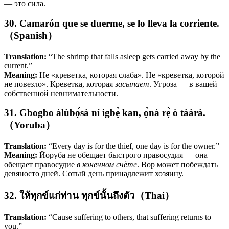
— это сила.
30. Camarón que se duerme, se lo lleva la corriente.
（Spanish）
Translation:
“The shrimp that falls asleep gets carried away by the
current.”
Meaning:
Не «креветка, которая слаба». Не «креветка, которой
не повезло». Креветка, которая
засыпает
. Угроза — в вашей
собственной невнимательности.
31. Gbogbo àlùbọ́sà ní ìgbẹ̀ kan, ọ̀nà rẹ̀ ò tààrà.
（Yoruba）
Translation:
“Every day is for the thief, one day is for the owner.”
Meaning:
Йоруба не обещает быстрого правосудия — она
обещает правосудие
в конечном счёте
. Вор может побеждать
девяносто дней. Сотый день принадлежит хозяину.
32. ให้ทุกข์แก่ท่าน ทุกข์นั้นถึงตัว（Thai）
Translation:
“Cause suffering to others, that suffering returns to
you.”