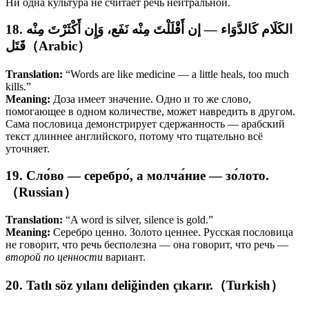
Ни одна культура не считает речь нейтральной.
18. الكَلَام كَالدَّوَاء — إن أَقْلَلْتَ مِنْه نَفَع، وَإِن أَكْثَرْتَ مِنْه
قَتَل（Arabic）
Translation:
“Words are like medicine — a little heals, too much
kills.”
Meaning:
Доза имеет значение. Одно и то же слово,
помогающее в одном количестве, может навредить в другом.
Сама пословица демонстрирует сдержанность — арабский
текст длиннее английского, потому что тщательно всё
уточняет.
19. Сло́во — серебро́, а молча́ние — зо́лото.
（Russian）
Translation:
“A word is silver, silence is gold.”
Meaning:
Серебро ценно. Золото ценнее. Русская пословица
не говорит, что речь бесполезна — она говорит, что речь —
второй по ценности
вариант.
20. Tatlı söz yılanı deliğinden çıkarır.（Turkish）