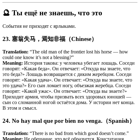
🔮 Ты ещё не знаешь, что это
События не приходят с ярлыками.
23. 塞翁失马，焉知非福（Chinese）
Translation:
“The old man of the frontier lost his horse — how
could one know it’s not a blessing?”
Meaning:
История такова: у человека убегает лошадь. Соседи
говорят: «Какая беда». Он отвечает: «Откуда вы знаете, что
это беда?» Лошадь возвращается с диким жеребцом. Соседи
говорят: «Какая удача». Он отвечает: «Откуда вы знаете, что
это удача?» Его сын ломает ногу, объезжая жеребца. Соседи
говорят: «Какой ужас». Он отвечает: «Откуда вы знаете?»
Приходит армия, чтобы призвать всех здоровых юношей —
сын со сломанной ногой остаётся дома. У истории нет конца.
В этом и смысл.
24. No hay mal que por bien no venga.（Spanish）
Translation:
“There is no bad from which good doesn’t come.”
Meaning:
Не обещание, что всё образуется. Констатация