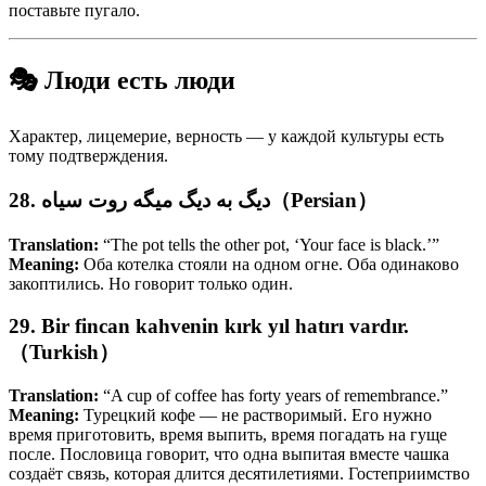
поставьте пугало.
🎭 Люди есть люди
Характер, лицемерие, верность — у каждой культуры есть
тому подтверждения.
28. دیگ به دیگ میگه روت سیاه（Persian）
Translation:
“The pot tells the other pot, ‘Your face is black.’”
Meaning:
Оба котелка стояли на одном огне. Оба одинаково
закоптились. Но говорит только один.
29. Bir fincan kahvenin kırk yıl hatırı vardır.
（Turkish）
Translation:
“A cup of coffee has forty years of remembrance.”
Meaning:
Турецкий кофе — не растворимый. Его нужно
время приготовить, время выпить, время погадать на гуще
после. Пословица говорит, что одна выпитая вместе чашка
создаёт связь, которая длится десятилетиями. Гостеприимство