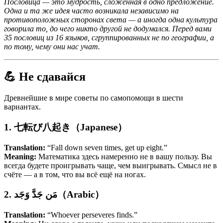
Пословица — это мудрость, сложенная в одно предложение.
Одна и та же идея часто возникала независимо на
противоположных сторонах света — а иногда одна культура
говорила то, до чего никто другой не додумался. Перед вами
35 пословиц из 16 языков, сгруппированных не по географии, а
по тому, чему они нас учат.
💪 Не сдавайся
Древнейшие в мире советы по самопомощи в шести
вариантах.
1. 七転び八起き（Japanese）
Translation:
“Fall down seven times, get up eight.”
Meaning:
Математика здесь намеренно не в вашу пользу. Вы
всегда будете проигрывать чаще, чем выигрывать. Смысл не в
счёте — а в том, что вы всё ещё на ногах.
2. مَن جَدَّ وَجَد（Arabic）
Translation:
“Whoever perseveres finds.”