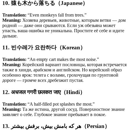
10. 猿も木から落ちる（Japanese）
Translation:
“Even monkeys fall from trees.”
Meaning:
Хозяева деревьев, животные, которым ветви — дом
родной — даже они срываются. Если уж обезьяна может
упасть, ваша ошибка не уникальна. Простите её себе и идите
дальше.
11. 빈수레가 요란하다（Korean）
Translation:
“An empty cart makes the most noise.”
Meaning:
Корейский вариант пословицы, которая встречается
также в хинди, арабском и английском. Но корейский образ
особенно ярок: телега с волами, грохочущая по грунтовой
дороге — громче всех дребезжит пустая.
12. अधजल गगरी छलकत जाए（Hindi）
Translation:
“A half-filled pot splashes the most.”
Meaning:
Та же истина, другой сосуд. Поверхностное знание
заявляет о себе. Глубокое знание пребывает в покое.
13. هر که بامش بیش، برفش بیشتر（Persian）