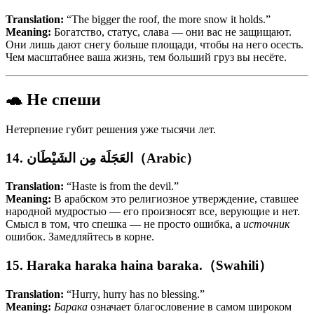
Translation:
“The bigger the roof, the more snow it holds.”
Meaning:
Богатство, статус, слава — они вас не защищают.
Они лишь дают снегу больше площади, чтобы на него осесть.
Чем масштабнее ваша жизнь, тем больший груз вы несёте.
🐢 Не спеши
Нетерпение губит решения уже тысячи лет.
14. العَجَلَة مِن الشَيْطَان（Arabic）
Translation:
“Haste is from the devil.”
Meaning:
В арабском это религиозное утверждение, ставшее
народной мудростью — его произносят все, верующие и нет.
Смысл в том, что спешка — не просто ошибка, а
источник
ошибок. Замедляйтесь в корне.
15. Haraka haraka haina baraka.（Swahili）
Translation:
“Hurry, hurry has no blessing.”
Meaning:
Барака
означает благословение в самом широком