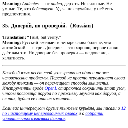
Meaning:
Audentes
— от
audeo
, дерзать. Не сильные. Не
умные. Те, кто
действует
. Удача не случайна; у неё есть
предпочтения.
35. Доверя́й, но проверя́й.（Russian）
Translation:
“Trust, but verify.”
Meaning:
Русский вмещает в четыре слова больше, чем
английский — в три. Доверие — это хорошо, первое слово
даёт вам это. Но доверие без проверки — не доверие, а
халатность.
Каждый язык несёт свой угол зрения на одни и те же
человеческие проблемы. Перевод не просто перемещает слова
между языками — он перемещает способы мышления.
Инструменты вроде
OpenL
стараются сохранить этот угол,
чтобы пословица йоруба по-прежнему звучала как йоруба, а
не так, будто её написал комитет.
Если вас интересуют другие языковые курьёзы, мы писали о
12
по-настоящему непереводимых словах
и о
собрании
удивительных языковых фактов
.