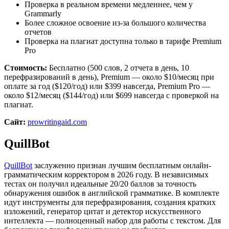
Проверка в реальном времени медленнее, чем у
Grammarly
Более сложное освоение из-за большого количества
отчетов
Проверка на плагиат доступна только в тарифе Premium
Pro
Стоимость:
Бесплатно (500 слов, 2 отчета в день, 10
перефразирований в день), Premium — около $10/месяц при
оплате за год ($120/год) или $399 навсегда, Premium Pro —
около $12/месяц ($144/год) или $699 навсегда с проверкой на
плагиат.
Сайт:
prowritingaid.com
QuillBot
QuillBot
заслуженно признан лучшим бесплатным онлайн-
грамматическим корректором в 2026 году. В независимых
тестах он получил идеальные 20/20 баллов за точность
обнаружения ошибок в английской грамматике. В комплекте
идут инструменты для перефразирования, создания кратких
изложений, генератор цитат и детектор искусственного
интеллекта — полноценный набор для работы с текстом. Для