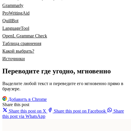
Grammarly
ProWritingAid
QuillBot
LanguageTool
OpenL Grammar Check
Таблица сравнения
Какой выбрать?
Источники
Переводите где угодно, мгновенно
Выделите любой текст и переведите его мгновенно прямо в
браузере.
Добавить в Chrome
Share this post
Share this post on X
Share this post on Facebook
Share
this post via WhatsApp