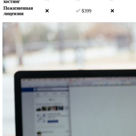
хостинг
Пожизненная
❌
✅ $399
❌
лицензия