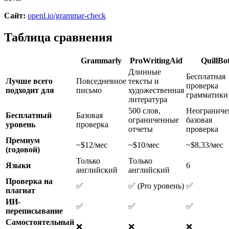
Сайт:
openl.io/grammar-check
Таблица сравнения
Grammarly
ProWritingAid
QuillBo
Длинные
Бесплатная
Лучше всего
Повседневное
тексты и
проверка
подходит для
письмо
художественная
грамматики
литература
500 слов,
Неограниче
Бесплатный
Базовая
ограниченные
базовая
уровень
проверка
отчеты
проверка
Премиум
~$12/мес
~$10/мес
~$8,33/мес
(годовой)
Только
Только
Языки
6
английский
английский
Проверка на
✅
✅ (Pro уровень)
✅
плагиат
ИИ-
✅
✅
✅
переписывание
Самостоятельный
❌
❌
❌