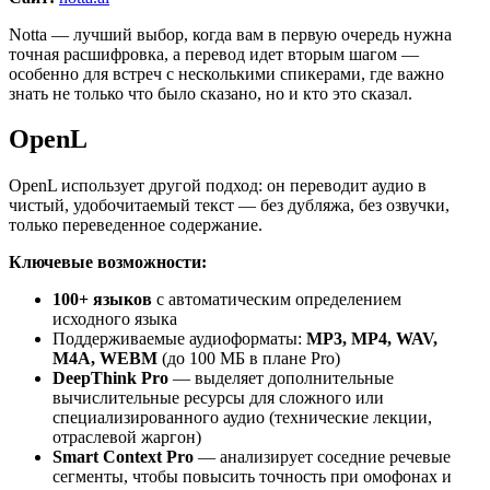
Notta — лучший выбор, когда вам в первую очередь нужна
точная расшифровка, а перевод идет вторым шагом —
особенно для встреч с несколькими спикерами, где важно
знать не только что было сказано, но и кто это сказал.
OpenL
OpenL использует другой подход: он переводит аудио в
чистый, удобочитаемый текст — без дубляжа, без озвучки,
только переведенное содержание.
Ключевые возможности:
100+ языков
с автоматическим определением
исходного языка
Поддерживаемые аудиоформаты:
MP3, MP4, WAV,
M4A, WEBM
(до 100 МБ в плане Pro)
DeepThink Pro
— выделяет дополнительные
вычислительные ресурсы для сложного или
специализированного аудио (технические лекции,
отраслевой жаргон)
Smart Context Pro
— анализирует соседние речевые
сегменты, чтобы повысить точность при омофонах и