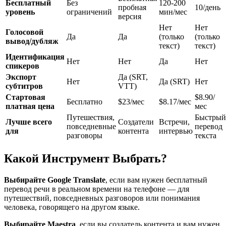
Бесплатный
Без
120-200
пробная
10/день
уровень
ограничений
мин/мес
версия
Нет
Нет
Голосовой
Да
Да
(только
(только
вывод/дубляж
текст)
текст)
Идентификация
Нет
Нет
Да
Нет
спикеров
Экспорт
Да (SRT,
Нет
Да (SRT)
Нет
субтитров
VTT)
Стартовая
$8.90/
Бесплатно
$23/мес
$8.17/мес
платная цена
мес
Путешествия,
Быстрый
Лучше всего
Создатели
Встречи,
повседневные
перевод
для
контента
интервью
разговоры
текста
Какой Инструмент Выбрать?
Выбирайте Google Translate
, если вам нужен бесплатный
перевод речи в реальном времени на телефоне — для
путешествий, повседневных разговоров или понимания
человека, говорящего на другом языке.
Выбирайте Maestra
, если вы создатель контента и вам нужен