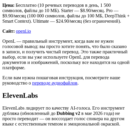
Цена:
Бесплатно (10 речевых переводов в день, 1 500
символов, файлы до 10 МБ). Starter — $8.90/месяц. Pro —
$9.90/месяц (100 000 символов, файлы до 100 МБ, DeepThink +
Smart Context). Ultimate — $24.90/месяц (без ограничений).
Сайт:
openl.io
OpenL — правильный инструмент, когда вам не нужен
голосовой вывод: вы просто хотите понять, что было сказано
в записи, и получить чистый перевод. Это также практичный
выбор, если вы уже используете OpenL для перевода
документов и изображений, поскольку все находится на одной
платформе.
Если вам нужна пошаговая инструкция, посмотрите наше
руководство о
переводе аудиофайлов
.
ElevenLabs
ElevenLabs лидирует по качеству AI-голоса. Его инструмент
дубляжа (обновленный до
Dubbing v2
в мае 2026 года) не
просто переводит — он воссоздает голос спикера на другом
языке с естественным темпом и эмоциональной окраской.