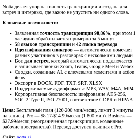
Notta делает упор на точность транскрипции и создана для
встреч и интервью, где важно не упустить ни одного слова.
Ключевые возможности:
Заявленная
точность транскрипции 98,86%
, при этом 1
час аудио обрабатывается примерно за 5 минут
58 языков транскрипции
и
42 языка перевода
Идентификация спикеров
— автоматически помечает
разных участников в разговорах с несколькими людьми
Бот для встреч
, который автоматически подключается
и записывает звонки Zoom, Teams, Google Meet и Webex
Сводки, созданные AI, с ключевыми моментами и action
items
Экспорт в DOCX, PDF, TXT, SRT, XLSX
Поддерживаемые аудиоформаты: MP3, WAV, M4A, MP4
Корпоративная безопасность: шифрование AES-256,
SOC 2 Type II, ISO 27001, соответствие GDPR и HIPAA
Цена:
Бесплатный план (120-200 мин/месяц, лимит 3 минуты
на запись). Pro — $8.17-$14.99/месяц (1 800 мин). Business —
$27.99/месяц (неограниченная транскрипция, командные
рабочие пространства). Перевод доступен начиная с Pro.
Сайт:
notta.ai