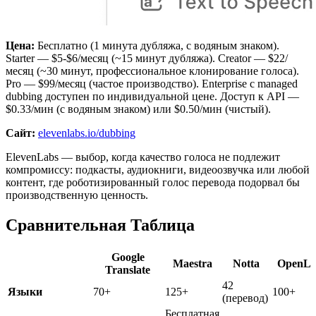
Цена:
Бесплатно (1 минута дубляжа, с водяным знаком).
Starter — $5-$6/месяц (~15 минут дубляжа). Creator — $22/
месяц (~30 минут, профессиональное клонирование голоса).
Pro — $99/месяц (частое производство). Enterprise с managed
dubbing доступен по индивидуальной цене. Доступ к API —
$0.33/мин (с водяным знаком) или $0.50/мин (чистый).
Сайт:
elevenlabs.io/dubbing
ElevenLabs — выбор, когда качество голоса не подлежит
компромиссу: подкасты, аудиокниги, видеоозвучка или любой
контент, где роботизированный голос перевода подорвал бы
производственную ценность.
Сравнительная Таблица
Google
Maestra
Notta
OpenL
Translate
42
Языки
70+
125+
100+
(перевод)
Бесплатная