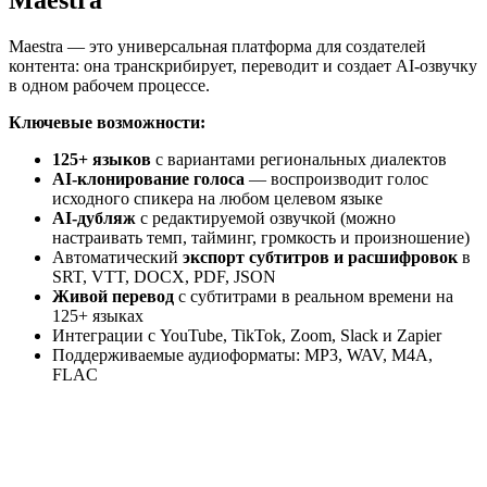
Maestra — это универсальная платформа для создателей
контента: она транскрибирует, переводит и создает AI-озвучку
в одном рабочем процессе.
Ключевые возможности:
125+ языков
с вариантами региональных диалектов
AI-клонирование голоса
— воспроизводит голос
исходного спикера на любом целевом языке
AI-дубляж
с редактируемой озвучкой (можно
настраивать темп, тайминг, громкость и произношение)
Автоматический
экспорт субтитров и расшифровок
в
SRT, VTT, DOCX, PDF, JSON
Живой перевод
с субтитрами в реальном времени на
125+ языках
Интеграции с YouTube, TikTok, Zoom, Slack и Zapier
Поддерживаемые аудиоформаты: MP3, WAV, M4A,
FLAC