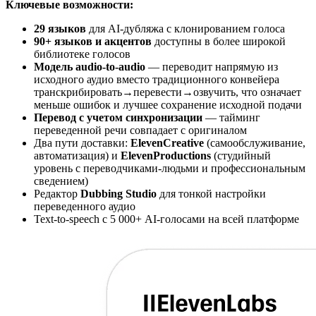
Ключевые возможности:
29 языков
для AI-дубляжа с клонированием голоса
90+ языков и акцентов
доступны в более широкой
библиотеке голосов
Модель audio-to-audio
— переводит напрямую из
исходного аудио вместо традиционного конвейера
транскрибировать→перевести→озвучить, что означает
меньше ошибок и лучшее сохранение исходной подачи
Перевод с учетом синхронизации
— тайминг
переведенной речи совпадает с оригиналом
Два пути доставки:
ElevenCreative
(самообслуживание,
автоматизация) и
ElevenProductions
(студийный
уровень с переводчиками-людьми и профессиональным
сведением)
Редактор
Dubbing Studio
для тонкой настройки
переведенного аудио
Text-to-speech с 5 000+ AI-голосами на всей платформе