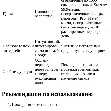
ограничение до 1500
символов каждый.
Starter
:
$9.9/месяц,
Полностью
Цены
неограниченные быстрые
бесплатно
переводы.
Pro
: $19.9/
месяц, неограниченные
быстрые переводы, 30
расширенных переводов в
день.
Интуитивный,
Пользовательский
интегрирован
Чистый, с некоторыми
интерфейс
с экосистемой
продвинутыми функциями
Google
Офлайн-
перевод,
Помощь в написании,
перевод через
проверка грамматики,
Особые функции
камеру,
генерация резюме и
рукописный
изучение языков
ввод
Рекомендации по использованию
Повседневное использование: