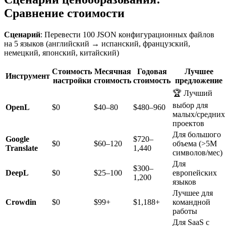
Сравнение стоимости
Сценарий
: Перевести 100 JSON конфигурационных файлов
на 5 языков (английский → испанский, французский,
немецкий, японский, китайский)
Стоимость
Месячная
Годовая
Лучшее
Инструмент
настройки
стоимость
стоимость
предложение
🏆 Лучший
выбор для
OpenL
$0
$40–80
$480–960
малых/средних
проектов
Для большого
Google
$720–
$0
$60–120
объема (>5M
Translate
1,440
символов/мес)
Для
$300–
DeepL
$0
$25–100
европейских
1,200
языков
Лучшее для
Crowdin
$0
$99+
$1,188+
командной
работы
Для SaaS с