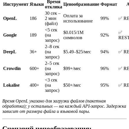
Время
Инструмент
Языки
Ценообразование
Формат
A
отклика
30 сек –
Оплата за
OpenL
186
2 мин
99%
✅ R
использование
(файл)
<5 сек
$0.015/1M
✅
Google
189
(на
92%
символов
REST
запрос)
2–8 сек
DeepL
36+
(на
$5.49–$25/мес
94%
✅ R
запрос)
2–5 сек
Crowdin
600+
(на
$99+/мес
96%
✅ R
запрос)
<3 сек
Lokalise
400+
(на
$50+/мес
95%
✅ R
запрос)
Время OpenL указано для загрузки файлов (пакетная
обработка); у остальных — на каждый API-запрос. Задержка
зависит от размера файла и языковой пары.
Сценарий ценообразования: