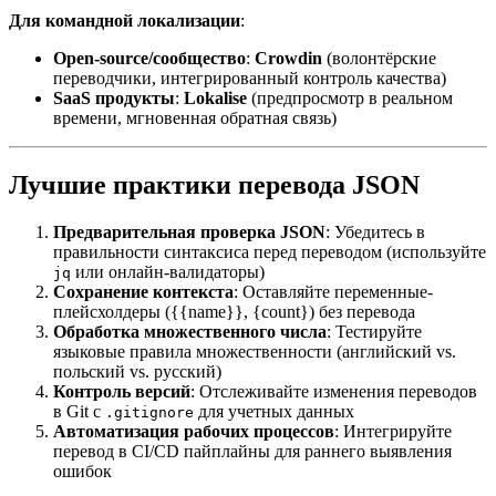
Для командной локализации
:
Open-source/сообщество
:
Crowdin
(волонтёрские
переводчики, интегрированный контроль качества)
SaaS продукты
:
Lokalise
(предпросмотр в реальном
времени, мгновенная обратная связь)
Лучшие практики перевода JSON
Предварительная проверка JSON
: Убедитесь в
правильности синтаксиса перед переводом (используйте
или онлайн-валидаторы)
jq
Сохранение контекста
: Оставляйте переменные-
плейсхолдеры ({{name}}, {count}) без перевода
Обработка множественного числа
: Тестируйте
языковые правила множественности (английский vs.
польский vs. русский)
Контроль версий
: Отслеживайте изменения переводов
в Git с
для учетных данных
.gitignore
Автоматизация рабочих процессов
: Интегрируйте
перевод в CI/CD пайплайны для раннего выявления
ошибок