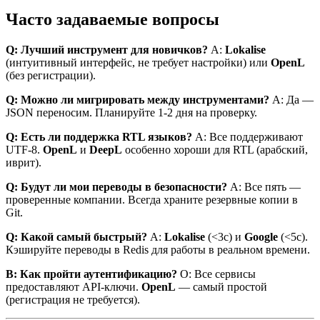
Часто задаваемые вопросы
Q: Лучший инструмент для новичков?
A:
Lokalise
(интуитивный интерфейс, не требует настройки) или
OpenL
(без регистрации).
Q: Можно ли мигрировать между инструментами?
A: Да —
JSON переносим. Планируйте 1-2 дня на проверку.
Q: Есть ли поддержка RTL языков?
A: Все поддерживают
UTF-8.
OpenL
и
DeepL
особенно хороши для RTL (арабский,
иврит).
Q: Будут ли мои переводы в безопасности?
A: Все пять —
проверенные компании. Всегда храните резервные копии в
Git.
Q: Какой самый быстрый?
A:
Lokalise
(<3с) и
Google
(<5с).
Кэшируйте переводы в Redis для работы в реальном времени.
В: Как пройти аутентификацию?
О: Все сервисы
предоставляют API-ключи.
OpenL
— самый простой
(регистрация не требуется).