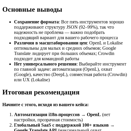
Основные выводы
Сохранение формата
: Все пять инструментов хорошо
поддерживают структуру JSON (92–99%), так что
надежность не проблема — важно подобрать
подходящий вариант для вашего рабочего процесса
Различия в масштабировании цен
: OpenL и Lokalise
оптимальны для малых и средних объемов; Google
Translate лидирует при больших объемах; Crowdin
подходит для командной работы
Нет универсального решения
: Выбирайте инструмент
по главной задаче: автоматизация (OpenL), охват
(Google), качество (DeepL), совместная работа (Crowdin)
или UX (Lokalise)
Итоговая рекомендация
Начните с этого, исходя из вашего кейса:
Автоматизация i18n-процессов
→
OpenL
(нет
настройки, прозрачная стоимость)
Глобальный SaaS с поддержкой 100+ языков
→
Google Translate API
(максимальный охват,