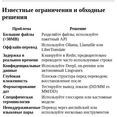
Известные ограничения и обходные
решения
Проблема
Решение
Большие файлы
Разделяйте файлы; используйте
(>30MB)
пакетный API
Используйте Ollama, Llamafile или
Оффлайн-перевод
LibreTranslate
Задержка в
Кэшируйте в Redis; предварительно
реальном времени
переводите часто используемые строки
Конфиденциальные
Используйте DeepL on-premise или
данные
автономный Lingvanex
Глубокая
Плоская структура перед переводом;
вложенность
восстановление после
Форматирование
Тестируйте вывод локали (DD/MM vs
дат
MM/DD)
Специфическая
Используйте глоссарии или кастомные
терминология
модели
Неподдерживаемые
Перевод через английский или
языковые пары
используйте несколько инструментов