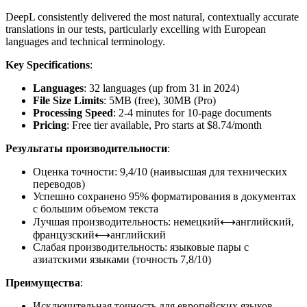
DeepL consistently delivered the most natural, contextually accurate
translations in our tests, particularly excelling with European
languages and technical terminology.
Key Specifications
:
Languages
: 32 languages (up from 31 in 2024)
File Size Limits
: 5MB (free), 30MB (Pro)
Processing Speed
: 2-4 minutes for 10-page documents
Pricing
: Free tier available, Pro starts at $8.74/month
Результаты производительности
:
Оценка точности: 9,4/10 (наивысшая для технических
переводов)
Успешно сохранено 95% форматирования в документах
с большим объемом текста
Лучшая производительность: немецкий⟷английский,
французский⟷английский
Слабая производительность: языковые пары с
азиатскими языками (точность 7,8/10)
Преимущества
:
Исключительная точность для европейских языков