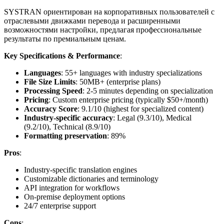
SYSTRAN ориентирован на корпоративных пользователей с
отраслевыми движками перевода и расширенными
возможностями настройки, предлагая профессиональные
результаты по премиальным ценам.
Key Specifications & Performance
:
Languages
: 55+ languages with industry specializations
File Size Limits
: 50MB+ (enterprise plans)
Processing Speed
: 2-5 minutes depending on specialization
Pricing
: Custom enterprise pricing (typically $50+/month)
Accuracy Score
: 9.1/10 (highest for specialized content)
Industry-specific accuracy
: Legal (9.3/10), Medical
(9.2/10), Technical (8.9/10)
Formatting preservation
: 89%
Pros
:
Industry-specific translation engines
Customizable dictionaries and terminology
API integration for workflows
On-premise deployment options
24/7 enterprise support
Cons
: