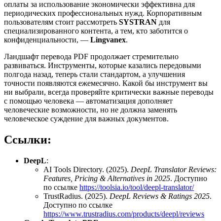
оплаты за использование экономически эффективна для
периодических профессиональных нужд. Корпоративным
пользователям стоит рассмотреть
SYSTRAN
для
специализированного контента, а тем, кто заботится о
конфиденциальности, —
Lingvanex
.
Ландшафт перевода PDF продолжает стремительно
развиваться. Инструменты, которые казались передовыми
полгода назад, теперь стали стандартом, а улучшения
точности появляются ежемесячно. Какой бы инструмент вы
ни выбрали, всегда проверяйте критически важные переводы
с помощью человека — автоматизация дополняет
человеческие возможности, но не должна заменять
человеческое суждение для важных документов.
Ссылки:
DeepL
:
AI Tools Directory. (2025).
DeepL Translator Reviews:
Features, Pricing & Alternatives in 2025
. Доступно
по ссылке
https://toolsia.io/tool/deepl-translator/
TrustRadius. (2025).
DeepL Reviews & Ratings 2025
.
Доступно по ссылке
https://www.trustradius.com/products/deepl/reviews