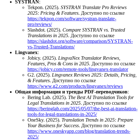
SYSTRAN
:
Tekpon. (2025).
SYSTRAN Translate Pro Reviews
2025: Pricing & Features
. Доступно по ссылке
https://tekpon.com/software/systran-translate-
pro/reviews/
Slashdot. (2025).
Compare SYSTRAN vs. Trusted
Translations in 2025
. Доступно по ссылке
https://slashdot.org/software/comparison/SYSTRAN-
vs-Trusted-Translations/
Lingvanex
:
Jobicy. (2025).
LingvaNex Translator Reviews,
Features, Pros & Cons in 2025
. Доступно по ссылке
https://jobicy.com/remote-tools/lingvanex-translator
G2. (2025).
Lingvanex Reviews 2025: Details, Pricing,
& Features
. Доступно по ссылке
https://www.g2.com/products/lingvanex/reviews
Общая информация и тренды PDF-переводчиков
:
Bering Lab. (2025).
The Best AI Translation Tools for
Legal Translations in 2025
. Доступно по ссылке
https://beringlab.com/2025/05/07/the-best-ai-translation-
tools-for-legal-translations-in-2025/
OneSky. (2025).
Translation Trends in 2025: Prepare
Your Business for Success
. Доступно по ссылке
https://www.oneskyapp.com/blog/translation-trends-
2025/