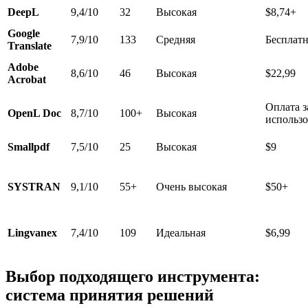
DeepL
9,4/10
32
Высокая
$8,74+
Google
7,9/10
133
Средняя
Бесплат
Translate
Adobe
8,6/10
46
Высокая
$22,99
Acrobat
Оплата з
OpenL Doc
8,7/10
100+
Высокая
использ
Smallpdf
7,5/10
25
Высокая
$9
SYSTRAN
9,1/10
55+
Очень высокая
$50+
Lingvanex
7,4/10
109
Идеальная
$6,99
Выбор подходящего инструмента:
система принятия решений