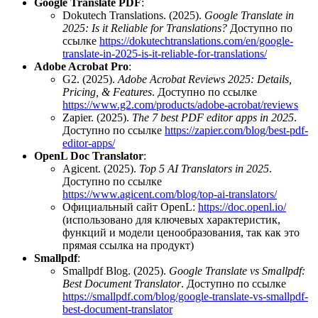
Google Translate PDF
:
Dokutech Translations. (2025).
Google Translate in
2025: Is it Reliable for Translations?
Доступно по
ссылке
https://dokutechtranslations.com/en/google-
translate-in-2025-is-it-reliable-for-translations/
Adobe Acrobat Pro
:
G2. (2025).
Adobe Acrobat Reviews 2025: Details,
Pricing, & Features
. Доступно по ссылке
https://www.g2.com/products/adobe-acrobat/reviews
Zapier. (2025).
The 7 best PDF editor apps in 2025
.
Доступно по ссылке
https://zapier.com/blog/best-pdf-
editor-apps/
OpenL Doc Translator
:
Agicent. (2025).
Top 5 AI Translators in 2025
.
Доступно по ссылке
https://www.agicent.com/blog/top-ai-translators/
Официальный сайт OpenL:
https://doc.openl.io/
(использовано для ключевых характеристик,
функций и модели ценообразования, так как это
прямая ссылка на продукт)
Smallpdf
:
Smallpdf Blog. (2025).
Google Translate vs Smallpdf:
Best Document Translator
. Доступно по ссылке
https://smallpdf.com/blog/google-translate-vs-smallpdf-
best-document-translator