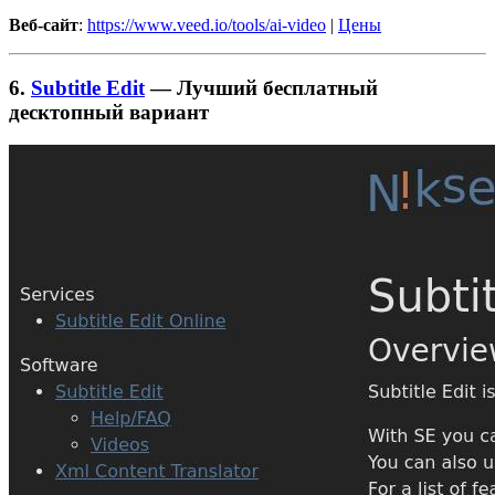
Веб-сайт
:
https://www.veed.io/tools/ai-video
|
Цены
6.
Subtitle Edit
— Лучший бесплатный
десктопный вариант