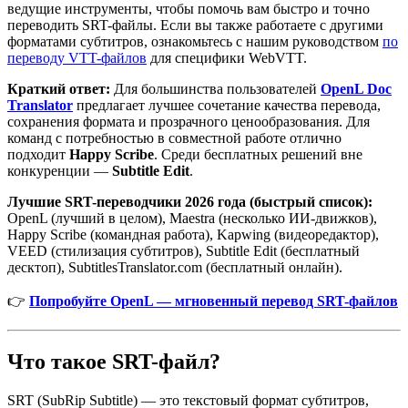
ведущие инструменты, чтобы помочь вам быстро и точно
переводить SRT-файлы. Если вы также работаете с другими
форматами субтитров, ознакомьтесь с нашим руководством
по
переводу VTT-файлов
для специфики WebVTT.
Краткий ответ:
Для большинства пользователей
OpenL Doc
Translator
предлагает лучшее сочетание качества перевода,
сохранения формата и прозрачного ценообразования. Для
команд с потребностью в совместной работе отлично
подходит
Happy Scribe
. Среди бесплатных решений вне
конкуренции —
Subtitle Edit
.
Лучшие SRT-переводчики 2026 года (быстрый список):
OpenL (лучший в целом), Maestra (несколько ИИ-движков),
Happy Scribe (командная работа), Kapwing (видеоредактор),
VEED (стилизация субтитров), Subtitle Edit (бесплатный
десктоп), SubtitlesTranslator.com (бесплатный онлайн).
👉
Попробуйте OpenL — мгновенный перевод SRT-файлов
Что такое SRT-файл?
SRT (SubRip Subtitle) — это текстовый формат субтитров,