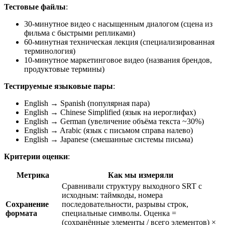
Тестовые файлы
:
30-минутное видео с насыщенным диалогом (сцена из
фильма с быстрыми репликами)
60-минутная техническая лекция (специализированная
терминология)
10-минутное маркетинговое видео (названия брендов,
продуктовые термины)
Тестируемые языковые пары
:
English → Spanish (популярная пара)
English → Chinese Simplified (язык на иероглифах)
English → German (увеличение объёма текста ~30%)
English → Arabic (язык с письмом справа налево)
English → Japanese (смешанные системы письма)
Критерии оценки
:
Метрика
Как мы измеряли
Сравнивали структуру выходного SRT с
исходным: таймкоды, номера
Сохранение
последовательности, разрывы строк,
формата
специальные символы. Оценка =
(сохранённые элементы / всего элементов) ×