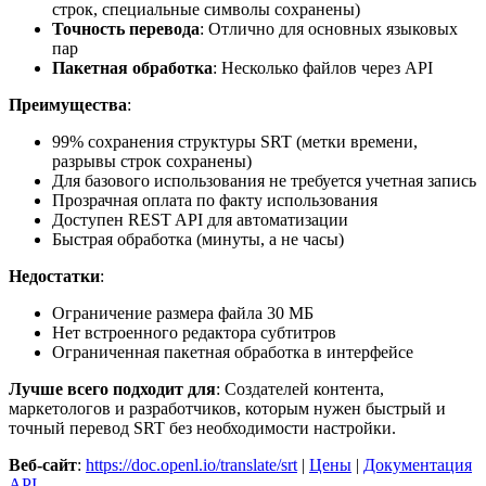
строк, специальные символы сохранены)
Точность перевода
: Отлично для основных языковых
пар
Пакетная обработка
: Несколько файлов через API
Преимущества
:
99% сохранения структуры SRT (метки времени,
разрывы строк сохранены)
Для базового использования не требуется учетная запись
Прозрачная оплата по факту использования
Доступен REST API для автоматизации
Быстрая обработка (минуты, а не часы)
Недостатки
:
Ограничение размера файла 30 МБ
Нет встроенного редактора субтитров
Ограниченная пакетная обработка в интерфейсе
Лучше всего подходит для
: Создателей контента,
маркетологов и разработчиков, которым нужен быстрый и
точный перевод SRT без необходимости настройки.
Веб-сайт
:
https://doc.openl.io/translate/srt
|
Цены
|
Документация
API