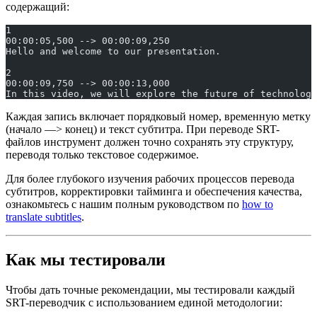
содержащий:
1
00:00:05,500 --> 00:00:09,250
Hello and welcome to our presentation.
2
00:00:09,750 --> 00:00:13,000
In this video, we will explore the future of technology
Каждая запись включает порядковый номер, временную метку
(начало —> конец) и текст субтитра. При переводе SRT-
файлов инструмент должен точно сохранять эту структуру,
переводя только текстовое содержимое.
Для более глубокого изучения рабочих процессов перевода
субтитров, корректировки тайминга и обеспечения качества,
ознакомьтесь с нашим полным руководством по
how to
translate subtitles
.
Как мы тестировали
Чтобы дать точные рекомендации, мы тестировали каждый
SRT-переводчик с использованием единой методологии: