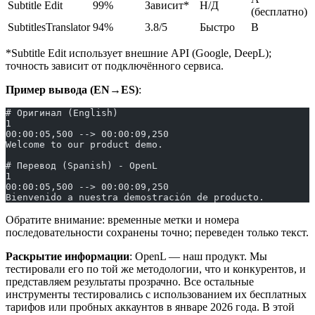
Subtitle Edit
99%
Зависит*
Н/Д
(бесплатно)
SubtitlesTranslator
94%
3.8/5
Быстро
B
*Subtitle Edit использует внешние API (Google, DeepL);
точность зависит от подключённого сервиса.
Пример вывода (EN→ES)
:
# Оригинал (English)
1
00:00:05,500 --> 00:00:09,250
Welcome to our product demo.
# Перевод (Spanish) - OpenL
1
00:00:05,500 --> 00:00:09,250
Bienvenido a nuestra demostración de producto.
Обратите внимание: временные метки и номера
последовательности сохранены точно; переведен только текст.
Раскрытие информации
: OpenL — наш продукт. Мы
тестировали его по той же методологии, что и конкурентов, и
представляем результаты прозрачно. Все остальные
инструменты тестировались с использованием их бесплатных
тарифов или пробных аккаунтов в январе 2026 года. В этой