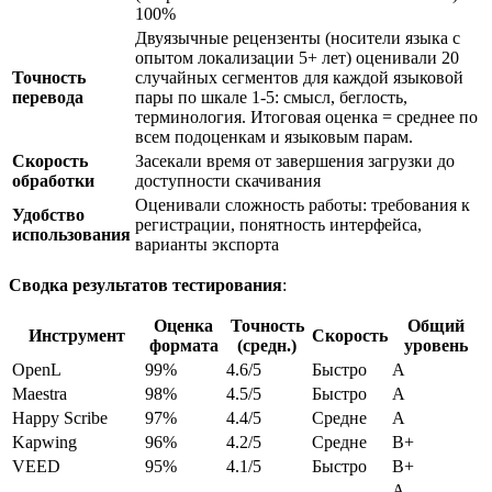
100%
Двуязычные рецензенты (носители языка с
опытом локализации 5+ лет) оценивали 20
Точность
случайных сегментов для каждой языковой
перевода
пары по шкале 1-5: смысл, беглость,
терминология. Итоговая оценка = среднее по
всем подоценкам и языковым парам.
Скорость
Засекали время от завершения загрузки до
обработки
доступности скачивания
Оценивали сложность работы: требования к
Удобство
регистрации, понятность интерфейса,
использования
варианты экспорта
Сводка результатов тестирования
:
Оценка
Точность
Общий
Инструмент
Скорость
формата
(средн.)
уровень
OpenL
99%
4.6/5
Быстро
A
Maestra
98%
4.5/5
Быстро
A
Happy Scribe
97%
4.4/5
Средне
A
Kapwing
96%
4.2/5
Средне
B+
VEED
95%
4.1/5
Быстро
B+
A