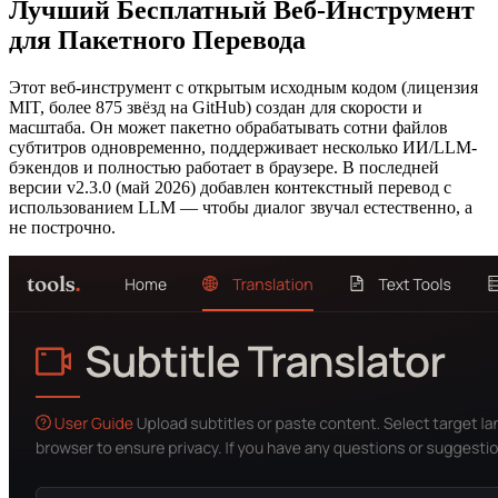
Лучший Бесплатный Веб-Инструмент
для Пакетного Перевода
Этот веб-инструмент с открытым исходным кодом (лицензия
MIT, более 875 звёзд на GitHub) создан для скорости и
масштаба. Он может пакетно обрабатывать сотни файлов
субтитров одновременно, поддерживает несколько ИИ/LLM-
бэкендов и полностью работает в браузере. В последней
версии v2.3.0 (май 2026) добавлен контекстный перевод с
использованием LLM — чтобы диалог звучал естественно, а
не построчно.