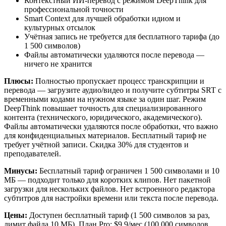
Контекстный ИИ-перевод с режимом DeepThink для
профессиональной точности
Smart Context для лучшей обработки идиом и
культурных отсылок
Учётная запись не требуется для бесплатного тарифа (до
1 500 символов)
Файлы автоматически удаляются после перевода —
ничего не хранится
Плюсы:
Полностью пропускает процесс транскрипции и
перевода — загрузите аудио/видео и получите субтитры SRT с
временными кодами на нужном языке за один шаг. Режим
DeepThink повышает точность для специализированного
контента (технического, юридического, академического).
Файлы автоматически удаляются после обработки, что важно
для конфиденциальных материалов. Бесплатный тариф не
требует учётной записи. Скидка 30% для студентов и
преподавателей.
Минусы:
Бесплатный тариф ограничен 1 500 символами и 10
МБ — подходит только для коротких клипов. Нет пакетной
загрузки для нескольких файлов. Нет встроенного редактора
субтитров для настройки времени или текста после перевода.
Цены:
Доступен бесплатный тариф (1 500 символов за раз,
лимит файла 10 МБ). План Pro: $9.9/мес (100 000 символов,