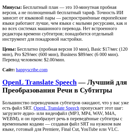
Минусы:
Бесплатный план — это 10-минутная пробная
версия, а не полноценный бесплатный тариф. Точность ИИ
зависит от языковой пары — распространённые европейские
языки работают лучше, чем языки с малыми ресурсами, как и
во всех системах машинного перевода. Нет встроенного
редактора времени субтитров; понадобится отдельный
инструмент для покадровой настройки.
Цены:
Бесплатно (пробная версия 10 мин), Basic $17/мес (120
мин), Pro $29/мес (600 мин), Business $89/мес (6 000 мин).
Перевод человеком: $2.00/мин.
Сайт:
happyscribe.com
OpenL Translate Speech
— Лучший для
Преобразования Речи в Субтитры
Большинство переводчиков субтитров ожидают, что у вас уже
есть файл SRT.
OpenL Translate Speech
пропускает этот шаг:
загрузите аудио- или видеофайл (MP3, MP4, WAV, M4A,
WEBM), и он преобразует речь в переведённые субтитры с
временными кодами — создавая файл SRT на нужном вам
языке, готовый для Premiere, Final Cut, YouTube или VLC.