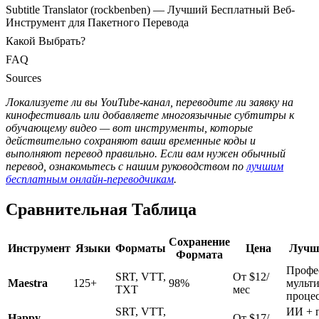
Subtitle Translator (rockbenben) — Лучший Бесплатный Веб-
Инструмент для Пакетного Перевода
Какой Выбрать?
FAQ
Sources
Локализуете ли вы YouTube-канал, переводите ли заявку на
кинофестиваль или добавляете многоязычные субтитры к
обучающему видео — вот инструменты, которые
действительно сохраняют ваши временные коды и
выполняют перевод правильно. Если вам нужен обычный
перевод, ознакомьтесь с нашим руководством по
лучшим
бесплатным онлайн-переводчикам
.
Сравнительная Таблица
Сохранение
Инструмент
Языки
Форматы
Цена
Лучше
Формата
Профе
SRT, VTT,
От $12/
Maestra
125+
98%
мульт
TXT
мес
проце
SRT, VTT,
ИИ + 
Happy
От $17/