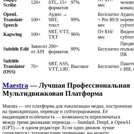
120+
STL, 15+
97%
челове
Scribe
мес
форматов
коман
OpenL
Аудио →
Бесплатно
Аудио/
Translate
100+
SRT,
99%
+ Pro $9.9/
перев
Speech
текст
мес
субти
SRT, VTT,
От $16/
Видео
Kapwing
100+
96%
TXT
мес
субтит
Продв
Зависит
200+
Subtitle Edit
99%
Бесплатно
пользо
от API
форматов
ПК
Subtitle
SRT, ASS,
Пакет
Translator
70+
Высокое
Бесплатно
VTT, LRC
с ИИ, 
(OSS)
Maestra
— Лучшая Профессиональная
Мультидвижковая Платформа
Maestra — это платформа для локализации медиа, построенная
на транскрипции, переводе и субтитрировании. Её
выдающаяся особенность — возможность переключаться
между тремя движками перевода — Standard, DeepL и OpenAI
(GPT) — в одном редакторе. Если один движок лучше
справляется с техническими терминами, вы можете