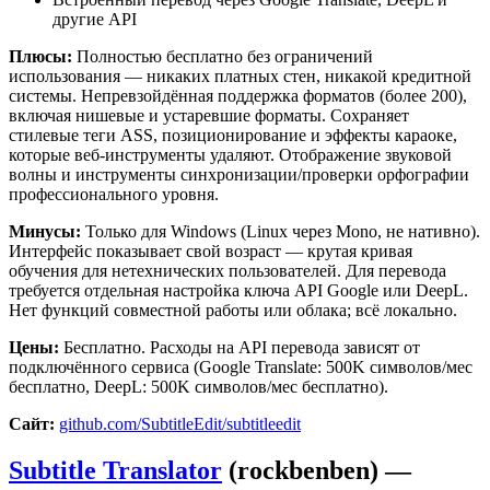
другие API
Плюсы:
Полностью бесплатно без ограничений
использования — никаких платных стен, никакой кредитной
системы. Непревзойдённая поддержка форматов (более 200),
включая нишевые и устаревшие форматы. Сохраняет
стилевые теги ASS, позиционирование и эффекты караоке,
которые веб-инструменты удаляют. Отображение звуковой
волны и инструменты синхронизации/проверки орфографии
профессионального уровня.
Минусы:
Только для Windows (Linux через Mono, не нативно).
Интерфейс показывает свой возраст — крутая кривая
обучения для нетехнических пользователей. Для перевода
требуется отдельная настройка ключа API Google или DeepL.
Нет функций совместной работы или облака; всё локально.
Цены:
Бесплатно. Расходы на API перевода зависят от
подключённого сервиса (Google Translate: 500K символов/мес
бесплатно, DeepL: 500K символов/мес бесплатно).
Сайт:
github.com/SubtitleEdit/subtitleedit
Subtitle Translator
(rockbenben) —