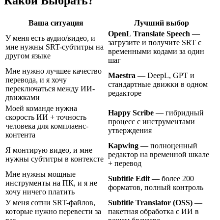
Какой Выбрать?
Ваша ситуация
Лучший выбор
OpenL Translate Speech
—
У меня есть аудио/видео, и
загрузите и получите SRT с
мне нужны SRT-субтитры на
временными кодами за один
другом языке
шаг
Мне нужно лучшее качество
Maestra
— DeepL, GPT и
перевода, и я хочу
стандартные движки в одном
переключаться между ИИ-
редакторе
движками
Моей команде нужна
Happy Scribe
— гибридный
скорость ИИ + точность
процесс с инструментами
человека для комплаенс-
утверждения
контента
Kapwing
— полноценный
Я монтирую видео, и мне
редактор на временной шкале
нужны субтитры в контексте
+ перевод
Мне нужны мощные
Subtitle Edit
— более 200
инструменты на ПК, и я не
форматов, полный контроль
хочу ничего платить
У меня сотни SRT-файлов,
Subtitle Translator (OSS)
—
которые нужно перевести за
пакетная обработка с ИИ в