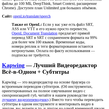
файлы до 100 МБ, DeepThink, Smart Context, расширение
Chrome). Доступен план Unlimited для больших объёмов.
Сайт:
openl.io/translate/speech
Также от OpenL:
Если у вас уже есть файл SRT,
ASS или VTT и его нужно просто перевести,
OpenL Document Translation
предлагает прямой
перевод SRT в SRT с сохранением формата на 99%
для более чем 100 языков. Временные коды,
номера реплик и теги форматирования остаются
нетронутыми. Оплата по факту использования —
подписка не требуется.
Kapwing
— Лучший Видеоредактор
Всё-в-Одном + Субтитры
Kapwing — это видеоредактор на основе браузера со
встроенным переводом субтитров. (Об инструментах,
ориентированных на полное озвучивание видео с
синхронизацией губ, читайте в нашем руководстве по
лучшему видеопереводчику
.) Вместо того чтобы переводить
субтитры в одном инструменте и монтировать видео в
другом, вы делаете и то, и другое на одной временной шкале.