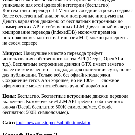
уникально для этой ценовой категории (бесплатно).
Контекстный перевод с LLM читает соседние строки, создавая
более естественный диалог, чем построчные инструменты.
Девять вариантов движков: от бесплатных встроенных до
коммерческих API и собственных LLM. Двуязычный вывод и
кэширование перевода (IndexedDB) экономят время на
повторяющемся контенте. Лицензия MIT, можно развернуть
на своём сервере.
Минусы:
Наилучшее качество перевода требует
использования собственного ключа API (DeepL, OpenAI и
т.д.). Бесплатные встроенные движки GTX имеют заметно
более низкое качество — подходят для понимания сути, но не
для публикации. Только веб, без офлайн-поддержки.
Сохранение тегов ASS хорошее, но не 100% — сложное
оформление может потребовать ручной доработки.
Цены:
Бесплатно. Бесплатные встроенные движки перевода
включены. Коммерческие/LLM API требуют собственного
ключа (DeepL бесплатно: 500K символов/мес, Google
бесплатно: 500K символов/мес).
Сайт:
tools.newzone.top/en/subtitle-translator