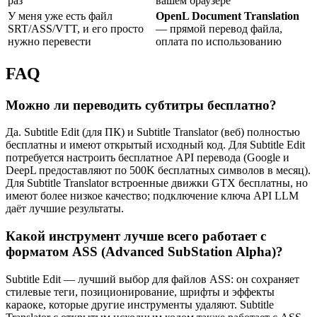
раз
вашем браузере
У меня уже есть файл
OpenL Document Translation
SRT/ASS/VTT, и его просто
— прямой перевод файла,
нужно перевести
оплата по использованию
FAQ
Можно ли переводить субтитры бесплатно?
Да. Subtitle Edit (для ПК) и Subtitle Translator (веб) полностью
бесплатны и имеют открытый исходный код. Для Subtitle Edit
потребуется настроить бесплатное API перевода (Google и
DeepL предоставляют по 500K бесплатных символов в месяц).
Для Subtitle Translator встроенные движки GTX бесплатны, но
имеют более низкое качество; подключение ключа API LLM
даёт лучшие результаты.
Какой инструмент лучше всего работает с
форматом ASS (Advanced SubStation Alpha)?
Subtitle Edit — лучший выбор для файлов ASS: он сохраняет
стилевые теги, позиционирование, шрифты и эффекты
караоке, которые другие инструменты удаляют. Subtitle