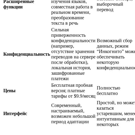
Расширенные
изучения языков,
выборочный
функции
совместная работа в
перевод
реальном времени,
преобразование
текста в речь
Сильная
приверженность
конфиденциальности
Возможный сбор
(например,
данных, режим
отсутствие хранения
“Инкогнито” мож
Конфиденциальность
переводов на сервере
обеспечивать
после обработки),
некоторую
локальная история,
конфиденциально
зашифрованные
платежи
Бесплатная пробная
Полностью
Цены
версия; платные
бесплатно
тарифы от $9.9/месяц
Простой, но може
Современный,
казаться
настраиваемый,
Интерфейс
устаревшим, мене
возможен небольшой
интуитивным для
период адаптации
некоторых