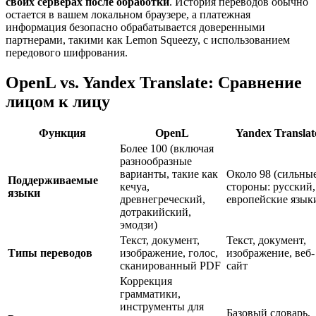
своих серверах после обработки
. История переводов обычно
остается в вашем локальном браузере, а платежная
информация безопасно обрабатывается доверенными
партнерами, такими как Lemon Squeezy, с использованием
передового шифрования.
OpenL vs. Yandex Translate: Сравнение
лицом к лицу
Функция
OpenL
Yandex Translat
Более 100 (включая
разнообразные
варианты, такие как
Около 98 (сильны
Поддерживаемые
кечуа,
стороны: русский,
языки
древнегреческий,
европейские язык
дотракийский,
эмодзи)
Текст, документ,
Текст, документ,
Типы переводов
изображение, голос,
изображение, веб-
сканированный PDF
сайт
Коррекция
грамматики,
инструменты для
Базовый словарь,