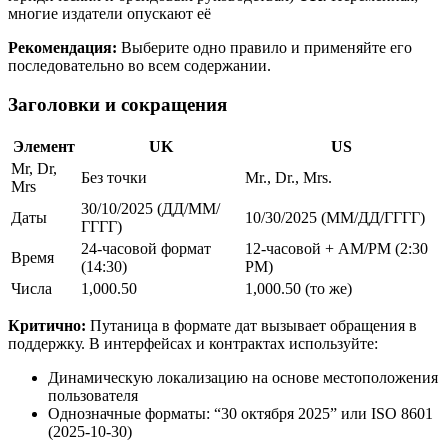
многие издатели опускают её
Рекомендация:
Выберите одно правило и применяйте его
последовательно во всем содержании.
Заголовки и сокращения
Элемент
UK
US
Mr, Dr,
Без точки
Mr., Dr., Mrs.
Mrs
30/10/2025 (ДД/ММ/
Даты
10/30/2025 (ММ/ДД/ГГГГ)
ГГГГ)
24-часовой формат
12-часовой + AM/PM (2:30
Время
(14:30)
PM)
Числа
1,000.50
1,000.50 (то же)
Критично:
Путаница в формате дат вызывает обращения в
поддержку. В интерфейсах и контрактах используйте:
Динамическую локализацию на основе местоположения
пользователя
Однозначные форматы: “30 октября 2025” или ISO 8601
(2025-10-30)