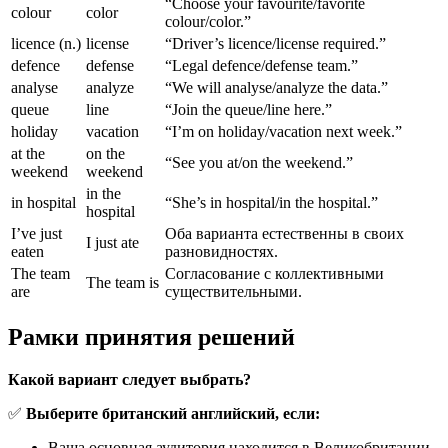
“Choose your favourite/favorite
colour
color
colour/color.”
licence (n.)
license
“Driver’s licence/license required.”
defence
defense
“Legal defence/defense team.”
analyse
analyze
“We will analyse/analyze the data.”
queue
line
“Join the queue/line here.”
holiday
vacation
“I’m on holiday/vacation next week.”
at the
on the
“See you at/on the weekend.”
weekend
weekend
in the
in hospital
“She’s in hospital/in the hospital.”
hospital
I’ve just
Оба варианта естественны в своих
I just ate
eaten
разновидностях.
The team
Согласование с коллективными
The team is
are
существительными.
Рамки принятия решений
Какой вариант следует выбрать?
✅
Выберите британский английский, если:
Ваша основная аудитория находится в Великобритании,