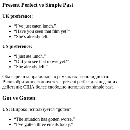
Present Perfect vs Simple Past
UK preference:
“I’ve just eaten lunch.”
“Have you seen that film yet?”
“She’s already left.”
US preference:
“I just ate lunch.”
“Did you see that movie yet?”
“She already left.”
Оба варианта правильны в рамках их разновидности.
Великобритания склоняется к present perfect для недавних
действий; США более свободно используют simple past.
Got vs Gotten
US:
Широко используется “gotten”
“The situation has gotten worse.”
“I’ve gotten three emails today.”