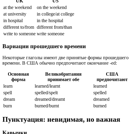
UK
US
at the weekend
on the weekend
at university
in college/at college
in hospital
in the hospital
different to/from
different from/than
write to someone
write someone
Вариации прошедшего времени
Некоторые глаголы имеют две принятые формы прошедшего
времени. В США обычно предпочитают окончание -ed:
Основная
Великобритания
США
форма
принимает обе
предпочитают
learn
learned/learnt
learned
spell
spelled/spelt
spelled
dream
dreamed/dreamt
dreamed
burn
burned/burnt
burned
Пунктуация: невидимая, но важная
Кавычки