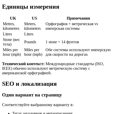
Единицы измерения
UK
US
Примечания
Metres,
Meters,
Орфография + метрическая vs
kilometres
kilometers
имперская системы
Litres
Liters
Stone (вес
Pounds
1 stone = 14 фунтов
тела)
Miles per
Miles per
Обе системы используют имперскую
hour (mph)
hour (mph)
для скорости на дорогах
Технический контекст:
Международные стандарты (ISO,
IEEE) обычно используют метрическую систему с
американской орфографией.
SEO и локализация
Один вариант на страницу
Соответствуйте выбранному варианту в:
Тегах заголовков и метаописаниях