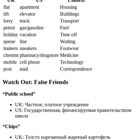
UK
US
Context
flat
apartment
Housing
lift
elevator
Buildings
lorry
truck
Transport
petrol
gas/gasoline
Fuel
holiday
vacation
Time off
queue
line
Waiting
trainers
sneakers
Footwear
chemist
pharmacy/drugstore
Medicine
mobile
cell phone
Technology
post
mail
Correspondence
Watch Out: False Friends
“Public school”
UK: Частное, платное учреждение
US: Государственная, финансируемая правительством
школа
“Chips”
UK: Толсто нарезанный жареный картофель