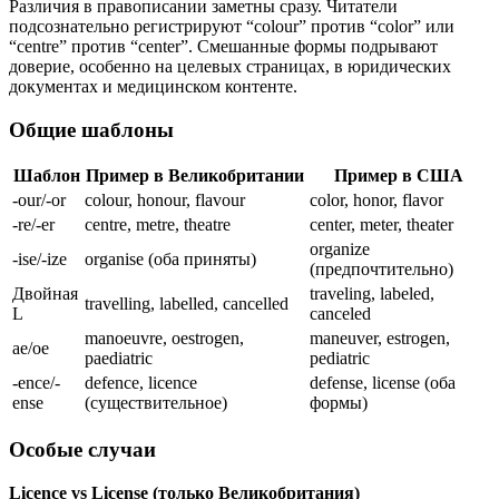
Различия в правописании заметны сразу. Читатели
подсознательно регистрируют “colour” против “color” или
“centre” против “center”. Смешанные формы подрывают
доверие, особенно на целевых страницах, в юридических
документах и медицинском контенте.
Общие шаблоны
Шаблон
Пример в Великобритании
Пример в США
-our/-or
colour, honour, flavour
color, honor, flavor
-re/-er
centre, metre, theatre
center, meter, theater
organize
-ise/-ize
organise (оба приняты)
(предпочтительно)
Двойная
traveling, labeled,
travelling, labelled, cancelled
L
canceled
manoeuvre, oestrogen,
maneuver, estrogen,
ae/oe
paediatric
pediatric
-ence/-
defence, licence
defense, license (оба
ense
(существительное)
формы)
Особые случаи
Licence vs License (только Великобритания)