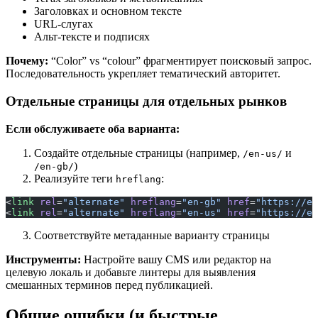
Заголовках и основном тексте
URL-слугах
Альт-тексте и подписях
Почему:
“Color” vs “colour” фрагментирует поисковый запрос.
Последовательность укрепляет тематический авторитет.
Отдельные страницы для отдельных рынков
Если обслуживаете оба варианта:
Создайте отдельные страницы (например,
и
/en-us/
)
/en-gb/
Реализуйте теги
:
hreflang
<
link
 rel
=
"alternate"
 hreflang
=
"en-gb"
 href
=
"https://ex
<
link
 rel
=
"alternate"
 hreflang
=
"en-us"
 href
=
"https://ex
Соответствуйте метаданные варианту страницы
Инструменты:
Настройте вашу CMS или редактор на
целевую локаль и добавьте линтеры для выявления
смешанных терминов перед публикацией.
Общие ошибки (и быстрые