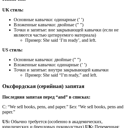
UK стиль:
Основные кавычки: одинарные (’ ’)
Вложенные кавычки: двойные (” ”)
Точки и запятые: вне закрывающей кавычки (если не
являются частью цитируемого материала)
Пример: She said ‘I’m ready’, and left.
US стиль:
Основные кавычки: двойные (” ”)
Вложенные кавычки: одинарные (’ ’)
Точки и запятые: внутри закрывающей кавычки
Пример: She said “I’m ready,” and left.
Оксфордская (серийная) запятая
Последняя запятая перед “and” в списках:
С: “We sell books, pens, and paper.” Без: “We sell books, pens and
paper.”
US:
Обычно требуется (особенно в академических,
юридических и брендовых руководствах)
UK:
Переменная;