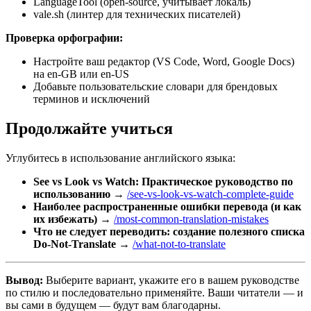
LanguageTool (open-source, учитывает локаль)
vale.sh (линтер для технических писателей)
Проверка орфографии:
Настройте ваш редактор (VS Code, Word, Google Docs)
на en-GB или en-US
Добавьте пользовательские словари для брендовых
терминов и исключений
Продолжайте учиться
Углубитесь в использование английского языка:
See vs Look vs Watch: Практическое руководство по
использованию
→
/see-vs-look-vs-watch-complete-guide
Наиболее распространенные ошибки перевода (и как
их избежать)
→
/most-common-translation-mistakes
Что не следует переводить: создание полезного списка
Do-Not-Translate
→
/what-not-to-translate
Вывод:
Выберите вариант, укажите его в вашем руководстве
по стилю и последовательно применяйте. Ваши читатели — и
вы сами в будущем — будут вам благодарны.