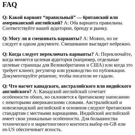
FAQ
Q: Какой вариант “правильный” — британский или
американский английский?
A: Оба варианта правильны.
Соответствуйте вашей аудитории, бренду и рынку.
Q: Могу ли я смешивать варианты?
A: Можно, но не
следует в одном документе. Смешивание выглядит небрежно.
Q: Когда следует переключать варианты?
A: Переключайте,
когда меняется целевая аудитория (например, отдельные
целевые страницы для Великобритании и США) или когда это
требует клиент, регулятор или руководство по публикации.
Документируйте решение, чтобы писатели не гадали.
Q: Что насчет канадского, австралийского или индийского
английского?
A: Канадский английский сочетает
особенности обоих, но склоняется к британскому написанию
с некоторыми американскими словами. Австралийский и
новозеландский английский в основном следуют британским
стандартам с местными вариациями. Индийский английский
имеет свои уникальные особенности. Для большинства
технического и маркетингового контента выбор en-GB или
en-US обеспечивает ясность.