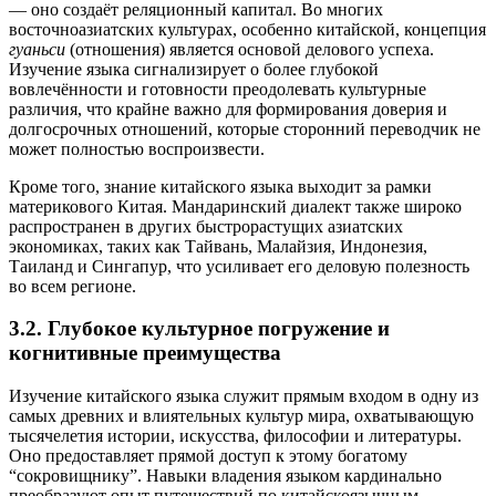
— оно создаёт реляционный капитал. Во многих
восточноазиатских культурах, особенно китайской, концепция
гуаньси
(отношения) является основой делового успеха.
Изучение языка сигнализирует о более глубокой
вовлечённости и готовности преодолевать культурные
различия, что крайне важно для формирования доверия и
долгосрочных отношений, которые сторонний переводчик не
может полностью воспроизвести.
Кроме того, знание китайского языка выходит за рамки
материкового Китая. Мандаринский диалект также широко
распространен в других быстрорастущих азиатских
экономиках, таких как Тайвань, Малайзия, Индонезия,
Таиланд и Сингапур, что усиливает его деловую полезность
во всем регионе.
3.2. Глубокое культурное погружение и
когнитивные преимущества
Изучение китайского языка служит прямым входом в одну из
самых древних и влиятельных культур мира, охватывающую
тысячелетия истории, искусства, философии и литературы.
Оно предоставляет прямой доступ к этому богатому
“сокровищнику”. Навыки владения языком кардинально
преобразуют опыт путешествий по китайскоязычным