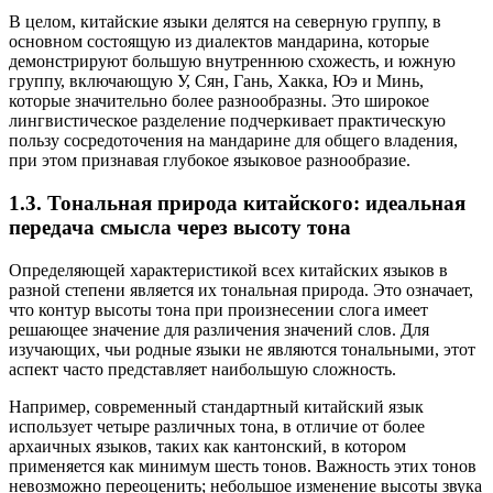
В целом, китайские языки делятся на северную группу, в
основном состоящую из диалектов мандарина, которые
демонстрируют большую внутреннюю схожесть, и южную
группу, включающую У, Сян, Гань, Хакка, Юэ и Минь,
которые значительно более разнообразны. Это широкое
лингвистическое разделение подчеркивает практическую
пользу сосредоточения на мандарине для общего владения,
при этом признавая глубокое языковое разнообразие.
1.3. Тональная природа китайского: идеальная
передача смысла через высоту тона
Определяющей характеристикой всех китайских языков в
разной степени является их тональная природа. Это означает,
что контур высоты тона при произнесении слога имеет
решающее значение для различения значений слов. Для
изучающих, чьи родные языки не являются тональными, этот
аспект часто представляет наибольшую сложность.
Например, современный стандартный китайский язык
использует четыре различных тона, в отличие от более
архаичных языков, таких как кантонский, в котором
применяется как минимум шесть тонов. Важность этих тонов
невозможно переоценить; небольшое изменение высоты звука