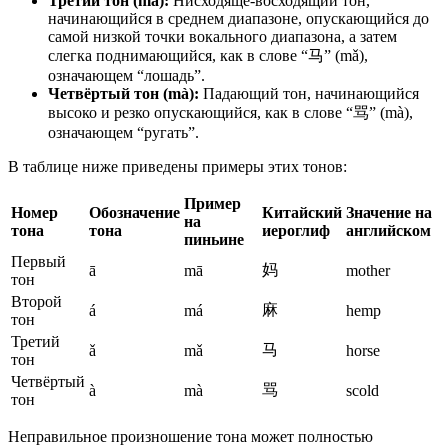
Третий тон (mǎ):
Нисходяще-восходящий тон,
начинающийся в среднем диапазоне, опускающийся до
самой низкой точки вокального диапазона, а затем
слегка поднимающийся, как в слове “马” (mǎ),
означающем “лошадь”.
Четвёртый тон (mà):
Падающий тон, начинающийся
высоко и резко опускающийся, как в слове “骂” (mà),
означающем “ругать”.
В таблице ниже приведены примеры этих тонов:
Пример
Номер
Обозначение
Китайский
Значение на
на
тона
тона
иероглиф
английском
пиньине
Первый
妈
ā
mā
mother
тон
Второй
麻
á
má
hemp
тон
Третий
马
ǎ
mǎ
horse
тон
Четвёртый
骂
à
mà
scold
тон
Неправильное произношение тона может полностью