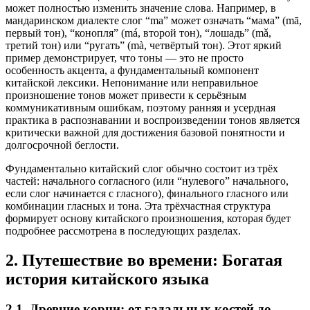
может полностью изменить значение слова. Например, в
мандаринском диалекте слог “ma” может означать “мама” (mā,
первый тон), “конопля” (má, второй тон), “лошадь” (mǎ,
третий тон) или “ругать” (mà, четвёртый тон). Этот яркий
пример демонстрирует, что тоны — это не просто
особенность акцента, а фундаментальный компонент
китайской лексики. Непонимание или неправильное
произношение тонов может привести к серьёзным
коммуникативным ошибкам, поэтому ранняя и усердная
практика в распознавании и воспроизведении тонов является
критически важной для достижения базовой понятности и
долгосрочной беглости.
Фундаментально китайский слог обычно состоит из трёх
частей: начального согласного (или “нулевого” начального,
если слог начинается с гласного), финального гласного или
комбинации гласных и тона. Эта трёхчастная структура
формирует основу китайского произношения, которая будет
подробнее рассмотрена в последующих разделах.
2. Путешествие во времени: Богатая
история китайского языка
2.1. Древние корни: от гадальных костей до