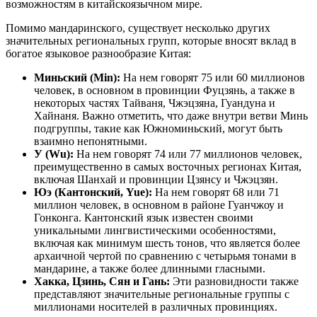
возможностям в китайскоязычном мире.
Помимо мандаринского, существует несколько других
значительных региональных групп, которые вносят вклад в
богатое языковое разнообразие Китая:
Миньский (Min):
На нем говорят 75 или 60 миллионов
человек, в основном в провинции Фуцзянь, а также в
некоторых частях Тайваня, Чжэцзяна, Гуандуна и
Хайнаня. Важно отметить, что даже внутри ветви Минь
подгруппы, такие как Южноминьский, могут быть
взаимно непонятными.
У (Wu):
На нем говорят 74 или 77 миллионов человек,
преимущественно в самых восточных регионах Китая,
включая Шанхай и провинции Цзянсу и Чжэцзян.
Юэ (Кантонский, Yue):
На нем говорят 68 или 71
миллион человек, в основном в районе Гуанчжоу и
Гонконга. Кантонский язык известен своими
уникальными лингвистическими особенностями,
включая как минимум шесть тонов, что является более
архаичной чертой по сравнению с четырьмя тонами в
мандарине, а также более длинными гласными.
Хакка, Цзинь, Сян и Гань:
Эти разновидности также
представляют значительные региональные группы с
миллионами носителей в различных провинциях.