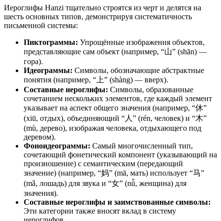
Иероглифы Hanzi тщательно строятся из черт и делятся на
шесть основных типов, демонстрируя систематичность
письменной системы:
Пиктограммы:
Упрощённые изображения объектов,
представляющие сам объект (например, “山” (shān) —
гора).
Идеограммы:
Символы, обозначающие абстрактные
понятия (например, “上” (shàng) — вверх).
Составные иероглифы:
Символы, образованные
сочетанием нескольких элементов, где каждый элемент
указывает на аспект общего значения (например, “休”
(xiū, отдых), объединяющий “人” (rén, человек) и “木”
(mù, дерево), изображая человека, отдыхающего под
деревом).
Фоноидеограммы:
Самый многочисленный тип,
сочетающий фонетический компонент (указывающий на
произношение) с семантическим (передающий
значение) (например, “妈” (mā, мать) использует “马”
(mǎ, лошадь) для звука и “女” (nǚ, женщина) для
значения).
Составные иероглифы и заимствованные символы:
Эти категории также вносят вклад в систему
иероглифов.