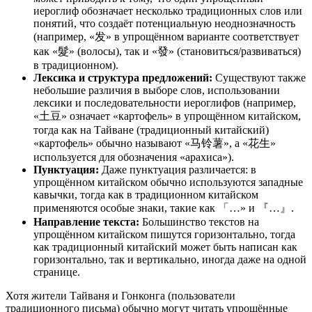
иероглиф обозначает несколько традиционных слов или
понятий, что создаёт потенциальную неоднозначность
(например, «发» в упрощённом варианте соответствует
как «髮» (волосы), так и «發» (становиться/развиваться)
в традиционном).
Лексика и структура предложений:
Существуют также
небольшие различия в выборе слов, использовании
лексики и последовательности иероглифов (например,
«土豆» означает «картофель» в упрощённом китайском,
тогда как на Тайване (традиционный китайский)
«картофель» обычно называют «马铃薯», а «花生»
используется для обозначения «арахиса»).
Пунктуация:
Даже пунктуация различается: в
упрощённом китайском обычно используются западные
кавычки, тогда как в традиционном китайском
применяются особые знаки, такие как 「…» и 『…』.
Направление текста:
Большинство текстов на
упрощённом китайском пишутся горизонтально, тогда
как традиционный китайский может быть написан как
горизонтально, так и вертикально, иногда даже на одной
странице.
Хотя жители Тайваня и Гонконга (пользователи
традиционного письма) обычно могут читать упрощённые