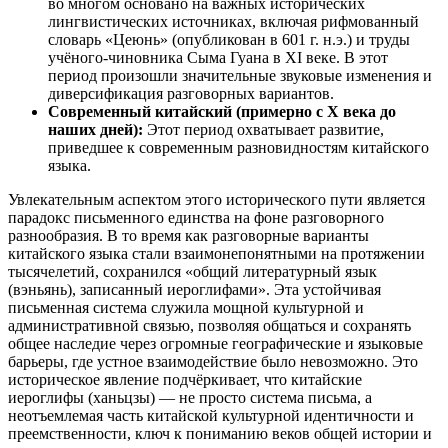
во многом основано на важных исторических
лингвистических источниках, включая рифмованный
словарь «Цеюнь» (опубликован в 601 г. н.э.) и труды
учёного-чиновника Сыма Гуана в XI веке. В этот
период произошли значительные звуковые изменения и
диверсификация разговорных вариантов.
Современный китайский (примерно с X века до
наших дней):
Этот период охватывает развитие,
приведшее к современным разновидностям китайского
языка.
Увлекательным аспектом этого исторического пути является
парадокс письменного единства на фоне разговорного
разнообразия. В то время как разговорные варианты
китайского языка стали взаимонепонятными на протяжении
тысячелетий, сохранился «общий литературный язык
(вэньянь), записанный иероглифами». Эта устойчивая
письменная система служила мощной культурной и
административной связью, позволяя общаться и сохранять
общее наследие через огромные географические и языковые
барьеры, где устное взаимодействие было невозможно. Это
историческое явление подчёркивает, что китайские
иероглифы (ханьцзы) — не просто система письма, а
неотъемлемая часть китайской культурной идентичности и
преемственности, ключ к пониманию веков общей истории и