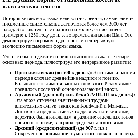
классических текстов
История китайского языка невероятно древняя, самые ранние
письменные свидетельства датируются более чем 3000 лет
назад. Это гадательные надписи на костях, относящиеся
примерно к 1250 году до н. э. во времена династии Шан. Это
демонстрирует огромную древность и непрерывную
эволюцию письменной формы языка.
Учёные обычно делят историю китайского языка на четыре
основных периода, иллюстрируя его непрерывное развитие:
Прото-китайский (до 500 г. до н.э.):
Этот самый ранний
период включает древнейшие надписи и поэзию.
Большинство заимствованных слов в китайском языке
появилось после этой основополагающей эпохи.
Архаичный (древний) китайский (VIII–III вв. до н.э.):
Эта эпоха отмечена значительными трудами
влиятельных фигур, таких как Конфуций и Мэн-цзы.
Лингвисты предполагают, что древнекитайский язык,
вероятно, был атональным, а развитие отдельных тонов
произошло позже, в период среднекитайского языка.
Древний (среднекитайский) (до 907 г. н.э.):
Современное понимание звуков этого сложного периода