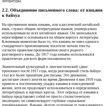
литературы.
2.2. Объединение письменного слова: от вэньяня
к байхуа
На протяжении веков
вэньянь
, или классический китайский
язык, служил общим литературным языком, универсально
используемым во всех китайских языках. Он записывался
иероглифами и основывался на общем корпусе литературы.
Ключевым моментом было то, что
вэньянь
не имел единого
стандартного произношения; носители читали тексты
согласно правилам произношения своего родного
разговорного языка. До 1917 года
вэньянь
использовался
практически для всех форм письменности.
Значительный культурный и лингвистический сдвиг
произошел после 1917 года, когда разговорный стиль
байхуа
стал все более принятым для письма. Это движение,
достигшее своего апогея во время Движения 4 мая 1919 года,
привело к постепенному упадку
вэньяня
в повседневной
жизни, хотя он продолжает использоваться в определенных
литературных и научных кругах. Этот переход от
вэньяня
к
байхуа
представляет собой не просто стилистическую
эволюцию; он символизирует глубокое социальное
преобразование.
Вэньянь
, будучи отличным от повседневного