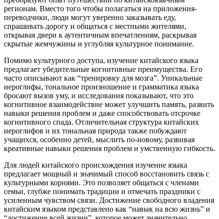
регионам. Вместо того чтобы полагаться на приложения-
переводчики, люди могут уверенно заказывать еду,
спрашивать дорогу и общаться с местными жителями,
открывая двери к аутентичным впечатлениям, раскрывая
скрытые жемчужины и углубляя культурное понимание.
Помимо культурного доступа, изучение китайского языка
предлагает убедительные когнитивные преимущества. Его
часто описывают как “тренировку для мозга”. Уникальные
иероглифы, тональное произношение и грамматика языка
бросают вызов уму, и исследования показывают, что это
когнитивное взаимодействие может улучшить память, развить
навыки решения проблем и даже способствовать отсрочке
когнитивного спада. Отличительная структура китайских
иероглифов и их тональная природа также побуждают
учащихся, особенно детей, мыслить по-новому, развивая
креативные навыки решения проблем и умственную гибкость.
Для людей китайского происхождения изучение языка
предлагает мощный и значимый способ восстановить связь с
культурными корнями. Это позволяет общаться с членами
семьи, глубже понимать традиции и отмечать праздники с
усиленным чувством связи. Достижение свободного владения
китайским языком представлено как “навык на всю жизнь” и
“достижение всей жизни”, которое может значительно