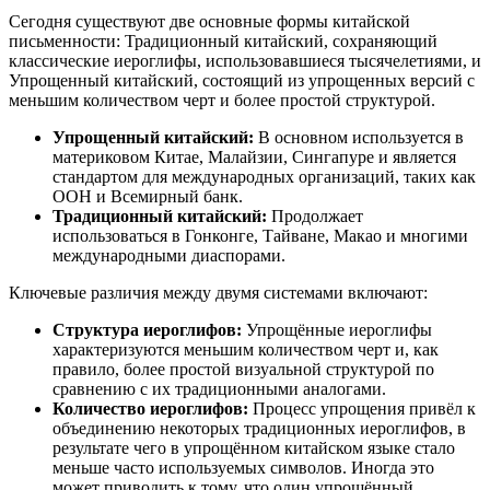
Сегодня существуют две основные формы китайской
письменности: Традиционный китайский, сохраняющий
классические иероглифы, использовавшиеся тысячелетиями, и
Упрощенный китайский, состоящий из упрощенных версий с
меньшим количеством черт и более простой структурой.
Упрощенный китайский:
В основном используется в
материковом Китае, Малайзии, Сингапуре и является
стандартом для международных организаций, таких как
ООН и Всемирный банк.
Традиционный китайский:
Продолжает
использоваться в Гонконге, Тайване, Макао и многими
международными диаспорами.
Ключевые различия между двумя системами включают:
Структура иероглифов:
Упрощённые иероглифы
характеризуются меньшим количеством черт и, как
правило, более простой визуальной структурой по
сравнению с их традиционными аналогами.
Количество иероглифов:
Процесс упрощения привёл к
объединению некоторых традиционных иероглифов, в
результате чего в упрощённом китайском языке стало
меньше часто используемых символов. Иногда это
может приводить к тому, что один упрощённый