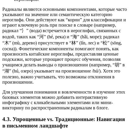
Радикалы являются основными компонентами, которые часто
указывают на значение или семантическую категорию
иероглифа. Они действуют как “корни” для классификации и
играют ключевую роль при поиске в словаре (например,
радикал “氵” (вода) встречается в иероглифах, связанных с
водой, таких как “河” (hé, река) и “海” (hǎi, море); радикал
“木” (mù, дерево) присутствует в “林” (lín, лес) и “松” (sōng,
сосна)). Фонетические компоненты помогают понять, как
произносить китайские иероглифы, предоставляя ценные
подсказки, которые упрощают процесс обучения, позволяя
учащимся делать выводы о произношении (например, “胡” в
“湖” (hú, озеро) указывает на произношение /hú/). Хотя это
полезно, важно учитывать, что возможны отклонения в
произношении.
Для улучшения понимания и вовлеченности в изучение этих
базовых элементов можно добавить интерактивную
инфографику с кликабельными элементами или мини-
викторину по распространенным радикалам в блоге.
4.3. Упрощенные vs. Традиционные: Навигация
в письменном ландшафте