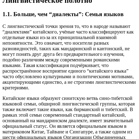
Лингвистическое полотно
1.1. Больше, чем “диалекты”: Семья языков
С лингвистической точки зрения то, что в народе называют
“диалектами” китайского, учёные часто классифицируют как
отдельные языки из-за их принципиальной взаимной
непонятности. Это означает, что носители разных
разновидностей, таких как мандаринский и кантонский, не
могут понять друг друга без предварительного изучения,
подобно различиям между современными романскими
языками. Такая классификация подчёркивает, что
распространённое восприятие единого “китайского языка”
часто обусловлено культурными и политическими мотивами,
акцентирующими единство, а не строгими лингвистическими
критериями.
Китайские языки образуют синитскую ветвь сино-тибетской
языковой семьи, обширной лингвистической группы, которая
также включает такие языки, как бирманский и тибетский. В
рамках этой семьи современный стандартный китайский,
основанный на мандаринском диалекте, имеет значительный
официальный статус. Он является официальным языком в
материковом Китае, Тайване и Сингапуре, а также одним из
шести официальных языков Организации Объединенных