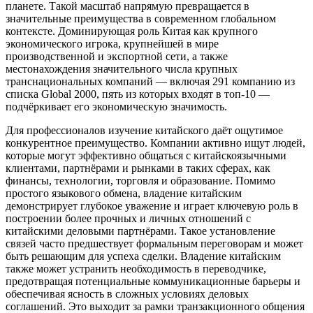
планете. Такой масштаб напрямую превращается в
значительные преимущества в современном глобальном
контексте. Доминирующая роль Китая как крупного
экономического игрока, крупнейшей в мире
производственной и экспортной сети, а также
местонахождения значительного числа крупных
транснациональных компаний — включая 291 компанию из
списка Global 2000, пять из которых входят в топ-10 —
подчёркивает его экономическую значимость.
Для профессионалов изучение китайского даёт ощутимое
конкурентное преимущество. Компании активно ищут людей,
которые могут эффективно общаться с китайскоязычными
клиентами, партнёрами и рынками в таких сферах, как
финансы, технологии, торговля и образование. Помимо
простого языкового обмена, владение китайским
демонстрирует глубокое уважение и играет ключевую роль в
построении более прочных и личных отношений с
китайскими деловыми партнёрами. Такое установление
связей часто предшествует формальным переговорам и может
быть решающим для успеха сделки. Владение китайским
также может устранить необходимость в переводчике,
предотвращая потенциальные коммуникационные барьеры и
обеспечивая ясность в сложных условиях деловых
соглашений. Это выходит за рамки транзакционного общения