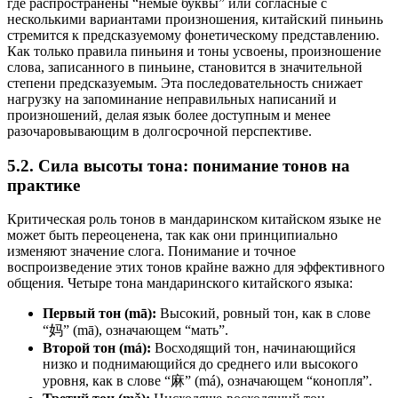
где распространены “немые буквы” или согласные с
несколькими вариантами произношения, китайский пиньинь
стремится к предсказуемому фонетическому представлению.
Как только правила пиньиня и тоны усвоены, произношение
слова, записанного в пиньине, становится в значительной
степени предсказуемым. Эта последовательность снижает
нагрузку на запоминание неправильных написаний и
произношений, делая язык более доступным и менее
разочаровывающим в долгосрочной перспективе.
5.2. Сила высоты тона: понимание тонов на
практике
Критическая роль тонов в мандаринском китайском языке не
может быть переоценена, так как они принципиально
изменяют значение слога. Понимание и точное
воспроизведение этих тонов крайне важно для эффективного
общения. Четыре тона мандаринского китайского языка:
Первый тон (mā):
Высокий, ровный тон, как в слове
“妈” (mā), означающем “мать”.
Второй тон (má):
Восходящий тон, начинающийся
низко и поднимающийся до среднего или высокого
уровня, как в слове “麻” (má), означающем “конопля”.