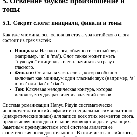
5. Освоение звуков: произношение и
тоны
5.1. Секрет слога: инициали, финали и тоны
Как уже упоминалось, основная структура китайского слога
состоит из трёх частей:
Инициаль:
Начало слога, обычно согласный звук
(например, ‘m’ в ‘ma’). Слог также может иметь
“нулевую” инициаль, то есть начинаться сразу с
гласного.
Финали:
Остальная часть слога, которая обычно
включает как минимум один гласный звук (например, ‘a’
в ‘ma’ или ‘iao’ в ‘xiao’).
Тон:
Ключевая мелодическая контура, которая
используется для различения значений слогов.
Система романизации Hanyu Pinyin систематически
использует латинский алфавит и специальные символы тонов
(диакритические знаки) для записи всех этих элементов слога,
предоставляя последовательное руководство для изучающих.
Заметным преимуществом этой системы является её
фонетическая последовательность. В отличие от английского,