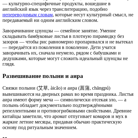
— культурно-специфичные продукты, вошедшие в
английский язык через транслитерацию, подобно
непереводимым словам
, которые несут культурный смысл, не
передаваемый ни одним английским словом.
Заворачивание цзунцзы — семейное занятие. Умение
складывать бамбуковые листья в плотную пирамидку без
зазоров — чтобы рис равномерно пропаривался и не вытекал
— передаётся из поколения в поколение. Дети учатся
заворачивать их, сначала неумело, рядом с бабушками и
дедушками, которые могут сложить идеальный цзунцзы не
глядя.
Развешивание полыни и аира
Связки полыни (艾草, àicǎo) и аира (菖蒲, chāngpú)
вывешиваются на дверных рамах во время праздника. Листья
аира имеют форму меча — символически отсекая зло, — а
полынь обладает документально подтверждёнными
репеллентными и противогрибковыми свойствами. Древние
китайцы заметили, что аромат отпугивает комаров и мух в
жаркие летние месяцы, придавая обычаю практическую
основу под ритуальным значением.