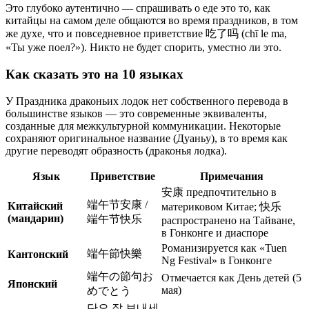
Это глубоко аутентично — спрашивать о еде это то, как
китайцы на самом деле общаются во время праздников, в том
же духе, что и повседневное приветствие 吃了吗 (chī le ma,
«Ты уже поел?»). Никто не будет спорить, уместно ли это.
Как сказать это на 10 языках
У Праздника драконьих лодок нет собственного перевода в
большинстве языков — это современные эквиваленты,
созданные для межкультурной коммуникации. Некоторые
сохраняют оригинальное название (Дуаньу), в то время как
другие переводят образность (драконья лодка).
Язык
Приветствие
Примечания
安康 предпочтительно в
端午节安康 /
Китайский
материковом Китае; 快乐
(мандарин)
端午节快乐
распространено на Тайване,
в Гонконге и диаспоре
Романизируется как «Tuen
端午節快樂
Кантонский
Ng Festival» в Гонконге
端午の節句お
Отмечается как День детей (5
Японский
мая)
めでとう
단오 잘 보내세