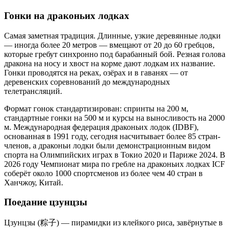
Гонки на драконьих лодках
Самая заметная традиция. Длинные, узкие деревянные лодки
— иногда более 20 метров — вмещают от 20 до 60 гребцов,
которые гребут синхронно под барабанный бой. Резная голова
дракона на носу и хвост на корме дают лодкам их название.
Гонки проводятся на реках, озёрах и в гаванях — от
деревенских соревнований до международных
телетрансляций.
Формат гонок стандартизирован: спринты на 200 м,
стандартные гонки на 500 м и курсы на выносливость на 2000
м. Международная федерация драконьих лодок (IDBF),
основанная в 1991 году, сегодня насчитывает более 85 стран-
членов, а драконьи лодки были демонстрационным видом
спорта на Олимпийских играх в Токио 2020 и Париже 2024. В
2026 году Чемпионат мира по гребле на драконьих лодках ICF
соберёт около 1000 спортсменов из более чем 40 стран в
Ханчжоу, Китай.
Поедание цзунцзы
Цзунцзы (粽子) — пирамидки из клейкого риса, завёрнутые в