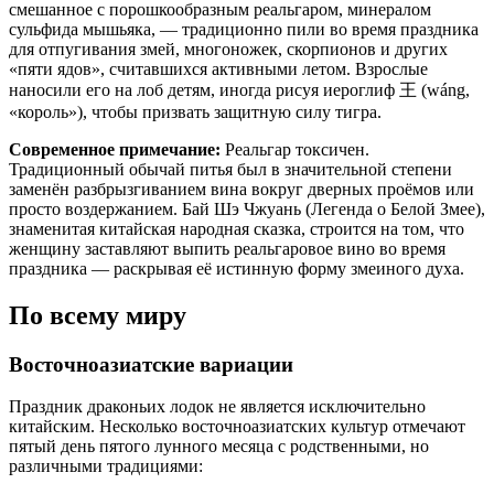
смешанное с порошкообразным реальгаром, минералом
сульфида мышьяка, — традиционно пили во время праздника
для отпугивания змей, многоножек, скорпионов и других
«пяти ядов», считавшихся активными летом. Взрослые
наносили его на лоб детям, иногда рисуя иероглиф 王 (wáng,
«король»), чтобы призвать защитную силу тигра.
Современное примечание:
Реальгар токсичен.
Традиционный обычай питья был в значительной степени
заменён разбрызгиванием вина вокруг дверных проёмов или
просто воздержанием. Бай Шэ Чжуань (Легенда о Белой Змее),
знаменитая китайская народная сказка, строится на том, что
женщину заставляют выпить реальгаровое вино во время
праздника — раскрывая её истинную форму змеиного духа.
По всему миру
Восточноазиатские вариации
Праздник драконьих лодок не является исключительно
китайским. Несколько восточноазиатских культур отмечают
пятый день пятого лунного месяца с родственными, но
различными традициями: