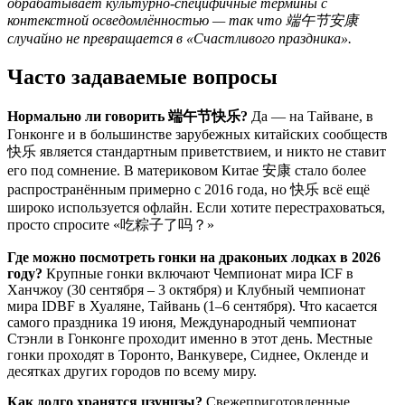
обрабатывает культурно-специфичные термины с
контекстной осведомлённостью — так что 端午节安康
случайно не превращается в «Счастливого праздника».
Часто задаваемые вопросы
Нормально ли говорить 端午节快乐?
Да — на Тайване, в
Гонконге и в большинстве зарубежных китайских сообществ
快乐 является стандартным приветствием, и никто не ставит
его под сомнение. В материковом Китае 安康 стало более
распространённым примерно с 2016 года, но 快乐 всё ещё
широко используется офлайн. Если хотите перестраховаться,
просто спросите «吃粽子了吗？»
Где можно посмотреть гонки на драконьих лодках в 2026
году?
Крупные гонки включают Чемпионат мира ICF в
Ханчжоу (30 сентября – 3 октября) и Клубный чемпионат
мира IDBF в Хуаляне, Тайвань (1–6 сентября). Что касается
самого праздника 19 июня, Международный чемпионат
Стэнли в Гонконге проходит именно в этот день. Местные
гонки проходят в Торонто, Ванкувере, Сиднее, Окленде и
десятках других городов по всему миру.
Как долго хранятся цзунцзы?
Свежеприготовленные