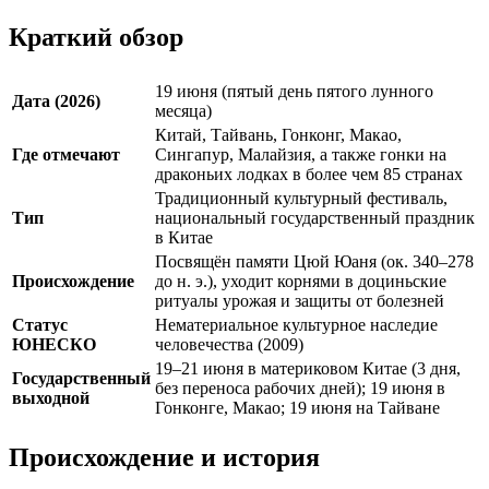
Краткий обзор
19 июня (пятый день пятого лунного
Дата (2026)
месяца)
Китай, Тайвань, Гонконг, Макао,
Где отмечают
Сингапур, Малайзия, а также гонки на
драконьих лодках в более чем 85 странах
Традиционный культурный фестиваль,
Тип
национальный государственный праздник
в Китае
Посвящён памяти Цюй Юаня (ок. 340–278
Происхождение
до н. э.), уходит корнями в доциньские
ритуалы урожая и защиты от болезней
Статус
Нематериальное культурное наследие
ЮНЕСКО
человечества (2009)
19–21 июня в материковом Китае (3 дня,
Государственный
без переноса рабочих дней); 19 июня в
выходной
Гонконге, Макао; 19 июня на Тайване
Происхождение и история