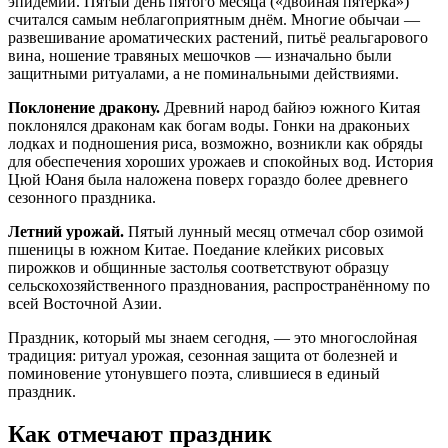
эпидемии. Пятый день пятого месяца («двойная пятёрка»)
считался самым неблагоприятным днём. Многие обычаи —
развешивание ароматических растений, питьё реальгарового
вина, ношение травяных мешочков — изначально были
защитными ритуалами, а не поминальными действиями.
Поклонение дракону.
Древний народ байюэ южного Китая
поклонялся драконам как богам воды. Гонки на драконьих
лодках и подношения риса, возможно, возникли как обряды
для обеспечения хороших урожаев и спокойных вод. История
Цюй Юаня была наложена поверх гораздо более древнего
сезонного праздника.
Летний урожай.
Пятый лунный месяц отмечал сбор озимой
пшеницы в южном Китае. Поедание клейких рисовых
пирожков и общинные застолья соответствуют образцу
сельскохозяйственного празднования, распространённому по
всей Восточной Азии.
Праздник, который мы знаем сегодня, — это многослойная
традиция: ритуал урожая, сезонная защита от болезней и
поминовение утонувшего поэта, слившиеся в единый
праздник.
Как отмечают праздник