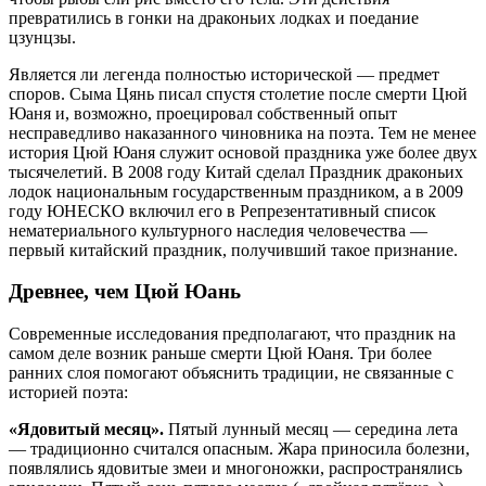
превратились в гонки на драконьих лодках и поедание
цзунцзы.
Является ли легенда полностью исторической — предмет
споров. Сыма Цянь писал спустя столетие после смерти Цюй
Юаня и, возможно, проецировал собственный опыт
несправедливо наказанного чиновника на поэта. Тем не менее
история Цюй Юаня служит основой праздника уже более двух
тысячелетий. В 2008 году Китай сделал Праздник драконьих
лодок национальным государственным праздником, а в 2009
году ЮНЕСКО включил его в Репрезентативный список
нематериального культурного наследия человечества —
первый китайский праздник, получивший такое признание.
Древнее, чем Цюй Юань
Современные исследования предполагают, что праздник на
самом деле возник раньше смерти Цюй Юаня. Три более
ранних слоя помогают объяснить традиции, не связанные с
историей поэта:
«Ядовитый месяц».
Пятый лунный месяц — середина лета
— традиционно считался опасным. Жара приносила болезни,
появлялись ядовитые змеи и многоножки, распространялись