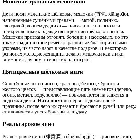
Ношение травяных мешочков
Дети носят маленькие шёлковые мешочки (香包, xiāngbāo),
наполненные сушёными травами — мятой, полынью,
гвоздикой, корнем дудника — повязанные на шею или
прикреплённые к одежде пятицветной шёлковой нитью.
Мешочки призваны отгонять болезни и насекомых, но это
также традиционное ремесло: расшитые благоприятными
узорами, их часто дарят в качестве подарков. В некоторых
регионах молодые женщины делают мешочки как знаки
внимания для романтических партнёров.
Пятицветные шёлковые нити
Сплетённые нити синего, красного, белого, чёрного и
жёлтого цветов — представляющие пять элементов (дерево,
огонь, металл, воду, землю) — повязываются на запястья и
лодыжки детей. Нити носят до первого дождя после
праздника, после чего их срезают и бросают в ручей или реку,
символически унося болезни и неудачу.
Реальгаровое вино
Реальгаровое вино (雄黄酒, xiónghuáng jiǔ) — рисовое вино,