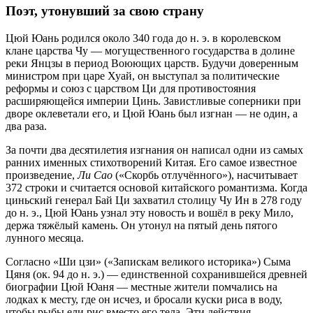
Поэт, утонувший за свою страну
Цюй Юань родился около 340 года до н. э. в королевском
клане царства Чу — могущественного государства в долине
реки Янцзы в период Воюющих царств. Будучи доверенным
министром при царе Хуай, он выступал за политические
реформы и союз с царством Ци для противостояния
расширяющейся империи Цинь. Завистливые соперники при
дворе оклеветали его, и Цюй Юань был изгнан — не один, а
два раза.
За почти два десятилетия изгнания он написал одни из самых
ранних именных стихотворений Китая. Его самое известное
произведение,
Ли Сао
(«Скорбь отлучённого»), насчитывает
372 строки и считается основой китайского романтизма. Когда
циньский генерал Бай Ци захватил столицу Чу Ин в 278 году
до н. э., Цюй Юань узнал эту новость и вошёл в реку Мило,
держа тяжёлый камень. Он утонул на пятый день пятого
лунного месяца.
Согласно «Ши цзи» («Запискам великого историка») Сыма
Цяня (ок. 94 до н. э.) — единственной сохранившейся древней
биографии Цюй Юаня — местные жители помчались на
лодках к месту, где он исчез, и бросали куски риса в воду,
чтобы рыбы ели рис вместо его тела. Эти действия