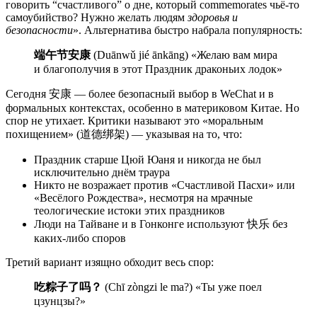
говорить “счастливого” о дне, который commemorates чьё-то
самоубийство? Нужно желать людям
здоровья и
безопасности
». Альтернатива быстро набрала популярность:
端午节安康
(Duānwǔ jié ānkāng) «Желаю вам мира
и благополучия в этот Праздник драконьих лодок»
Сегодня 安康 — более безопасный выбор в WeChat и в
формальных контекстах, особенно в материковом Китае. Но
спор не утихает. Критики называют это «моральным
похищением» (道德绑架) — указывая на то, что:
Праздник старше Цюй Юаня и никогда не был
исключительно днём траура
Никто не возражает против «Счастливой Пасхи» или
«Весёлого Рождества», несмотря на мрачные
теологические истоки этих праздников
Люди на Тайване и в Гонконге используют 快乐 без
каких-либо споров
Третий вариант изящно обходит весь спор:
吃粽子了吗？
(Chī zòngzi le ma?) «Ты уже поел
цзунцзы?»