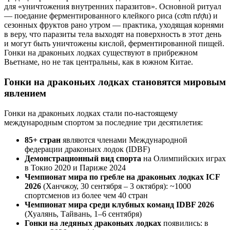
для «уничтожения внутренних паразитов». Основной ритуал
— поедание ферментированного клейкого риса (cơm rượu) и
сезонных фруктов рано утром — практика, уходящая корнями
в веру, что паразиты тела выходят на поверхность в этот день
и могут быть уничтожены кислой, ферментированной пищей.
Гонки на драконьих лодках существуют в прибрежном
Вьетнаме, но не так центральны, как в южном Китае.
Гонки на драконьих лодках становятся мировым
явлением
Гонки на драконьих лодках стали по-настоящему
международным спортом за последние три десятилетия:
85+ стран
являются членами Международной
федерации драконьих лодок (IDBF)
Демонстрационный вид спорта
на Олимпийских играх
в Токио 2020 и Париже 2024
Чемпионат мира по гребле на драконьих лодках ICF
2026
(Ханчжоу, 30 сентября – 3 октября): ~1000
спортсменов из более чем 40 стран
Чемпионат мира среди клубных команд IDBF 2026
(Хуалянь, Тайвань, 1–6 сентября)
Гонки на ледяных драконьих лодках
появились: в