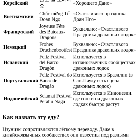
Корейский
«Хорошего Дано»
요
Chúc mừng Tết
«Счастливого праздника
Вьетнамский
Đoan Ngọ
Доан Нго»
Joyeuse Fête
Буквально: «Счастливого
Французский
des Bateaux-
Праздника драконьих лодок»
Dragons
Frohes
Буквально: «Счастливого
Немецкий
Drachenbootfest
Праздника драконьих лодок»
Feliz Festival
Используется в
Испанский
del Barco
испаноязычных сообществах
Dragón
драконьих лодок
Feliz Festival do
Используется в Бразилии (в
Португальский
Barco de
Сан-Паулу есть сцена
Dragão
драконьих лодок)
Используется в Индонезии,
Selamat Festival
Индонезийский
где гонки на драконьих
Perahu Naga
лодках быстро растут
Как назвать эту еду?
Цзунцзы сопротивляются лёгкому переводу. Даже в
китайскоязычных сообществах они известны под разными