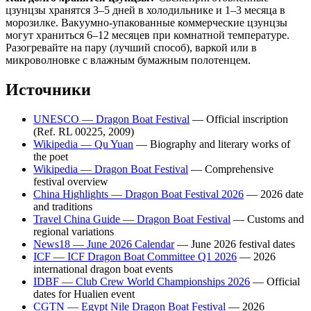
цзунцзы хранятся 3–5 дней в холодильнике и 1–3 месяца в
морозилке. Вакуумно-упакованные коммерческие цзунцзы
могут храниться 6–12 месяцев при комнатной температуре.
Разогревайте на пару (лучший способ), варкой или в
микроволновке с влажным бумажным полотенцем.
Источники
UNESCO — Dragon Boat Festival
— Official inscription
(Ref. RL 00225, 2009)
Wikipedia — Qu Yuan
— Biography and literary works of
the poet
Wikipedia — Dragon Boat Festival
— Comprehensive
festival overview
China Highlights — Dragon Boat Festival 2026
— 2026 date
and traditions
Travel China Guide — Dragon Boat Festival
— Customs and
regional variations
News18 — June 2026 Calendar
— June 2026 festival dates
ICF — ICF Dragon Boat Committee Q1 2026
— 2026
international dragon boat events
IDBF — Club Crew World Championships 2026
— Official
dates for Hualien event
CGTN — Egypt Nile Dragon Boat Festival
— 2026