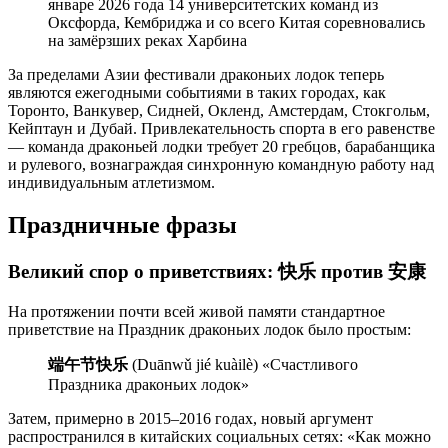
январе 2026 года 14 университетских команд из
Оксфорда, Кембриджа и со всего Китая соревновались
на замёрзших реках Харбина
За пределами Азии фестивали драконьих лодок теперь
являются ежегодными событиями в таких городах, как
Торонто, Ванкувер, Сидней, Окленд, Амстердам, Стокгольм,
Кейптаун и Дубай. Привлекательность спорта в его равенстве
— команда драконьей лодки требует 20 гребцов, барабанщика
и рулевого, вознаграждая синхронную командную работу над
индивидуальным атлетизмом.
Праздничные фразы
Великий спор о приветствиях: 快乐 против 安康
На протяжении почти всей живой памяти стандартное
приветствие на Праздник драконьих лодок было простым:
端午节快乐
(Duānwǔ jié kuàilè) «Счастливого
Праздника драконьих лодок»
Затем, примерно в 2015–2016 годах, новый аргумент
распространился в китайских социальных сетях: «Как можно