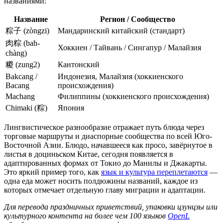
названиями:
Название
Регион / Сообщество
粽子 (zòngzi)
Мандаринский китайский (стандарт)
肉粽 (bah-
Хоккиен / Тайвань / Сингапур / Малайзия
chàng)
糉 (zung2)
Кантонский
Bakcang /
Индонезия, Малайзия (хоккиенского
Bacang
происхождения)
Machang
Филиппины (хоккиенского происхождения)
Chimaki (粽)
Япония
Лингвистическое разнообразие отражает путь блюда через
торговые маршруты и диаспорные сообщества по всей Юго-
Восточной Азии. Блюдо, начавшееся как просо, завёрнутое в
листья в доциньском Китае, сегодня появляется в
адаптированных формах от Токио до Манилы и Джакарты.
Это яркий пример того, как
язык и культура переплетаются
—
одна еда может носить полдюжины названий, каждое из
которых отмечает отдельную главу миграции и адаптации.
Для перевода праздничных приветствий, упаковки цзунцзы или
культурного контента на более чем 100 языков
OpenL