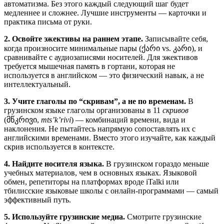
автоматизма. Без этого каждый следующий шаг будет
медленнее и сложнее. Лучшие инструменты — карточки и
практика письма от руки.
2. Освойте эжективы на раннем этапе.
Записывайте себя,
когда произносите минимальные пары (ქარი vs. კარი), и
сравнивайте с аудиозаписями носителей. Для эжективов
требуется мышечная память в гортани, которая не
используется в английском — это физический навык, а не
интеллектуальный.
3. Учите глаголы по “скривам”, а не по временам.
В
грузинском языке глаголы организованы в 11
скривов
(მწკრივი,
mts’k’rivi
) — комбинаций времени, вида и
наклонения. Не пытайтесь напрямую сопоставлять их с
английскими временами. Вместо этого изучайте, как каждый
скрив используется в контексте.
4. Найдите носителя языка.
В грузинском гораздо меньше
учебных материалов, чем в основных языках. Языковой
обмен, репетиторы на платформах вроде iTalki или
тбилисские языковые школы с онлайн-программами — самый
эффективный путь.
5. Используйте грузинские медиа.
Смотрите грузинские