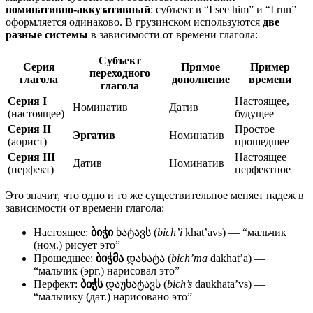
номинативно-аккузативный
: субъект в “I see him” и “I run”
оформляется одинаково. В грузинском используются
две
разные системы
в зависимости от времени глагола:
Субъект
Серия
Прямое
Пример
переходного
глагола
дополнение
времени
глагола
Серия I
Настоящее,
Номинатив
Датив
(настоящее)
будущее
Серия II
Простое
Эргатив
Номинатив
(аорист)
прошедшее
Серия III
Настоящее
Датив
Номинатив
(перфект)
перфектное
Это значит, что одно и то же существительное меняет падеж в
зависимости от времени глагола:
Настоящее:
ბიჭი
ხატავს (
bich’i
khat’avs) — “мальчик
(ном.) рисует это”
Прошедшее:
ბიჭმა
დახატა (
bich’ma
dakhat’a) —
“мальчик (эрг.) нарисовал это”
Перфект:
ბიჭს
დაუხატავს (
bich’s
daukhata’vs) —
“мальчику (дат.) нарисовано это”