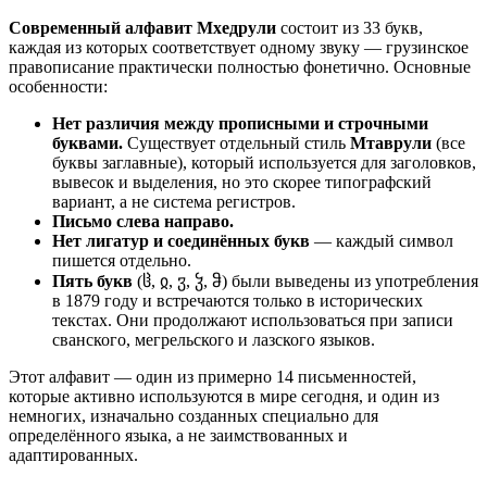
Современный алфавит Мхедрули
состоит из 33 букв,
каждая из которых соответствует одному звуку — грузинское
правописание практически полностью фонетично. Основные
особенности:
Нет различия между прописными и строчными
буквами.
Существует отдельный стиль
Мтаврули
(все
буквы заглавные), который используется для заголовков,
вывесок и выделения, но это скорее типографский
вариант, а не система регистров.
Письмо слева направо.
Нет лигатур и соединённых букв
— каждый символ
пишется отдельно.
Пять букв
(ჱ, ჲ, ჳ, ჴ, ჵ) были выведены из употребления
в 1879 году и встречаются только в исторических
текстах. Они продолжают использоваться при записи
сванского, мегрельского и лазского языков.
Этот алфавит — один из примерно 14 письменностей,
которые активно используются в мире сегодня, и один из
немногих, изначально созданных специально для
определённого языка, а не заимствованных и
адаптированных.