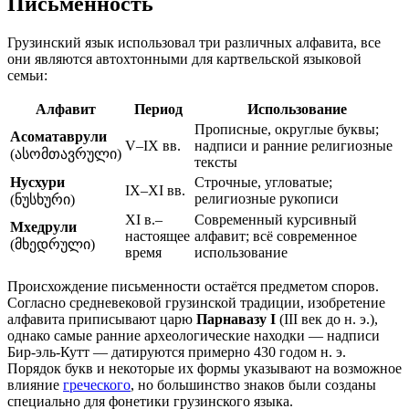
Письменность
Грузинский язык использовал три различных алфавита, все
они являются автохтонными для картвельской языковой
семьи:
Алфавит
Период
Использование
Прописные, округлые буквы;
Асоматаврули
V–IX вв.
надписи и ранние религиозные
(ასომთავრული)
тексты
Нусхури
Строчные, угловатые;
IX–XI вв.
религиозные рукописи
(ნუსხური)
XI в.–
Современный курсивный
Мхедрули
настоящее
алфавит; всё современное
(მხედრული)
время
использование
Происхождение письменности остаётся предметом споров.
Согласно средневековой грузинской традиции, изобретение
алфавита приписывают царю
Парнавазу I
(III век до н. э.),
однако самые ранние археологические находки — надписи
Бир-эль-Кутт — датируются примерно 430 годом н. э.
Порядок букв и некоторые их формы указывают на возможное
влияние
греческого
, но большинство знаков были созданы
специально для фонетики грузинского языка.