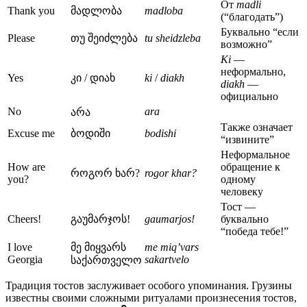
От
madli
Thank you
მადლობა
madloba
(“благодать”)
Буквально “если
Please
თუ შეიძლება
tu sheidzleba
возможно”
Ki
—
неформально,
Yes
კი / დიახ
ki
/
diakh
diakh
—
официально
No
ara
არა
Также означает
Excuse me
ბოდიში
bodishi
“извините”
Неформальное
How are
обращение к
როგორ ხარ?
rogor khar?
you?
одному
человеку
Тост —
Cheers!
გაუმარჯოს!
gaumarjos!
буквально
“победа тебе!”
I love
მე მიყვარს
me miq’vars
Georgia
sakartvelo
საქართველო
Традиция тостов заслуживает особого упоминания. Грузины
известны своими сложными ритуалами произнесения тостов,