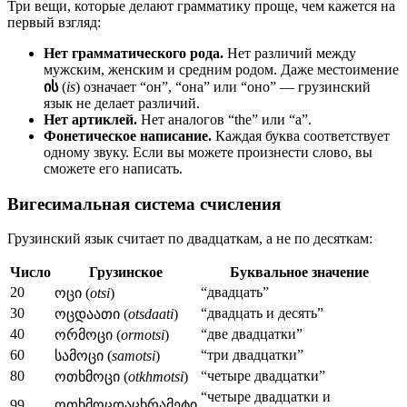
Три вещи, которые делают грамматику проще, чем кажется на
первый взгляд:
Нет грамматического рода.
Нет различий между
мужским, женским и средним родом. Даже местоимение
ის
(
is
) означает “он”, “она” или “оно” — грузинский
язык не делает различий.
Нет артиклей.
Нет аналогов “the” или “a”.
Фонетическое написание.
Каждая буква соответствует
одному звуку. Если вы можете произнести слово, вы
сможете его написать.
Вигесимальная система счисления
Грузинский язык считает по двадцаткам, а не по десяткам:
Число
Грузинское
Буквальное значение
20
“двадцать”
ოცი (
otsi
)
30
“двадцать и десять”
ოცდაათი (
otsdaati
)
40
“две двадцатки”
ორმოცი (
ormotsi
)
60
“три двадцатки”
სამოცი (
samotsi
)
80
“четыре двадцатки”
ოთხმოცი (
otkhmotsi
)
“четыре двадцатки и
99
ოთხმოცდაცხრამეტი