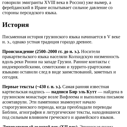
говорили эмигранты XVIII века в России) уже вымер, а
ферейданский в Иране испытывает сильное давление со
стороны персидского языка.
История
Письменная история грузинского языка начинается в V веке
н. э., однако устная традиция гораздо древнее.
Происхождение (2500–2000 гг. до н. э.).
Носители
пракартвельского языка населяли Колхидскую низменность
вдоль реки Риони на западе Грузии. Ранние контакты с
индоевропейскими, семитскими и хуррито-урартскими
языками оставили след в виде заимствований, заметных и
сегодня.
Первые тексты (~430 г. н. э.).
Самая ранняя известная
картвельская надпись —
надписи Бир эль Кутт
— найдена в
грузинском монастыре возле Вифлеема и выполнена письмом
асомтаврули. Эти памятники знаменуют начало
старогрузинского периода, когда преобладали переводы
Библии, агиография и литургические тексты, находившиеся
под сильным влиянием греческого и арамейского языков.
Литературный золотой век (XII век).
Эпическая поэма