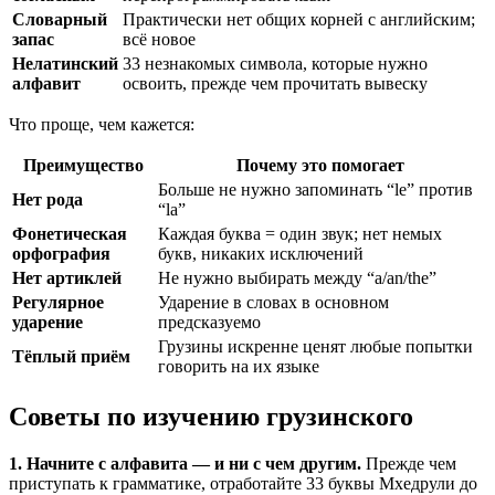
Словарный
Практически нет общих корней с английским;
запас
всё новое
Нелатинский
33 незнакомых символа, которые нужно
алфавит
освоить, прежде чем прочитать вывеску
Что проще, чем кажется:
Преимущество
Почему это помогает
Больше не нужно запоминать “le” против
Нет рода
“la”
Фонетическая
Каждая буква = один звук; нет немых
орфография
букв, никаких исключений
Нет артиклей
Не нужно выбирать между “a/an/the”
Регулярное
Ударение в словах в основном
ударение
предсказуемо
Грузины искренне ценят любые попытки
Тёплый приём
говорить на их языке
Советы по изучению грузинского
1. Начните с алфавита — и ни с чем другим.
Прежде чем
приступать к грамматике, отработайте 33 буквы Мхедрули до