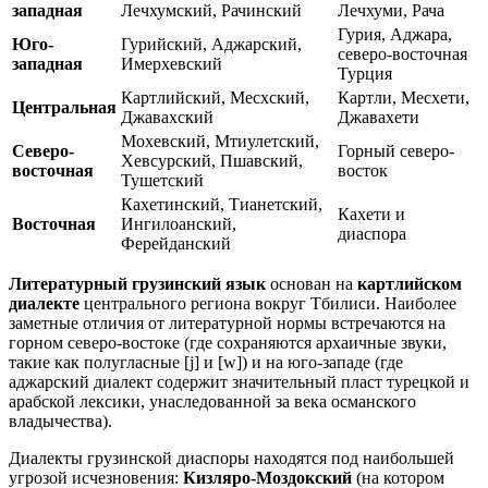
западная
Лечхумский, Рачинский
Лечхуми, Рача
Гурия, Аджара,
Юго-
Гурийский, Аджарский,
северо-восточная
западная
Имерхевский
Турция
Картлийский, Месхский,
Картли, Месхети,
Центральная
Джавахский
Джавахети
Мохевский, Мтиулетский,
Северо-
Горный северо-
Хевсурский, Пшавский,
восточная
восток
Тушетский
Кахетинский, Тианетский,
Кахети и
Восточная
Ингилоанский,
диаспора
Ферейданский
Литературный грузинский язык
основан на
картлийском
диалекте
центрального региона вокруг Тбилиси. Наиболее
заметные отличия от литературной нормы встречаются на
горном северо-востоке (где сохраняются архаичные звуки,
такие как полугласные [j] и [w]) и на юго-западе (где
аджарский диалект содержит значительный пласт турецкой и
арабской лексики, унаследованной за века османского
владычества).
Диалекты грузинской диаспоры находятся под наибольшей
угрозой исчезновения:
Кизляро-Моздокский
(на котором