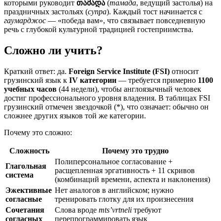
которыми руководит
თამადა
(
тамада
, ведущий застолья) на
праздничных застольях (
супра
). Каждый тост начинается с
гаумарджос
— «победа вам», что связывает повседневную
речь с глубокой культурной традицией гостеприимства.
Сложно ли учить?
Краткий ответ: да.
Foreign Service Institute (FSI)
относит
грузинский язык к
IV категории
— требуется примерно
1100
учебных часов
(44 недели), чтобы англоязычный человек
достиг профессионального уровня владения. В таблицах FSI
грузинский отмечен звездочкой (*), что означает: обычно он
сложнее других языков той же категории.
Почему это сложно:
Сложность
Почему это трудно
Полиперсональное согласование +
Глагольная
расщепленная эргативность + 11 скривов
система
(комбинаций времени, аспекта и наклонения)
Эжективные
Нет аналогов в английском; нужно
согласные
тренировать глотку для их произнесения
Сочетания
Слова вроде
mts’vrtneli
требуют
согласных
перепрограммировать язык