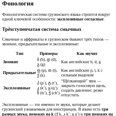
Фонология
Фонологическая система грузинского языка строится вокруг
одной ключевой особенности:
эксплозивные согласные
.
Трёхступенчатая система смычных
Смычные и аффрикаты в грузинском бывают трёх типов —
звонкие, придыхательные и эксплозивные:
Тип
Примеры
Как звучит
ბ (b), დ (d),
Звонкие
Как английские b, d, g
გ (g)
ფ (p), თ (t),
Как английские p, t, k с
Придыхательные
сильным выдохом
ქ (k)
“Щёлкающий” звук —
პ (p’), ტ (t’),
закрыть голосовую щель,
Эксплозивные
კ (k’), ყ (q’),
создать давление, резко
წ (ts’), ჭ (ch’)
отпустить
Эксплозивные — это именно те звуки, которые делают
грузинский узнаваемым для иностранцев. В языке есть
три
разных звука, похожих на k
(ქ k, კ k’, ყ q’) и
три похожих на