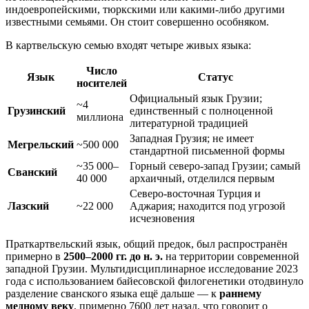
индоевропейскими, тюркскими или какими-либо другими
известными семьями. Он стоит совершенно особняком.
В картвельскую семью входят четыре живых языка:
Число
Язык
Статус
носителей
Официальный язык Грузии;
~4
Грузинский
единственный с полноценной
миллиона
литературной традицией
Западная Грузия; не имеет
Мегрельский
~500 000
стандартной письменной формы
~35 000–
Горный северо-запад Грузии; самый
Сванский
40 000
архаичный, отделился первым
Северо-восточная Турция и
Лазский
~22 000
Аджария; находится под угрозой
исчезновения
Праткартвельский язык, общий предок, был распространён
примерно в
2500–2000 гг. до н. э.
на территории современной
западной Грузии. Мультидисциплинарное исследование 2023
года с использованием байесовской филогенетики отодвинуло
разделение сванского языка ещё дальше — к
раннему
медному веку
, примерно 7600 лет назад, что говорит о