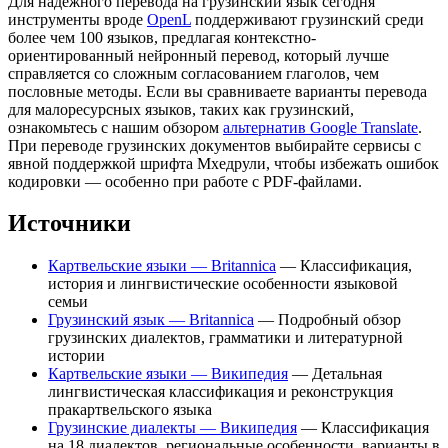
Для надёжного перевода на грузинский язык сегодня
инструменты вроде
OpenL
поддерживают грузинский среди
более чем 100 языков, предлагая контекстно-
ориентированный нейронный перевод, который лучше
справляется со сложным согласованием глаголов, чем
пословные методы. Если вы сравниваете варианты перевода
для малоресурсных языков, таких как грузинский,
ознакомьтесь с нашим обзором
альтернатив Google Translate
.
При переводе грузинских документов выбирайте сервисы с
явной поддержкой шрифта Мхедрули, чтобы избежать ошибок
кодировки — особенно при работе с PDF-файлами.
Источники
Картвельские языки — Britannica
— Классификация,
история и лингвистические особенности языковой
семьи
Грузинский язык — Britannica
— Подробный обзор
грузинских диалектов, грамматики и литературной
истории
Картвельские языки — Википедия
— Детальная
лингвистическая классификация и реконструкция
пракартвельского языка
Грузинские диалекты — Википедия
— Классификация
на 18 диалектов, региональные особенности, варианты в