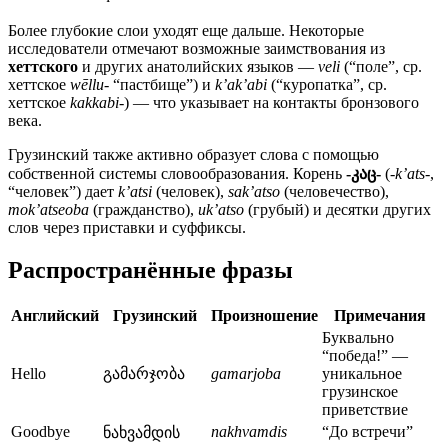
Более глубокие слои уходят еще дальше. Некоторые
исследователи отмечают возможные заимствования из
хеттского
и других анатолийских языков —
veli
(“поле”, ср.
хеттское
wēllu-
“пастбище”) и
k’ak’abi
(“куропатка”, ср.
хеттское
kakkabi-
) — что указывает на контакты бронзового
века.
Грузинский также активно образует слова с помощью
собственной системы словообразования. Корень
-კაც-
(
-k’ats-
,
“человек”) дает
k’atsi
(человек),
sak’atso
(человечество),
mok’atseoba
(гражданство),
uk’atso
(грубый) и десятки других
слов через приставки и суффиксы.
Распространённые фразы
Английский
Грузинский
Произношение
Примечания
Буквально
“победа!” —
Hello
გამარჯობა
gamarjoba
уникальное
грузинское
приветствие
Goodbye
nakhvamdis
“До встречи”
ნახვამდის