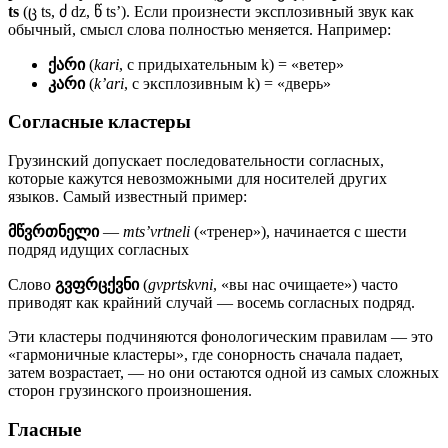
ts
(ც ts, ძ dz, წ ts’). Если произнести эксплозивный звук как
обычный, смысл слова полностью меняется. Например:
ქარი
(
kari
, с придыхательным k) = «ветер»
კარი
(
k’ari
, с эксплозивным k) = «дверь»
Согласные кластеры
Грузинский допускает последовательности согласных,
которые кажутся невозможными для носителей других
языков. Самый известный пример:
მწვრთნელი
—
mts’vrtneli
(«тренер»), начинается с шести
подряд идущих согласных
Слово
გვფრცქვნი
(
gvprtskvni
, «вы нас очищаете») часто
приводят как крайний случай — восемь согласных подряд.
Эти кластеры подчиняются фонологическим правилам — это
«гармоничные кластеры», где сонорность сначала падает,
затем возрастает, — но они остаются одной из самых сложных
сторон грузинского произношения.
Гласные