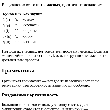
В грузинском всего
пять гласных
, идентичных испанским:
Буква
IPA
Как звучит
/a/
«отец»
ა (a)
/ɛ/
«кровать»
ე (e)
/i/
«видеть»
ი (i)
/ɔ/
«или»
ო (o)
/u/
«синий»
უ (u)
Нет долгих гласных, нет тонов, нет носовых гласных. Если вы
можете чётко произнести a, e, i, o, u, то грузинские гласные не
доставят вам проблем.
Грамматика
Грузинская грамматика — вот где язык заслуживает свою
репутацию. Три особенности выделяются особенно.
Разделённая эргативность
Большинство языков используют одну систему для
маркировки субъектов и объектов. Английский —