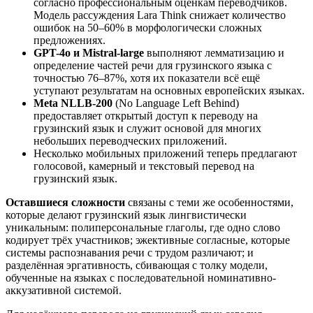
согласно профессиональным оценкам переводчиков.
Модель рассуждения Lara Think снижает количество
ошибок на 50–60% в морфологически сложных
предложениях.
GPT-4o и Mistral-large
выполняют лемматизацию и
определение частей речи для грузинского языка с
точностью 76–87%, хотя их показатели всё ещё
уступают результатам на основных европейских языках.
Meta NLLB-200
(No Language Left Behind)
предоставляет открытый доступ к переводу на
грузинский язык и служит основой для многих
небольших переводческих приложений.
Несколько мобильных приложений теперь предлагают
голосовой, камерный и текстовый перевод на
грузинский язык.
Оставшиеся сложности
связаны с теми же особенностями,
которые делают грузинский язык лингвистически
уникальным: полиперсональные глаголы, где одно слово
кодирует трёх участников; эжективные согласные, которые
системы распознавания речи с трудом различают; и
разделённая эргативность, сбивающая с толку модели,
обученные на языках с последовательной номинативно-
аккузативной системой.