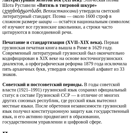
Шота Руставели
«Витязь в тигровой шкуре»
(
ვეფხისტყაოსანი
,
Вепхисткаосани
) утвердила светский
литературный стандарт. Поэма — около 1600 строф в
сложном размере
шаири
— остаётся национальным символом:
её изучают все грузинские школьники, а строки часто
цитируются в повседневной речи.
Печатание и стандартизация (XVII–XIX века).
Первая
грузинская печатная книга вышла в Риме в 1629 году.
Современный литературный грузинский был окончательно
кодифицирован в XIX веке на основе восточногрузинских
диалектов, а орфографическая реформа 1879 года исключила
пять архаичных букв, утвердив современный алфавит из 33
знаков.
Советский и постсоветский периоды.
В годы советской
власти (1921–1991) грузинский язык сохранял официальный
статус в составе Грузинской ССР — в отличие от многих
других союзных республик, где русский язык вытеснил
местные языки. После обретения независимости грузинский
язык получил конституционную защиту как государственный
язык, и его активно продвигают в образовании,
государственном управлении и цифровой сфере.