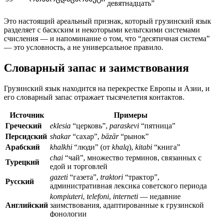
девятнадцать”
Это настоящий ареальный признак, который грузинский язык
разделяет с баскским и некоторыми кельтскими системами
счисления — и напоминание о том, что “десятичная система”
— это условность, а не универсальное правило.
Словарный запас и заимствования
Грузинский язык находится на перекрестке Европы и Азии, и
его словарный запас отражает тысячелетия контактов.
Источник
Примеры
Греческий
eklesia
“церковь”,
paraskevi
“пятница”
Персидский
shakar
“сахар”,
bāzār
“рынок”
Арабский
khalkhi
“люди” (от
khalq
),
kitabi
“книга”
chai
“чай”, множество терминов, связанных с
Турецкий
едой и торговлей
gazeti
“газета”,
traktori
“трактор”,
Русский
административная лексика советского периода
kompiuteri
,
telefoni
,
interneti
— недавние
Английский
заимствования, адаптированные к грузинской
фонологии