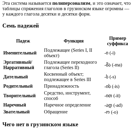
Эта система называется
полиперсонализм
, и это означает, что
таблицы спряжения глаголов в грузинском языке огромны —
у каждого глагола десятки и десятки форм.
Семь падежей
Пример
Падеж
Функция
суффикса
Подлежащее (Series I, II
Именительный
-ი (-i)
объект)
Эргативный/
Подлежащее переходного
-მა (-ma)
Нарративный
глагола (Series II)
Косвенный объект;
Дательный
-ს (-s)
подлежащее в Series III
Родительный
Принадлежность
-ის (-is)
Средство, инструмент,
Творительный
-ით (-it)
способ
Наречный
Наречное определение
-ად (-ad)
Звательный
Обращение
-ო (-o)
Чего нет в грузинском языке