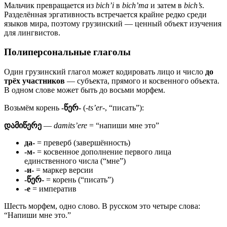
Мальчик превращается из
bich’i
в
bich’ma
и затем в
bich’s
.
Разделённая эргативность встречается крайне редко среди
языков мира, поэтому грузинский — ценный объект изучения
для лингвистов.
Полиперсональные глаголы
Один грузинский глагол может кодировать лицо и число
до
трёх участников
— субъекта, прямого и косвенного объекта.
В одном слове может быть до восьми морфем.
Возьмём корень
-წერ-
(
-ts’er-
, “писать”):
დამიწერე
—
damits’ere
= “напиши мне это”
да-
= преверб (завершённость)
-м-
= косвенное дополнение первого лица
единственного числа (“мне”)
-и-
= маркер версии
-წერ-
= корень (“писать”)
-е
= императив
Шесть морфем, одно слово. В русском это четыре слова:
“Напиши мне это.”