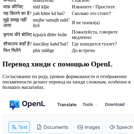
धन्यवाद
dhanyavād
Спасибо
माफ़ कीजिए
māf kījie
Извините / Простите
यह कितने का है?
yah kitne kā hai?
Сколько это стоит?
मुझे समझ नहीं
mujhe samajh nahī̃
Я не понял(а)
आया
āyā
Пожалуйста, говорите
कृपया धीरे बोलिए
kṛpayā dhīre bolie
медленно
शौचालय कहाँ है?
śaucālay kahā̃ hai?
Где находится туалет?
फिर मिलेंगे
phir milẽge
До встречи
Перевод хинди с помощью OpenL
Согласование по роду, уровни формальности и отображение
письменности делают перевод на хинди сложным, особенно в
больших масштабах.