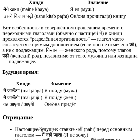
Хинди
Значение
मैंने खाया (maĩne khāyā)
Я ел (муж.)
उसने किताब पढ़ी (usne kitāb paṛhī)
Он/она прочитал(а) книгу
Вот особенность: в совершённом прошедшем времени с
переходными глаголами (обычно с частицей ने) в хинди
проявляется “разделённая эргативность” — глагол часто
согласуется с прямым дополнением (если оно не отмечено को),
а не с подлежащим. किताब — женского рода, поэтому глагол
पढ़ी (женский род), независимо от того, мужчина или женщина
— подлежащее.
Будущее время:
Хинди
Значение
मैं जाऊँगा (maĩ jāū̃gā)
Я пойду (муж.)
मैं जाऊँगी (maĩ jāū̃gī)
Я пойду (жен.)
वह आएगा / आएगी
Он/она придёт
Отрицание
Настоящее/будущее: ставьте नहीं (nahī̃) перед основным
глаголом — मैं नहीं जाता (Я не хожу)