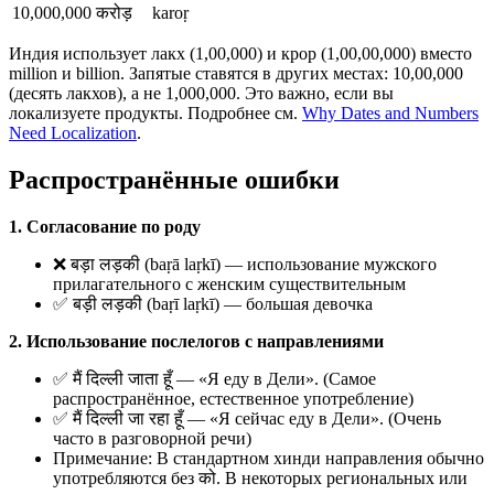
10,000,000
करोड़
karoṛ
Индия использует лакх (1,00,000) и крор (1,00,00,000) вместо
million и billion. Запятые ставятся в других местах: 10,00,000
(десять лакхов), а не 1,000,000. Это важно, если вы
локализуете продукты. Подробнее см.
Why Dates and Numbers
Need Localization
.
Распространённые ошибки
1. Согласование по роду
❌ बड़ा लड़की (baṛā laṛkī) — использование мужского
прилагательного с женским существительным
✅ बड़ी लड़की (baṛī laṛkī) — большая девочка
2. Использование послелогов с направлениями
✅ मैं दिल्ली जाता हूँ — «Я еду в Дели». (Самое
распространённое, естественное употребление)
✅ मैं दिल्ली जा रहा हूँ — «Я сейчас еду в Дели». (Очень
часто в разговорной речи)
Примечание: В стандартном хинди направления обычно
употребляются без को. В некоторых региональных или