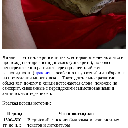
Хинди — это индоарийский язык, который в конечном итоге
происходит от древнеиндийского (санскрита), но более
непосредственно развился через среднеиндийские
разновидности (
пракриты
, особенно шаурасени) и апабхрамша
на протяжении многих веков. Такое длительное развитие
объясняет, почему в хинди встречаются слова, похожие на
санскрит, смешанные с персидскими заимствованиями и
английскими терминами.
Краткая версия истории:
Период
Что происходило
1500–500
Ведийский санскрит был языком религиозных
гг. до н. э.
текстов и литературы