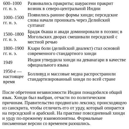
600–1000
Развивались пракриты; шаурасени пракрит
гг. н. э.
возник в северо-центральной Индии
Появились ранние формы хинди; персидские
1000–1500
слова начали проникать через Делийский
гг. н. э.
султанат
Брадж бхаша и авади доминировали в поэзии; в
1500–1800
Могольских дворах смешивали персидский с
гг. н. э.
местной речью
1800–1900
Кхари боли (делийский диалект) стал основой
гг. н. э.
современного стандартного хинди
Индия утвердила хинди на деванагари в качестве
1949
официального языка
1950-е —
Болливуд и массовые медиа распространили
настоящее
стандартизированный хинди по всей стране
время
После обретения независимости Индии понадобился общий
язык. Хинди был выбран, отчасти по политическим
причинам. Правительство продвигало лексику, происходящую
из санскрита, чтобы отличить его от урду, который опирается
на персидский и арабский. На практике повседневный хинди
и урду по-прежнему взаимопонятны. Формальные
письменные версии со временем разошлись.