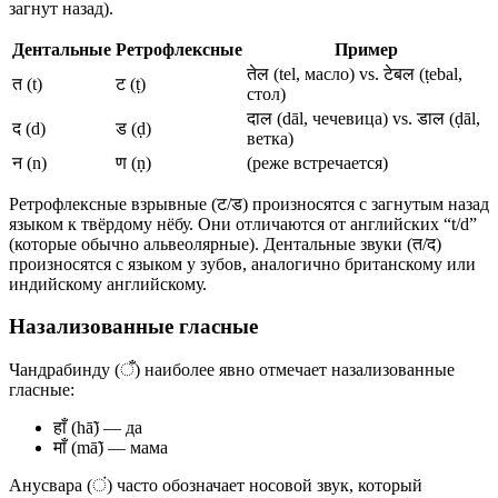
загнут назад).
Дентальные
Ретрофлексные
Пример
तेल (tel, масло) vs. टेबल (ṭebal,
त (t)
ट (ṭ)
стол)
दाल (dāl, чечевица) vs. डाल (ḍāl,
द (d)
ड (ḍ)
ветка)
न (n)
ण (ṇ)
(реже встречается)
Ретрофлексные взрывные (ट/ड) произносятся с загнутым назад
языком к твёрдому нёбу. Они отличаются от английских “t/d”
(которые обычно альвеолярные). Дентальные звуки (त/द)
произносятся с языком у зубов, аналогично британскому или
индийскому английскому.
Назализованные гласные
Чандрабинду (ँ) наиболее явно отмечает назализованные
гласные:
हाँ (hā̃) — да
माँ (mā̃) — мама
Анусвара (ं) часто обозначает носовой звук, который