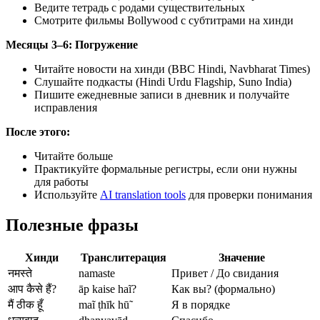
Ведите тетрадь с родами существительных
Смотрите фильмы Bollywood с субтитрами на хинди
Месяцы 3–6: Погружение
Читайте новости на хинди (BBC Hindi, Navbharat Times)
Слушайте подкасты (Hindi Urdu Flagship, Suno India)
Пишите ежедневные записи в дневник и получайте
исправления
После этого:
Читайте больше
Практикуйте формальные регистры, если они нужны
для работы
Используйте
AI translation tools
для проверки понимания
Полезные фразы
Хинди
Транслитерация
Значение
नमस्ते
namaste
Привет / До свидания
आप कैसे हैं?
āp kaise haĩ?
Как вы? (формально)
मैं ठीक हूँ
maĩ ṭhīk hū̃
Я в порядке