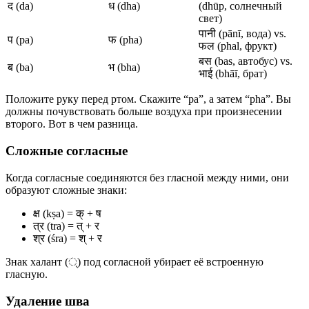
द (da)
ध (dha)
(dhūp, солнечный
свет)
पानी (pānī, вода) vs.
प (pa)
फ (pha)
फल (phal, фрукт)
बस (bas, автобус) vs.
ब (ba)
भ (bha)
भाई (bhāī, брат)
Положите руку перед ртом. Скажите “pa”, а затем “pha”. Вы
должны почувствовать больше воздуха при произнесении
второго. Вот в чем разница.
Сложные согласные
Когда согласные соединяются без гласной между ними, они
образуют сложные знаки:
क्ष (kṣa) = क् + ष
त्र (tra) = त् + र
श्र (śra) = श् + र
Знак халант (्) под согласной убирает её встроенную
гласную.
Удаление шва