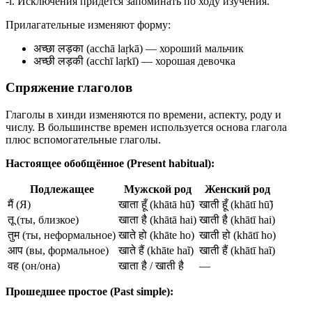
-ī. Исключения придется запоминать по ходу изучения.
Прилагательные изменяют форму:
अच्छा लड़का (acchā laṛkā) — хороший мальчик
अच्छी लड़की (acchī laṛkī) — хорошая девочка
Спряжение глаголов
Глаголы в хинди изменяются по времени, аспекту, роду и
числу. В большинстве времен используется основа глагола
плюс вспомогательные глаголы.
Настоящее обобщённое (Present habitual):
Подлежащее
Мужской род
Женский род
मैं (Я)
खाता हूँ (khātā hū̃)
खाती हूँ (khātī hū̃)
तू (ты, близкое)
खाता है (khātā hai)
खाती है (khātī hai)
तुम (ты, неформальное)
खाते हो (khāte ho)
खाती हो (khātī ho)
आप (вы, формальное)
खाते हैं (khāte haĩ)
खाती हैं (khātī haĩ)
वह (он/она)
खाता है / खाती है
—
Прошедшее простое (Past simple):