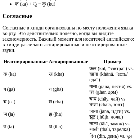
क (ka) + ु = कु (ku)
Согласные
Согласные в хинди организованы по месту положения языка
во рту. Это действительно полезно, когда вы видите
закономерность. Важный момент для носителей английского:
в хинди различают аспирированные и неаспирированные
звуки.
Неаспирированные
Аспирированные
Пример
कल (kal, “завтра”) vs.
क (ka)
ख (kha)
खाना (khānā, “есть/
еда”)
गाना (gānā, песня) vs.
ग (ga)
घ (gha)
घर (ghar, дом)
चाय (chāy, чай) vs.
च (ca)
छ (cha)
छाता (chātā, зонт)
जाना (jānā, идти) vs.
ज (ja)
झ (jha)
झूठ (jhūṭh, ложь)
ताला (tālā, замок) vs.
त (ta)
थ (tha)
थाली (thālī, тарелка)
दिन (din, день) vs. धूप