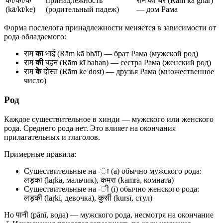
का/की/के
принадлежность
राम का घर (Rām kā ghar)
(kā/kī/ke)
(родительный падеж)
— дом Рама
Форма послелога принадлежности меняется в зависимости от
рода обладаемого:
राम
का
भाई (Rām kā bhāī) — брат Рама (мужской род)
राम
की
बहन (Rām kī bahan) — сестра Рама (женский род)
राम
के
दोस्त (Rām ke dost) — друзья Рама (множественное
число)
Род
Каждое существительное в хинди — мужского или женского
рода. Среднего рода нет. Это влияет на окончания
прилагательных и глаголов.
Примерные правила:
Существительные на -ा (ā) обычно мужского рода:
लड़का (laṛkā, мальчик), कमरा (kamrā, комната)
Существительные на -ी (ī) обычно женского рода:
लड़की (laṛkī, девочка), कुर्सी (kursī, стул)
Но पानी (pānī, вода) — мужского рода, несмотря на окончание