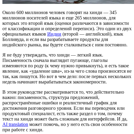
Около 600 миллионов человек говорят на хинди — 345
миллионов носителей языка и еще 265 миллионов, для
которых это второй язык (оценки различаются в зависимости
от классификации и определений переписи). Это один из двух
официальных языков
Индии
(второй — английский), язык
Болливуда, и если вы разрабатываете продукты для
индийского рынка, вы будете сталкиваться с ним постоянно.
Я не буду утверждать, что хинди — легкий язык.
Письменность сначала выглядит пугающе, глаголы
изменяются по роду (к чему нужно привыкнуть), и есть такое
явление, как «удаление шва», из-за чего слова произносятся не
так, как пишутся. Но вот в чем дело: после первых нескольких
недель начинают вырабатываться закономерности.
В этом руководстве рассматривается то, что действительно
важно: письменность, структура предложений,
распространённые ошибки и реалистичный график для
достижения разговорного уровня. Если вы переводчик или
продуктовый специалист, есть также раздел о том, почему
текст на хинди может быть сложным для интерфейсов. И да,
AI translation
может помочь, но у него есть свои особенности
при работе с хинди.