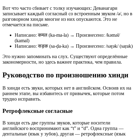
Вот что часто сбивает с толку изучающих: Деванагари
записывает каждый согласный со встроенным звуком /ə/, но в
разговорном хинди многие из них опускаются. Это не
отмечается на письме.
Написано: कमल (ka-ma-la) → Произнесено: /kəməl/
(kamal)
Написано: सड़क (sa-ḍa-ka) → Произнесено: /səɽək/ (saṛak)
Это нужно запоминать на слух. Существуют определённые
закономерности, но здесь важнее практика, чем правила.
Руководство по произношению хинди
В хинди есть звуки, которых нет в английском. Освоив их на
раннем этапе, вы избавитесь от привычек, которые потом
трудно исправить.
Ретрофлексные согласные
В хинди есть две группы звуков, которые носители
английского воспринимают как “t” и “d”. Одна группа —
дентальные (язык у зубов), другая — ретрофлексные (язык