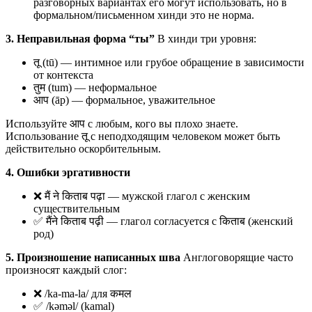
разговорных вариантах его могут использовать, но в
формальном/письменном хинди это не норма.
3. Неправильная форма “ты”
В хинди три уровня:
तू (tū) — интимное или грубое обращение в зависимости
от контекста
तुम (tum) — неформальное
आप (āp) — формальное, уважительное
Используйте आप с любым, кого вы плохо знаете.
Использование तू с неподходящим человеком может быть
действительно оскорбительным.
4. Ошибки эргативности
❌ मैं ने किताब पढ़ा — мужской глагол с женским
существительным
✅ मैंने किताब पढ़ी — глагол согласуется с किताब (женский
род)
5. Произношение написанных шва
Англоговорящие часто
произносят каждый слог:
❌ /ka-ma-la/ для कमल
✅ /kəməl/ (kamal)