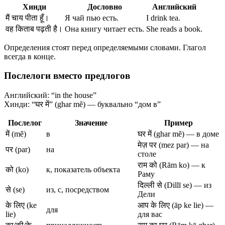
Хинди
Дословно
Английский
मैं चाय पीता हूँ।
Я чай пью есть.
I drink tea.
वह किताब पढ़ती है।
Она книгу читает есть.
She reads a book.
Определения стоят перед определяемыми словами. Глагол
всегда в конце.
Послелоги вместо предлогов
Английский: “in the house”
Хинди: “घर में” (ghar mẽ) — буквально “дом в”
Послелог
Значение
Пример
में (mẽ)
в
घर में (ghar mẽ) — в доме
मेज़ पर (mez par) — на
पर (par)
на
столе
राम को (Rām ko) — к
को (ko)
к, показатель объекта
Раму
दिल्ली से (Dillī se) — из
से (se)
из, с, посредством
Дели
के लिए (ke
आप के लिए (āp ke lie) —
для
lie)
для вас