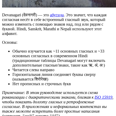
Devanagari (देवनागरी) — это
абугида
. Это значит, что каждая
согласная несёт в себе встроенный гласный звук, который
можно изменить с помощью знаков над, под или рядом с
буквой. Hindi, Sanskrit, Marathi и Nepali используют этот
алфавит.
Основы:
Обычно изучается как ~11 основных гласных и ~33
основных согласных в современном Hindi
(традиционные таблицы Devanagari могут включать
дополнительные гласные/знаки, такие как ऋ, अं, अः)
Читается слева направо
Горизонтальная линия соединяет буквы сверху
(называется शिरोरेखा)
Нет прописных и строчных букв
Примечание: В этом руководстве используется схема
романизации с диакритическими знаками, близкая к
ISO 15919
,
чтобы показать долготу гласных и ретрофлексные
согласные. В приложениях и неформальных контекстах вы
также можете встретить более простые написания
(например, “aa/ii” вместо “ā/ī”).