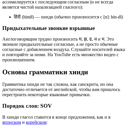
ассимилируется с последующим согласным (и не всегда
является чистой назализацией гласного):
हिंदी (hindī) — хинди (обычно произносится с [n]: hin-dī)
Придыхательные звонкие взрывные
Англоговорящим трудно произносить घ, झ, ढ, ध и भ. Это
звонкие придыхательные согласные, а не просто обычные
согласные с добавлением воздуха. Слушайте носителей языка
и повторяйте за ними. На YouTube есть множество видео с
произношением.
Основы грамматики хинди
Грамматика хинди не так сложна, как санскрита, но она
достаточно отличается от английской, чтобы вам пришлось
перестроить некоторые языковые привычки.
Порядок слов: SOV
В хинди глагол ставится в конце предложения, как и в
японском
и
корейском
: