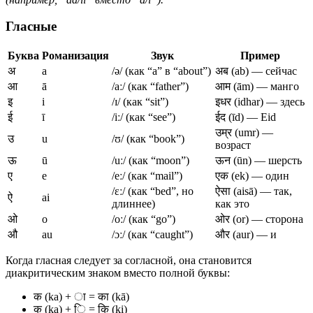
Гласные
Буква
Романизация
Звук
Пример
अ
a
/ə/ (как “a” в “about”)
अब (ab) — сейчас
आ
ā
/aː/ (как “father”)
आम (ām) — манго
इ
i
/ɪ/ (как “sit”)
इधर (idhar) — здесь
ई
ī
/iː/ (как “see”)
ईद (īd) — Eid
उम्र (umr) —
उ
u
/ʊ/ (как “book”)
возраст
ऊ
ū
/uː/ (как “moon”)
ऊन (ūn) — шерсть
ए
e
/eː/ (как “mail”)
एक (ek) — один
/ɛː/ (как “bed”, но
ऐसा (aisā) — так,
ऐ
ai
длиннее)
как это
ओ
o
/oː/ (как “go”)
ओर (or) — сторона
औ
au
/ɔː/ (как “caught”)
और (aur) — и
Когда гласная следует за согласной, она становится
диакритическим знаком вместо полной буквы:
क (ka) + ा = का (kā)
क (ka) + ि = कि (ki)