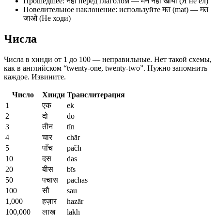
Прошедшее: नहीं перед глаголом — मैंने नहीं खाया (Я не ел)
Повелительное наклонение: используйте मत (mat) — मत
जाओ (Не ходи)
Числа
Числа в хинди от 1 до 100 — неправильные. Нет такой схемы,
как в английском “twenty-one, twenty-two”. Нужно запомнить
каждое. Извините.
Число
Хинди
Транслитерация
1
एक
ek
2
दो
do
3
तीन
tīn
4
चार
chār
5
पाँच
pā̃ch
10
दस
das
20
बीस
bīs
50
पचास
pachās
100
सौ
sau
1,000
हज़ार
hazār
100,000
लाख
lākh