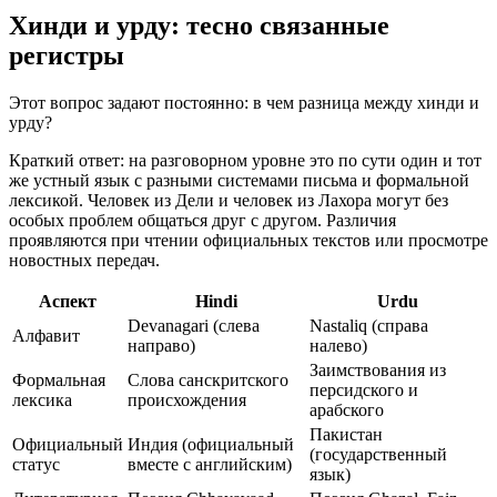
Хинди и урду: тесно связанные
регистры
Этот вопрос задают постоянно: в чем разница между хинди и
урду?
Краткий ответ: на разговорном уровне это по сути один и тот
же устный язык с разными системами письма и формальной
лексикой. Человек из Дели и человек из Лахора могут без
особых проблем общаться друг с другом. Различия
проявляются при чтении официальных текстов или просмотре
новостных передач.
Аспект
Hindi
Urdu
Devanagari (слева
Nastaliq (справа
Алфавит
направо)
налево)
Заимствования из
Формальная
Слова санскритского
персидского и
лексика
происхождения
арабского
Пакистан
Официальный
Индия (официальный
(государственный
статус
вместе с английским)
язык)