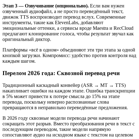
Этап 3 — Озвучивание (опционально).
Если вам нужен
озвученный аудиофайл, а не просто переведённый текст,
движок TTS воспроизводит перевод вслух. Современные
инструменты, такие как ElevenLabs, добавляют
эмоциональные оттенки, а сервисы вроде Maestra и RecCloud
предлагают клонирование голоса, чтобы результат звучал как
оригинальный диктор.
Платформы «всё в одном» объединяют эти три этапа за одной
кнопкой загрузки. Компромисс: удобство против контроля над
каждым шагом.
Перелом 2026 года: Сквозной перевод речи
Традиционный каскадный конвейер (ASR → MT → TTS)
накапливает ошибки на каждом этапе. Ошибка транскрипции
в 5% может привести к потере смысла до 15% на этапе
перевода, поскольку неверно распознанные слова
превращаются в неправильно переведённые предложения.
В 2026 году сквозные модели перевода речи начинают
сокращать этот разрыв. Вместо преобразования речи в текст с
последующим переводом, такие модели напрямую
сопоставляют аудио на исходном языке с текстом на целевом