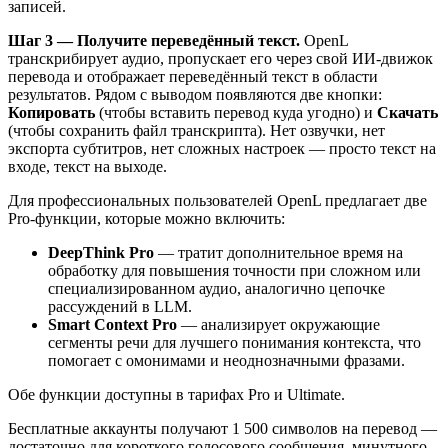
записей.
Шаг 3 — Получите переведённый текст.
OpenL
транскрибирует аудио, пропускает его через свой ИИ-движок
перевода и отображает переведённый текст в области
результатов. Рядом с выводом появляются две кнопки:
Копировать
(чтобы вставить перевод куда угодно) и
Скачать
(чтобы сохранить файл транскрипта). Нет озвучки, нет
экспорта субтитров, нет сложных настроек — просто текст на
входе, текст на выходе.
Для профессиональных пользователей OpenL предлагает две
Pro-функции, которые можно включить:
DeepThink Pro
— тратит дополнительное время на
обработку для повышения точности при сложном или
специализированном аудио, аналогично цепочке
рассуждений в LLM.
Smart Context Pro
— анализирует окружающие
сегменты речи для лучшего понимания контекста, что
помогает с омонимами и неоднозначными фразами.
Обе функции доступны в тарифах Pro и Ultimate.
Бесплатные аккаунты получают 1 500 символов на перевод —
достаточно для короткого голосового сообщения, минутного