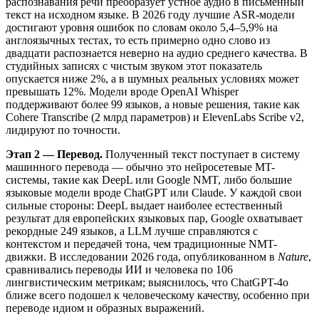
распознавания речи преобразует устное аудио в письменный
текст на исходном языке. В 2026 году лучшие ASR-модели
достигают уровня ошибок по словам около 5,4–5,9% на
англоязычных тестах, то есть примерно одно слово из
двадцати распознается неверно на аудио среднего качества. В
студийных записях с чистым звуком этот показатель
опускается ниже 2%, а в шумных реальных условиях может
превышать 12%. Модели вроде OpenAI Whisper
поддерживают более 99 языков, а новые решения, такие как
Cohere Transcribe (2 млрд параметров) и ElevenLabs Scribe v2,
лидируют по точности.
Этап 2 — Перевод.
Полученный текст поступает в систему
машинного перевода — обычно это нейросетевые MT-
системы, такие как DeepL или Google NMT, либо большие
языковые модели вроде ChatGPT или Claude. У каждой свои
сильные стороны: DeepL выдает наиболее естественный
результат для европейских языковых пар, Google охватывает
рекордные 249 языков, а LLM лучше справляются с
контекстом и передачей тона, чем традиционные NMT-
движки. В исследовании 2026 года, опубликованном в
Nature
,
сравнивались переводы ИИ и человека по 106
лингвистическим метрикам; выяснилось, что ChatGPT-4o
ближе всего подошел к человеческому качеству, особенно при
переводе идиом и образных выражений.