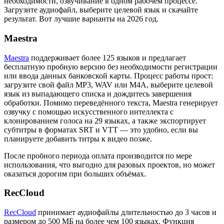
необходимости, озвучивание в одном рабочем процессе.
Загрузите аудиофайл, выберите целевой язык и скачайте
результат. Вот лучшие варианты на 2026 год.
Maestra
Maestra
поддерживает более 125 языков и предлагает
бесплатную пробную версию без необходимости регистрации
или ввода данных банковской карты. Процесс работы прост:
загрузите свой файл MP3, WAV или M4A, выберите целевой
язык из выпадающего списка и дождитесь завершения
обработки. Помимо переведённого текста, Maestra генерирует
озвучку с помощью искусственного интеллекта с
клонированием голоса на 29 языках, а также экспортирует
субтитры в форматах SRT и VTT — это удобно, если вы
планируете добавить титры к видео позже.
После пробного периода оплата производится по мере
использования, что выгодно для разовых проектов, но может
оказаться дорогим при больших объёмах.
RecCloud
RecCloud
принимает аудиофайлы длительностью до 3 часов и
размером до 500 МБ на более чем 100 языках. Функция