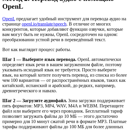
OpenL
OpenL
предлагает удобный инструмент для перевода аудио на
странице
openl.io/translate/speech
. В отличие от многих
конкурентов, которые добавляют функции озвучки, которые
вам могут быть не нужны, OpenL сосредоточен на одном:
преобразовании устной речи в переведённый текст.
Вот как выглядит процесс работы.
Шаг 1 — Выберите язык перевода.
OpenL автоматически
определяет язык речи в вашем загруженном файле, поэтому
указывать исходный язык не требуется. Просто выберите
язык, на который хотите получить перевод, из списка из более
чем 100 вариантов — от распространённых языков, таких как
китайский, испанский и арабский, до редких, например,
древнегреческого и навахо.
Шаг 2 — Загрузите аудиофайл.
Зона загрузки поддерживает
пять форматов: MP3, MP4, WAV, M4A и WEBM. Перетащите
файл или выберите его через проводник. Бесплатный тариф
позволяет загружать файлы до 10 МБ — этого достаточно
примерно для 10 минут сжатой речи в формате MP3. Платные
тарифы поддерживают файлы до 100 МБ для более длинных