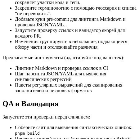
сохраняет участки кода и теги.
Закрепите терминологию с помощью глоссария и списка
“не переводить”.
Добавьте хуки pre-commit для линтинга Markdown и
проверки JSON/YAML.
Запустите проверку ссылок и валидатор якорей для
каждого PR.
Изменения группируйте в небольшие, поддающиеся
обзору части и отслеживайте различия.
Предлагаемые инструменты (адаптируйте под ваш стек):
Линтинг Markdown и проверка ссылок в CI
Шаг парсинга JSON/YAML для выявления
синтаксических регрессий
Пакеты регулярных выражений для сканирования
заполнителей и числовых форматов
QA и Валидация
Запустите эти проверки перед слиянием:
Соберите сайт для выявления синтаксических ошибок:
pnpm build
Проверка типов/контента (коллекции контента Astro):