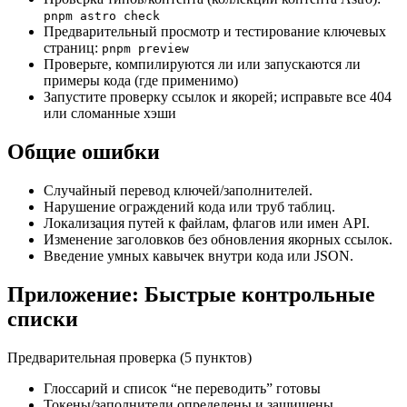
pnpm astro check
Предварительный просмотр и тестирование ключевых
страниц:
pnpm preview
Проверьте, компилируются ли или запускаются ли
примеры кода (где применимо)
Запустите проверку ссылок и якорей; исправьте все 404
или сломанные хэши
Общие ошибки
Случайный перевод ключей/заполнителей.
Нарушение ограждений кода или труб таблиц.
Локализация путей к файлам, флагов или имен API.
Изменение заголовков без обновления якорных ссылок.
Введение умных кавычек внутри кода или JSON.
Приложение: Быстрые контрольные
списки
Предварительная проверка (5 пунктов)
Глоссарий и список “не переводить” готовы
Токены/заполнители определены и защищены