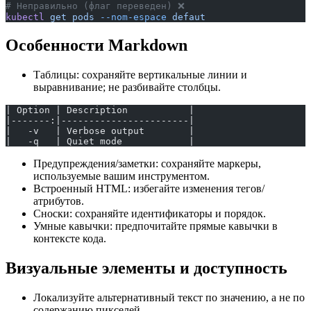
# Неправильно (флаг переведен) ❌
kubectl
 get
 pods
 --nom-espace
 defaut
Особенности Markdown
Таблицы: сохраняйте вертикальные линии и
выравнивание; не разбивайте столбцы.
| Option | Description           |
|-------:|-----------------------|
|   -v   | Verbose output        |
|   -q   | Quiet mode            |
Предупреждения/заметки: сохраняйте маркеры,
используемые вашим инструментом.
Встроенный HTML: избегайте изменения тегов/
атрибутов.
Сноски: сохраняйте идентификаторы и порядок.
Умные кавычки: предпочитайте прямые кавычки в
контексте кода.
Визуальные элементы и доступность
Локализуйте альтернативный текст по значению, а не по
содержанию пикселей.