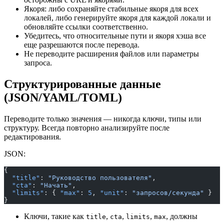
Якоря: либо сохраняйте стабильные якоря для всех
локалей, либо генерируйте якоря для каждой локали и
обновляйте ссылки соответственно.
Убедитесь, что относительные пути и якоря хэша все
еще разрешаются после перевода.
Не переводите расширения файлов или параметры
запроса.
Структурированные данные
(JSON/YAML/TOML)
Переводите только значения — никогда ключи, типы или
структуру. Всегда повторно анализируйте после
редактирования.
JSON:
{
  "title"
: 
"Руководство пользователя"
,
  "cta"
: 
"Начать"
,
  "limits"
: { 
"max"
: 
5
, 
"unit"
: 
"запросов/секунда"
 }
}
Ключи, такие как
,
,
,
, должны
title
cta
limits
max