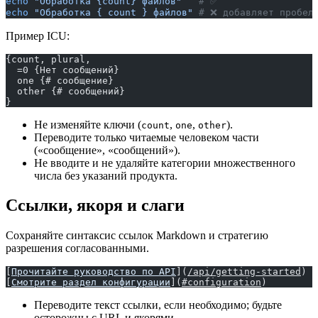
echo
 "Обработка {count} файлов"
   # ✅
echo
 "Обработка { count } файлов"
 # ❌ добавляет пробел
Пример ICU:
{count, plural,
  =0 {Нет сообщений}
  one {# сообщение}
  other {# сообщений}
}
Не изменяйте ключи (
,
,
).
count
one
other
Переводите только читаемые человеком части
(«сообщение», «сообщений»).
Не вводите и не удаляйте категории множественного
числа без указаний продукта.
Ссылки, якоря и слаги
Сохраняйте синтаксис ссылок Markdown и стратегию
разрешения согласованными.
[
Прочитайте руководство по API
](
/api/getting-started
)  
[
Смотрите раздел конфигурации
](
#configuration
)
Переводите текст ссылки, если необходимо; будьте
осторожны с URL и якорями.