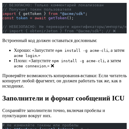
// БЕЗОПАСНО: Только комментарий локализован
// Получает токен пользователя
import
 { getToken } 
from
 "@acme/sdk"
;
const
 token
 =
 await
 getToken
();
// НЕБЕЗОПАСНО: Не переводите идентификаторы/импорты/на
// import { obtenirJeton } from "@acme/sdk"; // ❌
Встроенный код должен оставаться дословным:
Хорошо: «Запустите
, а затем
npm install -g acme-cli
.»
acme login
Плохо: «Запустите
, а затем
npm install -g acme-cli
.» ❌
acme connexion
Проверяйте возможность копирования-вставки: Если читатель
копирует любой фрагмент, он должен работать так же, как в
исходнике.
Заполнители и формат сообщений ICU
Сохраняйте заполнители точно, включая пробелы и
пунктуацию вокруг них.
# Не изменяйте токены или пробелы