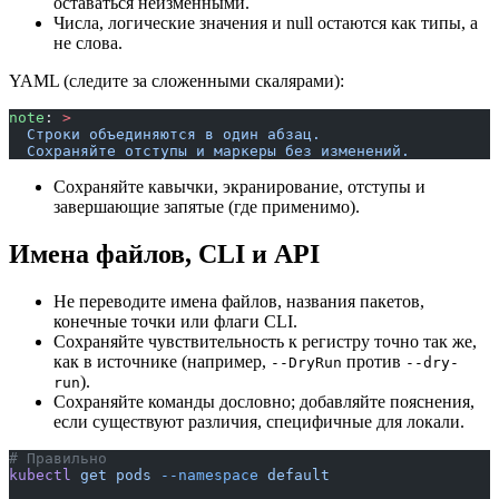
оставаться неизменными.
Числа, логические значения и null остаются как типы, а
не слова.
YAML (следите за сложенными скалярами):
note
: 
>
  Строки объединяются в один абзац.
  Сохраняйте отступы и маркеры без изменений.
Сохраняйте кавычки, экранирование, отступы и
завершающие запятые (где применимо).
Имена файлов, CLI и API
Не переводите имена файлов, названия пакетов,
конечные точки или флаги CLI.
Сохраняйте чувствительность к регистру точно так же,
как в источнике (например,
против
--DryRun
--dry-
).
run
Сохраняйте команды дословно; добавляйте пояснения,
если существуют различия, специфичные для локали.
# Правильно
kubectl
 get
 pods
 --namespace
 default