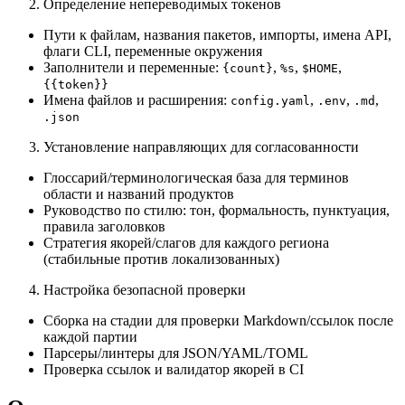
Определение непереводимых токенов
Пути к файлам, названия пакетов, импорты, имена API,
флаги CLI, переменные окружения
Заполнители и переменные:
,
,
,
{count}
%s
$HOME
{{token}}
Имена файлов и расширения:
,
,
,
config.yaml
.env
.md
.json
Установление направляющих для согласованности
Глоссарий/терминологическая база для терминов
области и названий продуктов
Руководство по стилю: тон, формальность, пунктуация,
правила заголовков
Стратегия якорей/слагов для каждого региона
(стабильные против локализованных)
Настройка безопасной проверки
Сборка на стадии для проверки Markdown/ссылок после
каждой партии
Парсеры/линтеры для JSON/YAML/TOML
Проверка ссылок и валидатор якорей в CI