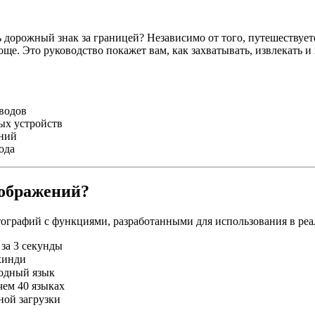
 дорожный знак за границей? Независимо от того, путешествует
ще. Это руководство покажет вам, как захватывать, извлекать и
водов
ых устройств
ений
ода
зображений?
отографий с функциями, разработанными для использования в ре
за 3 секунды
 хинди
ходный язык
чем 40 языках
ной загрузки