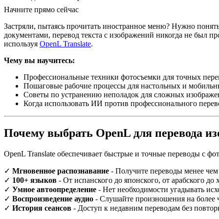
Начните прямо сейчас
Застряли, пытаясь прочитать иностранное меню? Нужно понять
документами, перевод текста с изображений никогда не был про
используя
OpenL Translate
.
Чему вы научитесь:
Профессиональные техники фотосъемки для точных пере
Пошаговые рабочие процессы для настольных и мобильн
Советы по устранению неполадок для сложных изображ
Когда использовать ИИ против профессионального перев
Почему выбрать OpenL для перевода и
OpenL Translate обеспечивает быстрые и точные переводы с ф
✓
Мгновенное распознавание
- Получите переводы менее чем 
✓
100+ языков
- От испанского до японского, от арабского до
✓
Умное автоопределение
- Нет необходимости угадывать ис
✓
Воспроизведение аудио
- Слушайте произношения на более 
✓
История сеансов
- Доступ к недавним переводам без повтор