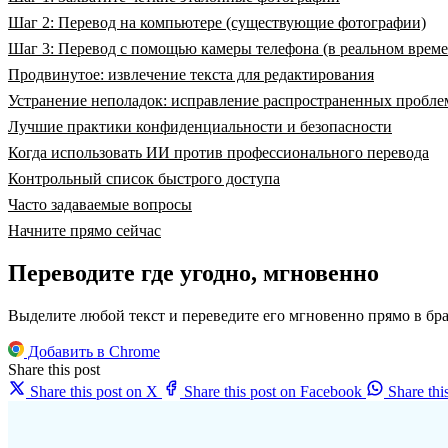
Шаг 2: Перевод на компьютере (существующие фотографии)
Шаг 3: Перевод с помощью камеры телефона (в реальном врем
Продвинутое: извлечение текста для редактирования
Устранение неполадок: исправление распространенных пробле
Лучшие практики конфиденциальности и безопасности
Когда использовать ИИ против профессионального перевода
Контрольный список быстрого доступа
Часто задаваемые вопросы
Начните прямо сейчас
Переводите где угодно, мгновенно
Выделите любой текст и переведите его мгновенно прямо в бра
Добавить в Chrome
Share this post
Share this post on X
Share this post on Facebook
Share th