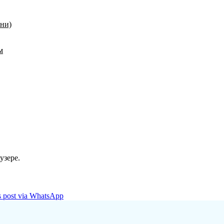
ени)
м
узере.
is post via WhatsApp