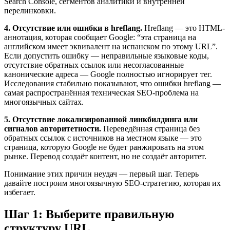
Search Console, сегментов аналитики и внутренней
перелинковки.
4. Отсутствие или ошибки в hreflang.
Hreflang — это HTML-
аннотация, которая сообщает Google: “эта страница на
английском имеет эквивалент на испанском по этому URL”.
Если допустить ошибку — неправильные языковые коды,
отсутствие обратных ссылок или несогласованные
канонические адреса — Google полностью игнорирует тег.
Исследования стабильно показывают, что ошибки hreflang —
самая распространённая техническая SEO-проблема на
многоязычных сайтах.
5. Отсутствие локализированной линкбилдинга или
сигналов авторитетности.
Переведённая страница без
обратных ссылок с источников на местном языке — это
страница, которую Google не будет ранжировать на этом
рынке. Перевод создаёт контент, но не создаёт авторитет.
Понимание этих причин неудач — первый шаг. Теперь
давайте построим многоязычную SEO-стратегию, которая их
избегает.
Шаг 1: Выберите правильную
структуру URL