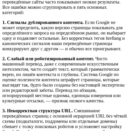
переведённые сайты часто показывают низкие результаты.
Все ошибки можно сгруппировать в пять основных
категорий:
1. Сигналы дублированного контента.
Если Google не
может определить, какую версию страницы показывать для
определённого запроса на определённом рынке, он выбирает
одну и подавляет остальные. Без корректных тегов hreflang и
канонических сигналов ваши переведённые страницы
конкурируют друг с другом — и обычно все проигрывают.
2. Слабый или роботизированный контент.
Чисто
машинный перевод, даже с современным искусственным
интеллектом, часто создаёт текст, который грамматически
верен, но лишён контекста и глубины. Система Google по
оценке полезности контента штрафует страницы, которые
выглядят так, будто были созданы без настоящей экспертизы
или редакторской заботы. Перевод по абзацам,
игнорирующий местные идиомы, единицы измерения или
культурные отсылки, — признак низкого качества.
3. Некорректная структура URL.
Смешивание
переведённых страниц с основной иерархией URL без чёткой
схемы (подкаталоги, поддомены или отдельные домены)
сбивает с толку поисковых роботов и усложняет настройку