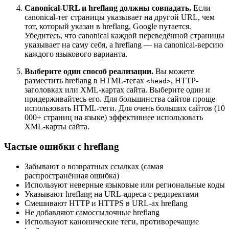
Canonical-URL и hreflang должны совпадать.
Если
canonical-тег страницы указывает на другой URL, чем
тот, который указан в hreflang, Google путается.
Убедитесь, что canonical каждой переведённой страницы
указывает на саму себя, а hreflang — на canonical-версию
каждого языкового варианта.
Выберите один способ реализации.
Вы можете
разместить hreflang в HTML-тегах
, HTTP-
<head>
заголовках или XML-картах сайта. Выберите один и
придерживайтесь его. Для большинства сайтов проще
использовать HTML-теги. Для очень больших сайтов (10
000+ страниц на языке) эффективнее использовать
XML-карты сайта.
Частые ошибки с hreflang
Забывают о возвратных ссылках (самая
распространённая ошибка)
Используют неверные языковые или региональные коды
Указывают hreflang на URL-адреса с редиректами
Смешивают HTTP и HTTPS в URL-ах hreflang
Не добавляют самоссылочные hreflang
Используют канонические теги, противоречащие