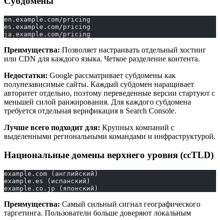
Субдомены
en.example.com/pricing
es.example.com/pricing
ja.example.com/pricing
Преимущества:
Позволяет настраивать отдельный хостинг
или CDN для каждого языка. Четкое разделение контента.
Недостатки:
Google рассматривает субдомены как
полунезависимые сайты. Каждый субдомен наращивает
авторитет отдельно, поэтому переведенные версии стартуют с
меньшей силой ранжирования. Для каждого субдомена
требуется отдельная верификация в Search Console.
Лучше всего подходит для:
Крупных компаний с
выделенными региональными командами и инфраструктурой.
Национальные домены верхнего уровня (ccTLD)
example.com (английский)
example.es (испанский)
example.co.jp (японский)
Преимущества:
Самый сильный сигнал географического
таргетинга. Пользователи больше доверяют локальным