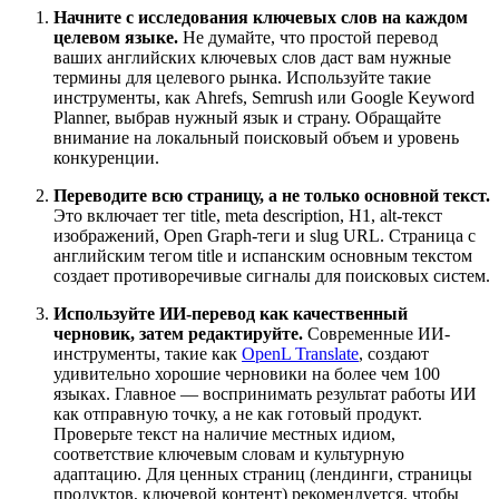
Начните с исследования ключевых слов на каждом
целевом языке.
Не думайте, что простой перевод
ваших английских ключевых слов даст вам нужные
термины для целевого рынка. Используйте такие
инструменты, как Ahrefs, Semrush или Google Keyword
Planner, выбрав нужный язык и страну. Обращайте
внимание на локальный поисковый объем и уровень
конкуренции.
Переводите всю страницу, а не только основной текст.
Это включает тег title, meta description, H1, alt-текст
изображений, Open Graph-теги и slug URL. Страница с
английским тегом title и испанским основным текстом
создает противоречивые сигналы для поисковых систем.
Используйте ИИ-перевод как качественный
черновик, затем редактируйте.
Современные ИИ-
инструменты, такие как
OpenL Translate
, создают
удивительно хорошие черновики на более чем 100
языках. Главное — воспринимать результат работы ИИ
как отправную точку, а не как готовый продукт.
Проверьте текст на наличие местных идиом,
соответствие ключевым словам и культурную
адаптацию. Для ценных страниц (лендинги, страницы
продуктов, ключевой контент) рекомендуется, чтобы