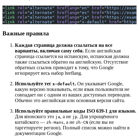
<
link
 rel
=
"alternate"
 hreflang
=
"en"
 href
=
"https://examp
<
link
 rel
=
"alternate"
 hreflang
=
"es"
 href
=
"https://examp
<
link
 rel
=
"alternate"
 hreflang
=
"ja"
 href
=
"https://examp
<
link
 rel
=
"alternate"
 hreflang
=
"x-default"
 href
=
"https:
Важные правила
Каждая страница должна ссылаться на все
варианты, включая саму себя.
Если английская
страница ссылается на испанскую, испанская должна
также ссылаться обратно на английскую. Отсутствие
обратных ссылок приводит к тому, что Google
игнорирует весь набор hreflang.
Используйте тег
.
Он указывает Google,
x-default
какую версию показывать, если язык пользователя не
совпадает ни с одним из ваших доступных переводов.
Обычно это английская или основная версия сайта.
Используйте правильные коды ISO 639-1 для языков.
Для японского это
, а не
. Для упрощённого
ja
jp
китайского —
, а не
(если вы не
zh-Hans
zh-CN
таргетируете регион). Полный список можно найти в
документации Google.