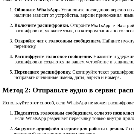
Обновите WhatsApp.
Установите последнюю версию из A
наличие зависит от устройства, версии приложения, язык
Включите расшифровки.
Откройте
WhatsApp > Настро
расшифровки, укажите язык, на котором записано голосово
Откройте чат с голосовым сообщением.
Найдите нужную
переписку.
Расшифруйте голосовое сообщение.
Нажмите и удержива
расшифровки создаются на вашем устройстве и защище
Переведите расшифровку.
Скопируйте текст расшифровк
исправьте очевидные имена, даты, адреса и номера.
Метод 2: Отправьте аудио в сервис рас
Используйте этот способ, если WhatsApp не может расшифрова
Поделитесь голосовым сообщением, если это позволяе
Если WhatsApp разрешает пересылку только внутри прило
Загрузите аудиофайл в сервис для работы с речью.
Исп
текстовый транскрипт, а затем перевод.