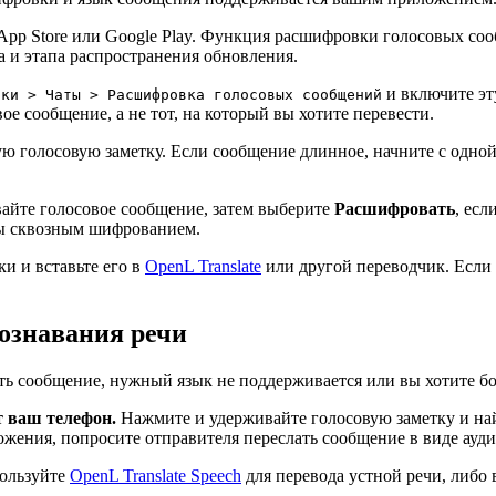
pp Store или Google Play. Функция расшифровки голосовых соо
а и этапа распространения обновления.
и включите эт
йки > Чаты > Расшифровка голосовых сообщений
е сообщение, а не тот, на который вы хотите перевести.
 голосовую заметку. Если сообщение длинное, начните с одной
йте голосовое сообщение, затем выберите
Расшифровать
, есл
ны сквозным шифрованием.
и и вставьте его в
OpenL Translate
или другой переводчик. Если
познавания речи
ть сообщение, нужный язык не поддерживается или вы хотите бо
т ваш телефон.
Нажмите и удерживайте голосовую заметку и н
жения, попросите отправителя переслать сообщение в виде ауд
ользуйте
OpenL Translate Speech
для перевода устной речи, либо