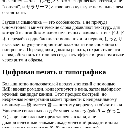
значением — так コンセント это электрическая розетка, а не
“consent”, и サラリーマン говорит о культуре не меньше, чем
о занятости.
Звуковая символика — это особенность, а не причуда.
Ономатопея и миметические слова добавляют текстуру, для
которой в английском часто нет точных эквивалентов: ドキド
キ передаёт сердцебиение от волнения или нервов, しっとり
вызывает ощущение приятной влажности или спокойного
настроения. Переводчики должны решать, сохранять ли эти
слова, объяснять их или воссоздавать эффект в целевом языке
через ритм и образы.
Цифровая печать и типографика
Большинство пользователей вводят японский с помощью
IME: вводят ромадзи, конвертируют в кана, затем выбирают
нужный кандидат кандзи. Этот процесс быстрый, но
небрежная конвертация может привести к неправильному
омониму — 橋 вместо 箸 — поэтому корректура обязательна.
Удвоение согласных создаёт маленькую っ (gakkō → がっこ
う), а долгие гласные представлены в кана, а не
диакритическими знаками; академический ромадзи иногда
отмечает их макронами (ō, ū), но в повседневной