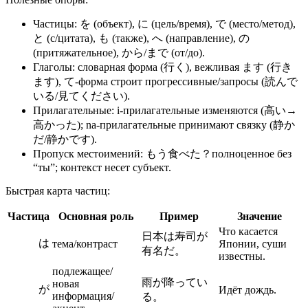
Частицы: を (объект), に (цель/время), で (место/метод),
と (с/цитата), も (также), へ (направление), の
(притяжательное), から/まで (от/до).
Глаголы: словарная форма (行く), вежливая ます (行き
ます), て‑форма строит прогрессивные/запросы (読んで
いる/見てください).
Прилагательные: i‑прилагательные изменяются (高い→
高かった); na‑прилагательные принимают связку (静か
だ/静かです).
Пропуск местоимений: もう食べた？полноценное без
“ты”; контекст несет субъект.
Быстрая карта частиц:
Частица
Основная роль
Пример
Значение
Что касается
日本は寿司が
は
тема/контраст
Японии, суши
有名だ。
известны.
подлежащее/
雨が降ってい
новая
が
Идёт дождь.
информация/
る。