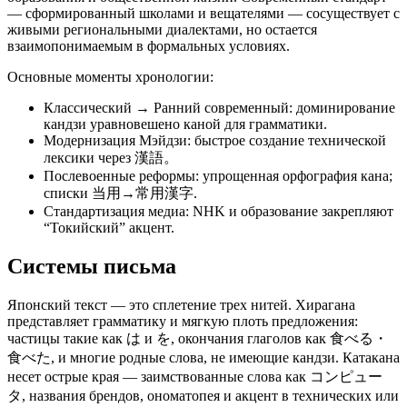
— сформированный школами и вещателями — сосуществует с
живыми региональными диалектами, но остается
взаимопонимаемым в формальных условиях.
Основные моменты хронологии:
Классический → Ранний современный: доминирование
кандзи уравновешено каной для грамматики.
Модернизация Мэйдзи: быстрое создание технической
лексики через 漢語。
Послевоенные реформы: упрощенная орфография кана;
списки 当用→常用漢字.
Стандартизация медиа: NHK и образование закрепляют
“Токийский” акцент.
Системы письма
Японский текст — это сплетение трех нитей. Хирагана
представляет грамматику и мягкую плоть предложения:
частицы такие как は и を, окончания глаголов как 食べる・
食べた, и многие родные слова, не имеющие кандзи. Катакана
несет острые края — заимствованные слова как コンピュー
タ, названия брендов, ономатопея и акцент в технических или