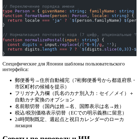
// Переключение порядка имени
type
 Person
 =
 { 
givenName
:
 string
; 
familyName
:
 string
 }
function
 formatName
(
person
:
 Person
, 
locale
:
 string
) {
  return
 locale 
===
 'ja'
 ?
 `${
person
.
familyName
} ${
pers
}
// Нормализация почтового кода (7 цифр, опциональные 〒
function
 normalizePostal
(
input
:
 string
) {
  const
 digits
 =
 input.
replace
(
/
[
^
0-9]
/
g
, 
''
);
  return
 digits.
length
 ===
 7
 ?
 `${
digits
.
slice
(
0
,
3
)
}-${
}
Специфические для Японии шаблоны пользовательского
интерфейса:
郵便番号→住所自動補完（7桁郵便番号から都道府県・
市区町村の候補を提示）
フリガナ入力欄（氏名のカナ別入力：セイ／メイ）＋
自動カナ変換のオプション
名前順切替（国内は姓→名、国際表示は名→姓）
税込/税別価格表示切替（ECでの明示義務に留意）
24時間制既定、週起点と祝日カレンダーのローカ
лизация
Советы по переводу и ИИ