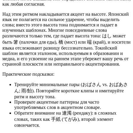
как любая согласная.
Над этим ритмом накладывается акцент на высоте. Японский
язык не полагается на сильное ударение, чтобы выделить
слова; вместо этого высота тона поднимается и падает в
изученных шаблонах. Многие повседневные слова
различаются только тем, где падает высота тона: はし может
быть 箸 (палочки для еды), 橋 (мост) или 端 (край), и носители
языка отслеживают разницу бессознательно. Токийский
шаблон является эталоном, используемым в образовании и
медиа, и его усвоение на раннем этапе убережет вашу речь от
странной плоскости или неправильного акцентирования.
Практические подсказки:
Тренируйте минимальные пары (おばさん vs. おばあさ
ん; 雨/飴). Повторяйте короткие клипы и имитируйте
ритм и высоту тона.
Проверьте акцентные паттерны для часто
употребляемых слов в акцентном словаре.
Обратите внимание на 連濁 (рендаку): в сложных
словах, таких как 手紙 (てがみ), второй элемент
озвончается.