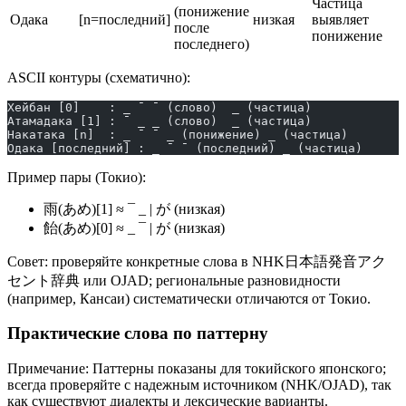
Частица
(понижение
Одака
[n=последний]
низкая
выявляет
после
понижение
последнего)
ASCII контуры (схематично):
Хейбан [0]    : _ ¯ ¯ (слово)  _ (частица)
Атамадака [1] : ¯ _ _ (слово)  _ (частица)
Накатака [n]  : _ ¯ ¯ _ (понижение) _ (частица)
Одака [последний] : _ ¯ ¯ (последний) _ (частица)
Пример пары (Токио):
雨(あめ)[1] ≈ ¯ _ | が (низкая)
飴(あめ)[0] ≈ _ ¯ | が (низкая)
Совет: проверяйте конкретные слова в NHK日本語発音アク
セント辞典 или OJAD; региональные разновидности
(например, Кансаи) систематически отличаются от Токио.
Практические слова по паттерну
Примечание: Паттерны показаны для токийского японского;
всегда проверяйте с надежным источником (NHK/OJAD), так
как существуют диалекты и лексические варианты.