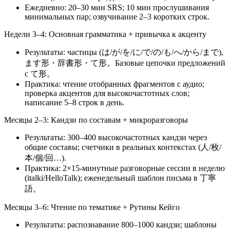
Ежедневно: 20–30 мин SRS; 10 мин прослушивания
минимальных пар; озвучивание 2–3 коротких строк.
Недели 3–4: Основная грамматика + привычка к акценту
Результаты: частицы (は/が/を/に/で/の/も/へ/から/まで),
ます形・辞書形・て形。Базовые цепочки предложений
с て形。
Практика: чтение отобранных фрагментов с аудио;
проверка акцентов для высокочастотных слов;
написание 5–8 строк в день.
Месяцы 2–3: Кандзи по составам + микроразговоры
Результаты: 300–400 высокочастотных кандзи через
общие составы; счетчики в реальных контекстах (人/枚/
本/個/回…).
Практика: 2×15-минутные разговорные сессии в неделю
(italki/HelloTalk); еженедельный шаблон письма в 丁寧
語。
Месяцы 3–6: Чтение по тематике + Рутины Кейго
Результаты: распознавание 800–1000 кандзи; шаблоны