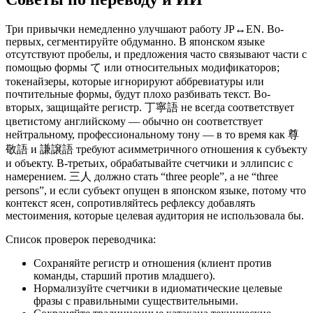
Три привычки немедленно улучшают работу JP↔EN. Во-
первых, сегментируйте обдуманно. В японском языке
отсутствуют пробелы, и предложения часто связывают части с
помощью формы て или относительных модификаторов;
токенайзеры, которые игнорируют аббревиатуры или
почтительные формы, будут плохо разбивать текст. Во-
вторых, защищайте регистр. 丁寧語 не всегда соответствует
цветистому английскому — обычно он соответствует
нейтральному, профессиональному тону — в то время как 尊
敬語 и 謙譲語 требуют асимметричного отношения к субъекту
и объекту. В-третьих, обрабатывайте счетчики и эллипсис с
намерением. 三人 должно стать “three people”, а не “three
persons”, и если субъект опущен в японском языке, потому что
контекст ясен, сопротивляйтесь рефлексу добавлять
местоимения, которые целевая аудитория не использовала бы.
Список проверок переводчика:
Сохраняйте регистр и отношения (клиент против
команды, старший против младшего).
Нормализуйте счетчики в идиоматические целевые
фразы с правильными существительными.