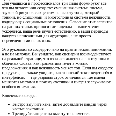
Для учащихся и профессионалов три силы формируют все,
что вы читаете или создаете: смешанная система письма,
звуковой рисунок с акцентом на высоту тона, который
тонкий, но слышимый, и многослойная система вежливости,
кодирующая социальные отношения. Освоение этих аспектов
на ранних этапах приносит дивиденды — ваше чтение
ускоряется, ваша речь звучит естественно, а ваши переводы
кажутся написанными для аудитории, а не просто
переведенными на их язык.
Это руководство сосредоточено на практическом понимании,
а не на мелочах. Вы увидите, как сценарии взаимодействуют
на реальной странице, что означает акцент на высоту тона в
обычных словах, как грамматика течет в живых
предложениях и как вежливость меняет тон. Если вы создаете
продукты, вы также увидите, как японский текст ведет себя в
интерфейсах — где разрывы строк отличаются, где имена
меняются местами и почему счетчики и цифры заслуживают
особого внимания.
Ключевые выводы:
Быстро выучите кана, затем добавляйте кандзи через
частые сочетания.
Тренируйте акцент на высоту тона вместе с