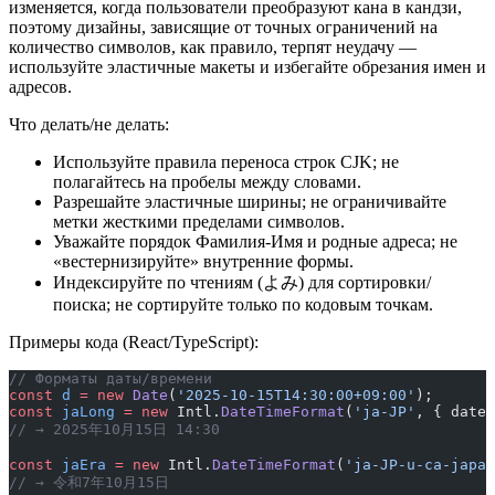
изменяется, когда пользователи преобразуют кана в кандзи,
поэтому дизайны, зависящие от точных ограничений на
количество символов, как правило, терпят неудачу —
используйте эластичные макеты и избегайте обрезания имен и
адресов.
Что делать/не делать:
Используйте правила переноса строк CJK; не
полагайтесь на пробелы между словами.
Разрешайте эластичные ширины; не ограничивайте
метки жесткими пределами символов.
Уважайте порядок Фамилия-Имя и родные адреса; не
«вестернизируйте» внутренние формы.
Индексируйте по чтениям (よみ) для сортировки/
поиска; не сортируйте только по кодовым точкам.
Примеры кода (React/TypeScript):
// Форматы даты/времени
const
 d
 =
 new
 Date
(
'2025-10-15T14:30:00+09:00'
);
const
 jaLong
 =
 new
 Intl.
DateTimeFormat
(
'ja-JP'
, { dateS
// → 2025年10月15日 14:30
const
 jaEra
 =
 new
 Intl.
DateTimeFormat
(
'ja-JP-u-ca-japan
// → 令和7年10月15日