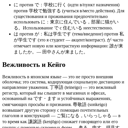
に против で：学校に行く (идти в/пункт назначения)
против 学校で勉強する (учиться в/место действия). Для
существования и проживания предпочтительно
использовать に：東京に住んでいる，部屋に猫がい
る。Использование で с 住む/いる неестественно.
は против が：私は学生です (тема/введение) против 私
が学生です (это я студент — акцент/контраст). が часто
отмечает новую или контрастную информацию: 誰が来
ましたか。— 田中さんが来ました。
Вежливость и Кейго
Вежливость в японском языке — это не просто внешняя
оболочка; это система, кодирующая социальную дистанцию и
направление уважения. 丁寧語 (teineigo) — это вежливый
регистр, который вы слышите в магазинах и офисах,
основанный на です・ます и устойчивых выражениях,
смягчающих просьбы и признания. 尊敬語 (sonkeigo)
возвышает другую сторону с помощью почтительных
глаголов и конструкций — ご覧になる，いらっしゃる — в
то время как 謙譲語 (kenjōgo) снижает говорящего или его
группу с помощью скромных форм — 参る，申す，拝見す