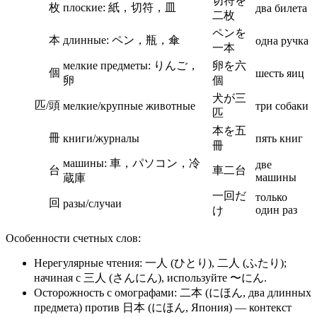
切符を
枚
плоские: 紙，切符，皿
два билета
二枚
ペンを
本
длинные: ペン，瓶，傘
одна ручка
一本
мелкие предметы: りんご，
卵を六
個
шесть яиц
卵
個
犬が三
匹/頭
мелкие/крупные животные
три собаки
匹
本を五
冊
книги/журналы
пять книг
冊
машины: 車，パソコン，冷
две
台
車二台
машины
蔵庫
一回だ
только
回
разы/случаи
один раз
け
Особенности счетных слов:
Нерегулярные чтения: 一人 (ひとり), 二人 (ふたり);
начиная с 三人 (さんにん), используйте 〜にん.
Осторожность с омографами: 二本 (にほん, два длинных
предмета) против 日本 (にほん, Япония) — контекст