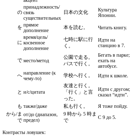
акцент
принадлежность/
Культура
の
日本の文化
связь
Японии.
существительных
прямое
を
本を読む。
Читать книгу.
дополнение
время/цель/
七時に駅に行
Идти на
に
косвенное
станцию в 7.
く。
дополнение
Бегать в парке;
公園で走る。
で
место/метод
ехать на
バスで行く。
автобусе.
направление (к
へ
学校へ行く。
Идти к школе.
чему-то)
友達と行く。
Идти с другом;
と
и/с/цитата
「行く」と言
сказал “идти”.
った。
も
также/даже
私も行く。
Я тоже пойду.
から/ま
9 時から 5 時ま
от/до (диапазон,
С 9 до 5.
предел)
で
で
Контрасты ловушек: