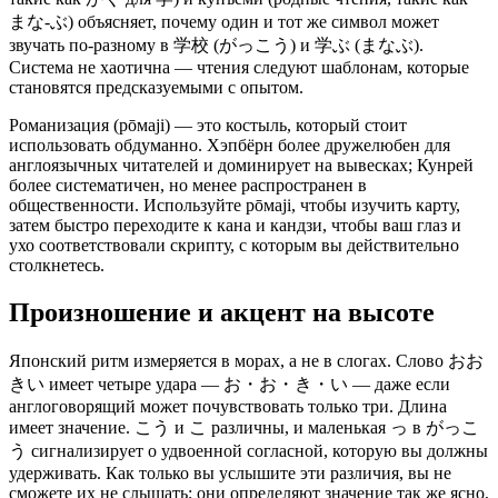
まな‑ぶ) объясняет, почему один и тот же символ может
звучать по-разному в 学校 (がっこう) и 学ぶ (まなぶ).
Система не хаотична — чтения следуют шаблонам, которые
становятся предсказуемыми с опытом.
Романизация (рōмаji) — это костыль, который стоит
использовать обдуманно. Хэпбёрн более дружелюбен для
англоязычных читателей и доминирует на вывесках; Кунрей
более систематичен, но менее распространен в
общественности. Используйте рōмаji, чтобы изучить карту,
затем быстро переходите к кана и кандзи, чтобы ваш глаз и
ухо соответствовали скрипту, с которым вы действительно
столкнетесь.
Произношение и акцент на высоте
Японский ритм измеряется в морах, а не в слогах. Слово おお
きい имеет четыре удара — お・お・き・い — даже если
англоговорящий может почувствовать только три. Длина
имеет значение. こう и こ различны, и маленькая っ в がっこ
う сигнализирует о удвоенной согласной, которую вы должны
удерживать. Как только вы услышите эти различия, вы не
сможете их не слышать; они определяют значение так же ясно,