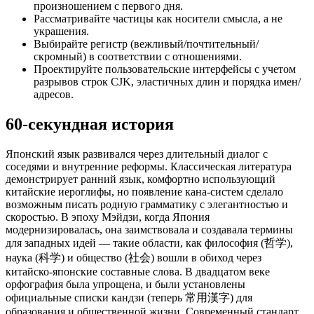
произношением с первого дня.
Рассматривайте частицы как носители смысла, а не
украшения.
Выбирайте регистр (вежливый/почтительный/
скромный) в соответствии с отношениями.
Проектируйте пользовательские интерфейсы с учетом
разрывов строк CJK, эластичных длин и порядка имен/
адресов.
60-секундная история
Японский язык развивался через длительный диалог с
соседями и внутренние реформы. Классическая литература
демонстрирует ранний язык, комфортно использующий
китайские иероглифы, но появление кана-систем сделало
возможным писать родную грамматику с элегантностью и
скоростью. В эпоху Мэйдзи, когда Япония
модернизировалась, она заимствовала и создавала термины
для западных идей — такие области, как философия (哲学),
наука (科学) и общество (社会) вошли в обиход через
китайско-японские составные слова. В двадцатом веке
орфография была упрощена, и были установлены
официальные списки кандзи (теперь 常用漢字) для
образования и общественной жизни. Современный стандарт