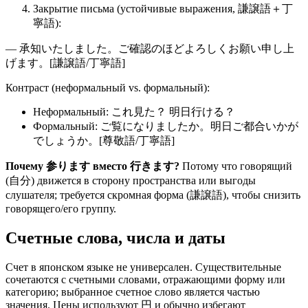
Закрытие письма (устойчивые выражения, 謙譲語＋丁
寧語):
— 承知いたしました。ご確認のほどよろしくお願い申し上
げます。[謙譲語/丁寧語]
Контраст (неформальный vs. формальный):
Неформальный: これ見た？ 明日行ける？
Формальный: ご覧になりましたか。明日ご都合いかが
でしょうか。[尊敬語/丁寧語]
Почему 参ります вместо 行きます?
Потому что говорящий
(自分) движется в сторону пространства или выгоды
слушателя; требуется скромная форма (謙譲語), чтобы снизить
говорящего/его группу.
Счетные слова, числа и даты
Счет в японском языке не универсален. Существительные
сочетаются с счетными словами, отражающими форму или
категорию; выбранное счетное слово является частью
значения. Цены используют 円 и обычно избегают