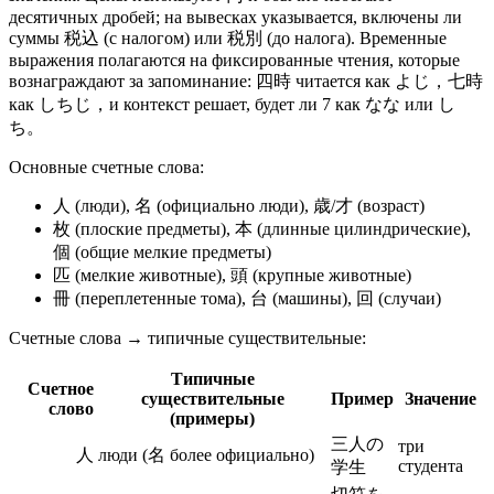
десятичных дробей; на вывесках указывается, включены ли
суммы 税込 (с налогом) или 税別 (до налога). Временные
выражения полагаются на фиксированные чтения, которые
вознаграждают за запоминание: 四時 читается как よじ，七時
как しちじ，и контекст решает, будет ли 7 как なな или し
ち。
Основные счетные слова:
人 (люди), 名 (официально люди), 歳/才 (возраст)
枚 (плоские предметы), 本 (длинные цилиндрические),
個 (общие мелкие предметы)
匹 (мелкие животные), 頭 (крупные животные)
冊 (переплетенные тома), 台 (машины), 回 (случаи)
Счетные слова → типичные существительные:
Типичные
Счетное
существительные
Пример
Значение
слово
(примеры)
三人の
три
人
люди (名 более официально)
студента
学生