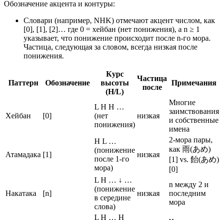
Обозначение акцента и контуры:
Словари (например, NHK) отмечают акцент числом, как
[0], [1], [2]… где 0 = хейбан (нет понижения), а n ≥ 1
указывает, что понижение происходит после n‑го мора.
Частица, следующая за словом, всегда низкая после
понижения.
Курс
Частица
Паттерн
Обозначение
высоты
Примечания
после
(H/L)
Многие
L H H …
заимствования
Хейбан
[0]
(нет
низкая
и собственные
понижения)
имена
2-мора пары,
H L …
как 雨(あめ)
(понижение
Атамадака
[1]
низкая
после 1-го
[1] vs. 飴(あめ)
мора)
[0]
L H … ↓ …
n между 2 и
(понижение
Накатака
[n]
низкая
последним
в середине
мора
слова)
L H … H