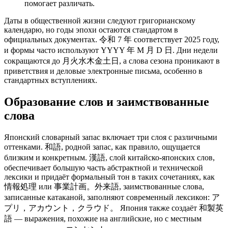
помогает различать.
Даты в общественной жизни следуют григорианскому
календарю, но годы эпохи остаются стандартом в
официальных документах. 令和 7 年 соответствует 2025 году,
и формы часто используют YYYY 年 M 月 D 日. Дни недели
сокращаются до 月火水木金土日, а слова сезона проникают в
приветствия и деловые электронные письма, особенно в
стандартных вступлениях.
Образование слов и заимствованные
слова
Японский словарный запас включает три слоя с различными
оттенками. 和語, родной запас, как правило, ощущается
близким и конкретным. 漢語, слой китайско-японских слов,
обеспечивает большую часть абстрактной и технической
лексики и придаёт формальный тон в таких сочетаниях, как
情報処理 или 事業計画。外来語, заимствованные слова,
записанные катаканой, заполняют современный лексикон: ア
プリ，アカウント，クラウド。 Япония также создаёт 和製英
語 — выражения, похожие на английские, но с местным