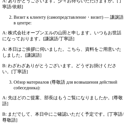
A: ありがとうございます。少々お待ちいただけますか。[丁
寧語/依頼]
Визит к клиенту (самопредставление・визит) — 謙譲語
в центре:
A: 株式会社オープンエルの山田と申します。いつもお世話
になっております。[謙譲語/丁寧語]
A: 本日はご挨拶に伺いました。こちら、資料をご用意いた
しました。[謙譲語]
B: わざわざありがとうございます。どうぞお掛けくださ
い。[丁寧語]
Обзор материалов (尊敬語 для возвышения действий
собеседника):
A: 先ほどのご提案、部長はもうご覧になりましたか。[尊敬
語]
B: まだでして、本日中にご確認いただく予定です。[丁寧語/
尊敬語]