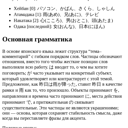
Хейбан [0]: パソコン、かばん、さくら、しゃしん
Атамадака [1]: 雨(あめ)、兄(あに)、テレビ
Накатака [2]: 心(こころ)、男(おとこ)、頭(あたま)
Одака [последний]: 女(おんな)、日本(にほん)
Основная грамматика
В основе японского языка лежит структура “тема–
комментарий” с гибким порядком слов. Частицы обозначают
отношения, вместо того чтобы жесткие позиции слов
выполняли всю работу. は вводит то, о чем вы хотите
поговорить; が часто указывает на конкретный субъект,
который удовлетворяет или контрастирует с этой темой.
Предложение, как 昨日は雨が降った, ставит 昨日 в качестве
рамки и 雨 как то, что произошло. Объекты принимают を,
направления и времена часто принимают に, места действия
принимают で, а притяжательная の связывает
существительные. Эти частицы не являются украшениями;
они — основа, которая сохраняет стабильность смысла, даже
когда вы переставляете фразы для акцента.
Полезные опоры: