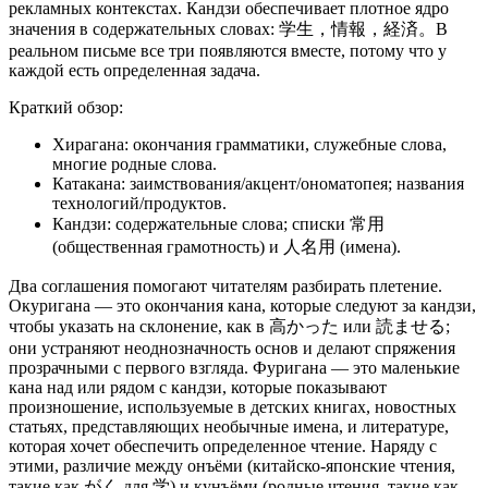
рекламных контекстах. Кандзи обеспечивает плотное ядро
значения в содержательных словах: 学生，情報，経済。В
реальном письме все три появляются вместе, потому что у
каждой есть определенная задача.
Краткий обзор:
Хирагана: окончания грамматики, служебные слова,
многие родные слова.
Катакана: заимствования/акцент/ономатопея; названия
технологий/продуктов.
Кандзи: содержательные слова; списки 常用
(общественная грамотность) и 人名用 (имена).
Два соглашения помогают читателям разбирать плетение.
Окуригана — это окончания кана, которые следуют за кандзи,
чтобы указать на склонение, как в 高かった или 読ませる;
они устраняют неоднозначность основ и делают спряжения
прозрачными с первого взгляда. Фуригана — это маленькие
кана над или рядом с кандзи, которые показывают
произношение, используемые в детских книгах, новостных
статьях, представляющих необычные имена, и литературе,
которая хочет обеспечить определенное чтение. Наряду с
этими, различие между онъёми (китайско-японские чтения,
такие как がく для 学) и кунъёми (родные чтения, такие как