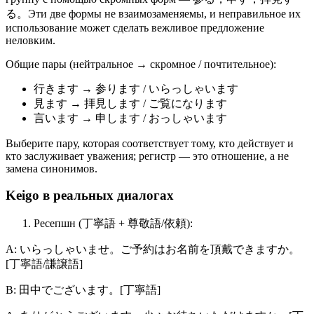
る。Эти две формы не взаимозаменяемы, и неправильное их
использование может сделать вежливое предложение
неловким.
Общие пары (нейтральное → скромное / почтительное):
行きます → 参ります / いらっしゃいます
見ます → 拝見します / ご覧になります
言います → 申します / おっしゃいます
Выберите пару, которая соответствует тому, кто действует и
кто заслуживает уважения; регистр — это отношение, а не
замена синонимов.
Keigo в реальных диалогах
Ресепшн (丁寧語 + 尊敬語/依頼):
A: いらっしゃいませ。ご予約はお名前を頂戴できますか。
[丁寧語/謙譲語]
B: 田中でございます。[丁寧語]