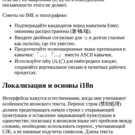
письменности этого не делают.
Советы по IME и типографике:
Подтверждайте кандидатов перед нажатием Enter;
омонимы распространены (箸/橋/端).
Вводите двойные согласные для っ и долгие гласные
как ou/oo/uu, где это уместно.
Предпочитайте полноширинные знаки препинания и
кавычки: 「…」『…』 вместо ASCII кавычек.
Используйте ruby (ルビ) для имён/редких кандзи;
сохраняйте вертикальное письмо в печатных рабочих
процессах.
Локализация и основы i18n
Интерфейсы кажутся естественными, когда они учитывают
особенности японского текста. Перенос строк (禁則処理)
должен предотвращать начало строки с открывающей
пунктуации и оставление закрывающей пунктуации в
одиночестве; поскольку в японском языке нет пробелов между
словами, необходимо использовать перенос, учитывающий
CJK, а не наивные подсчеты символов. Длина текста