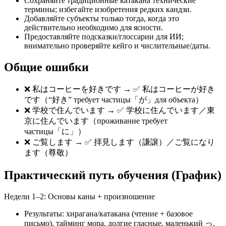
Сохраняйте традиционные катакана технические
термины; избегайте изобретения редких кандзи.
Добавляйте субъекты только тогда, когда это
действительно необходимо для ясности.
Предоставляйте подсказки/глоссарии для ИИ;
внимательно проверяйте кейго и числительные/даты.
Общие ошибки
❌ 私はコーヒーを好きです → ✅ 私はコーヒーが好き
です（“好き” требует частицы「が」для объекта）
❌ 学校で住んでいます → ✅ 学校に住んでいます／東
京に住んでいます（проживание требует
частицы「に」）
❌ ご覧します → ✅ 拝見します（謙譲）／ご覧になり
ます（尊敬）
Практический путь обучения (График)
Недели 1–2: Основы каны + произношение
Результаты: хирагана/катакана (чтение + базовое
письмо), тайминг мора, долгие гласные, маленький っ.