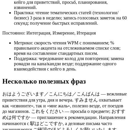
кейго для приветствий, просьб, планирования,
извинений.
Практика: чтение тематических статей (технологии/
бизнес) 3 раза в неделю; запись голосовых заметок на 60
секунд; получение быстрых исправлений.
Постоянно: Интеграция, Измерение, Итерация
Метрики: скорость чтения WPM с пониманием; %
правильного акцента на отслеживаемом списке слов;
время на составление стандартных писем.
Поддержка: чередование колод для повторения; замена
ромадзи на кана/кандзи везде; поддержание одного
взаимодействия с кейго в день.
Несколько полезных фраз
おはようございます／こんにちは／こんばんは — вежливые
приветствия для утра, дня и вечера. すみません охватывает
как «извините», так и «мне жаль», полезно везде, от поездов
до магазинов. これをください — просьба о предмете; おすす
めは何ですか — приглашение к рекомендации. Направления
начинаются с 駅はどこですか, а деловые письма часто
заканчиваются ご確認のほどよろしくお願いいたします,