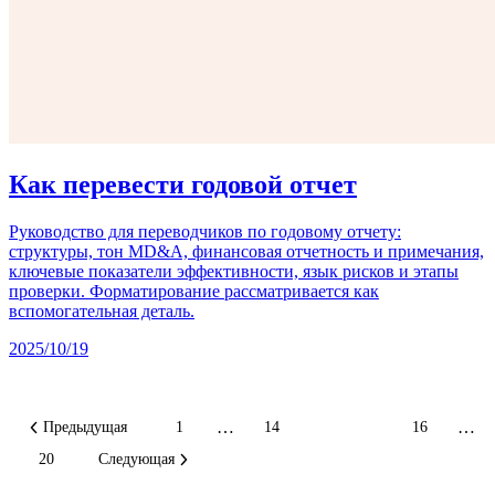
Как перевести годовой отчет
Руководство для переводчиков по годовому отчету:
структуры, тон MD&A, финансовая отчетность и примечания,
ключевые показатели эффективности, язык рисков и этапы
проверки. Форматирование рассматривается как
вспомогательная деталь.
2025/10/19
…
…
Предыдущая
1
14
15
16
20
Следующая