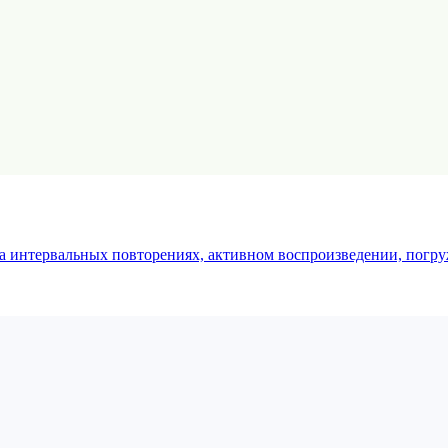
 интервальных повторениях, активном воспроизведении, погруж