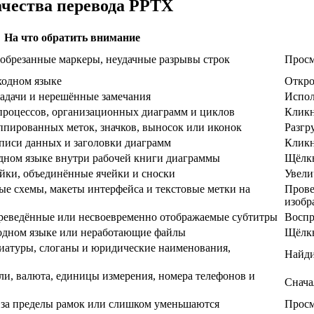
ачества перевода PPTX
На что обратить внимание
 обрезанные маркеры, неудачные разрывы строк
Просм
ходном языке
Откро
задачи и нерешённые замечания
Испол
 процессов, организационных диаграмм и циклов
Кликн
ппированных меток, значков, выносок или иконок
Разгр
дписи данных и заголовки диаграмм
Кликн
одном языке внутри рабочей книги диаграммы
Щёлкн
ейки, объединённые ячейки и сноски
Увели
е схемы, макеты интерфейса и текстовые метки на
Прове
изобр
реведённые или несвоевременно отображаемые субтитры
Воспр
одном языке или неработающие файлы
Щёлкн
виатуры, слоганы и юридические наименования,
Найди
ли, валюта, единицы измерения, номера телефонов и
Снача
за пределы рамок или слишком уменьшаются
Просм