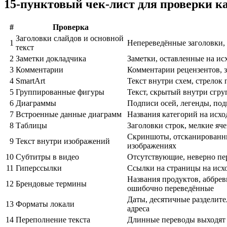
15-пунктовый чек-лист для проверки к
#
Проверка
Заголовки слайдов и основной
1
Непереведённые заголовки,
текст
2
Заметки докладчика
Заметки, оставленные на ис
3
Комментарии
Комментарии рецензентов, 
4
SmartArt
Текст внутри схем, стрелок
5
Группированные фигуры
Текст, скрытый внутри сгру
6
Диаграммы
Подписи осей, легенды, по
7
Встроенные данные диаграмм
Названия категорий на исх
8
Таблицы
Заголовки строк, мелкие яч
Скриншоты, отсканированны
9
Текст внутри изображений
изображениях
10
Субтитры в видео
Отсутствующие, неверно пе
11
Гиперссылки
Ссылки на страницы на исх
Названия продуктов, аббре
12
Брендовые термины
ошибочно переведённые
Даты, десятичные разделите
13
Форматы локали
адреса
14
Переполнение текста
Длинные переводы выходят 