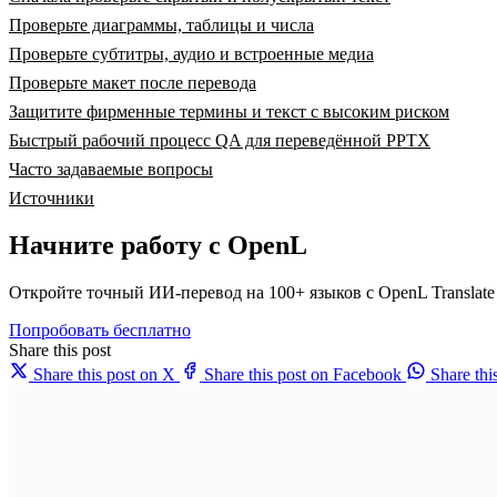
Проверьте диаграммы, таблицы и числа
Проверьте субтитры, аудио и встроенные медиа
Проверьте макет после перевода
Защитите фирменные термины и текст с высоким риском
Быстрый рабочий процесс QA для переведённой PPTX
Часто задаваемые вопросы
Источники
Начните работу с OpenL
Откройте точный ИИ-перевод на 100+ языков с OpenL Translate
Попробовать бесплатно
Share this post
Share this post on X
Share this post on Facebook
Share th