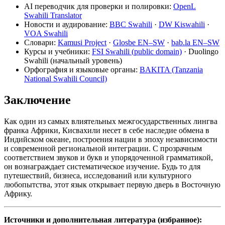
AI переводчик для проверки и полировки:
OpenL
Swahili Translator
Новости и аудирование:
BBC Swahili
·
DW Kiswahili
·
VOA Swahili
Словари:
Kamusi Project
·
Glosbe EN–SW
·
bab.la EN–SW
Курсы и учебники:
FSI Swahili (public domain)
· Duolingo
Swahili (начальный уровень)
Орфография и языковые органы:
BAKITA (Tanzania
National Swahili Council)
Заключение
Как один из самых влиятельных межгосударственных лингва
франка Африки, Кисвахили несет в себе наследие обмена в
Индийском океане, построения нации в эпоху независимости
и современной региональной интеграции. С прозрачным
соответствием звуков и букв и упорядоченной грамматикой,
он вознаграждает систематическое изучение. Будь то для
путешествий, бизнеса, исследований или культурного
любопытства, этот язык открывает первую дверь в Восточную
Африку.
Источники и дополнительная литература (избранное):