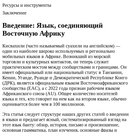
Ресурсы и инструменты
Заключение
Введение: Язык, соединяющий
Восточную Африку
Кисвахили (часто называемый суахили на английском) —
один из наиболее широко используемых и регионально
мобильных языков в Африке. Возникший из морской
торговли и культурных контактов, он теперь служит
практическим мостом между сообществами и границами. Он
имеет официальный или национальный статус в Танзании,
Кении, Уганде, Руанде и Демократической Республике Конго
(ДРК), является официальным языком Восточноафриканского
сообщества (EAC), а с 2022 года признан рабочим языком
Африканского союза (AU). Общее количество носителей
языка и тех, кто говорит на нем как на втором языке, обычно
оценивается более чем в 100 миллионов.
Эта статья следует структуре наших других статей о введении
в языки и предлагает ясный, систематизированный взгляд на
этот язык банту: обзор, история, письмо и произношение,
основная грамматика, план изучения, основные фразы и