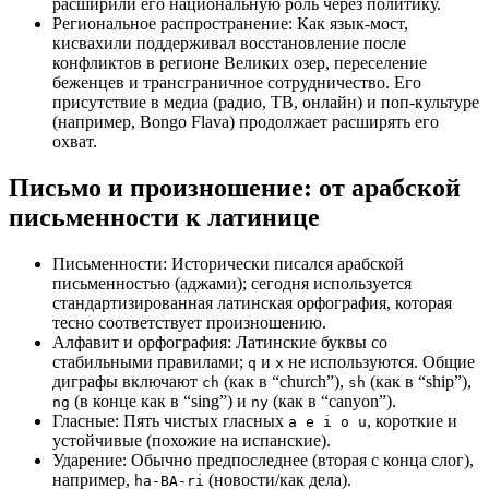
расширили его национальную роль через политику.
Региональное распространение: Как язык-мост,
кисвахили поддерживал восстановление после
конфликтов в регионе Великих озер, переселение
беженцев и трансграничное сотрудничество. Его
присутствие в медиа (радио, ТВ, онлайн) и поп-культуре
(например, Bongo Flava) продолжает расширять его
охват.
Письмо и произношение: от арабской
письменности к латинице
Письменности: Исторически писался арабской
письменностью (аджами); сегодня используется
стандартизированная латинская орфография, которая
тесно соответствует произношению.
Алфавит и орфография: Латинские буквы со
стабильными правилами;
и
не используются. Общие
q
x
диграфы включают
(как в “church”),
(как в “ship”),
ch
sh
(в конце как в “sing”) и
(как в “canyon”).
ng
ny
Гласные: Пять чистых гласных
, короткие и
a e i o u
устойчивые (похожие на испанские).
Ударение: Обычно предпоследнее (вторая с конца слог),
например,
(новости/как дела).
ha-BA-ri