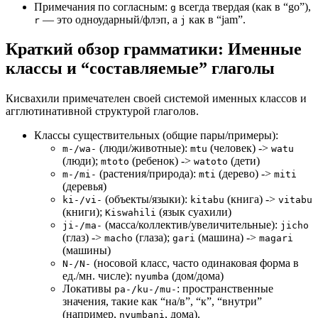
Примечания по согласным:
всегда твердая (как в “go”),
g
— это одноударный/флэп, а
как в “jam”.
r
j
Краткий обзор грамматики: Именные
классы и “составляемые” глаголы
Кисвахили примечателен своей системой именных классов и
агглютинативной структурой глаголов.
Классы существительных (общие пары/примеры):
(люди/животные):
(человек) ->
m-/wa-
mtu
watu
(люди);
(ребенок) ->
(дети)
mtoto
watoto
(растения/природа):
(дерево) ->
m-/mi-
mti
miti
(деревья)
(объекты/языки):
(книга) ->
ki-/vi-
kitabu
vitabu
(книги);
(язык суахили)
Kiswahili
(масса/коллектив/увеличительные):
ji-/ma-
jicho
(глаз) ->
(глаза);
(машина) ->
macho
gari
magari
(машины)
(носовой класс, часто одинаковая форма в
N-/N-
ед./мн. числе):
(дом/дома)
nyumba
Локативы
: пространственные
pa-/ku-/mu-
значения, такие как “на/в”, “к”, “внутри”
(например,
, дома).
nyumbani