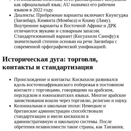
как официальный язык; AU назначил его рабочим
языком в 2022 году.
Диалекты: Прибрежные варианты включают Киунгуджа
(Занзибар), Кимвита (Момбаса) и Киаму (Ламу).
Внутренние варианты в Восточной Африке и ДРК
отличаются звуками и словарным запасом.
Стандартизованный вариант (Кисуахили Санифу) в
значительной степени основан на речи Занзибара с
современной орфографической унификацией.
Историческая дуга: торговля,
контакты и стандартизация
Происхождение и контакты: Кисвахили развивался
вдоль восточноафриканского побережья в постоянном
контакте с торговцами, говорящими на арабском,
персидском и южноазиатских языках. Многие арабские
заимствования вошли через торговлю, религию и науку.
Колониальная и школьная эпохи: Немецкие и
британские администрации способствовали
стандартизации и ввели кисвахили в
административную и школьную системы. После
обретения независимости такие страны, как Танзания,