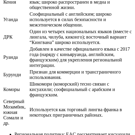
Кения
язык; широко распространен в медиа и
общественной жизни.
Соофициальный с английским; широко
Уганда
используется в силах безопасности и
межэтническом общении.
Один из четырех национальных языков (вместе с
ДРК
лингала, чилуба, киконго); восточный вариант
“Кингвана” широко используется.
Добавлен в качестве официального языка с 2017
года (наряду с киньяруанда, английским,
Руанда
французским) для укрепления региональной
интеграции.
Признан для коммерции и трансграничного
Бурунди
использования.
Шикомори (коморский) тесно связан с
Коморы
кисуахили; соофициальный с арабским и
французским.
Северный
Мозамбик,
Используется как торговый лингва франка в
южная
некоторых приграничных районах.
Сомали и
др.
Региональная политика: EAC рассматривает кисуахили