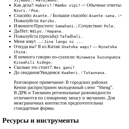
Sijambo.
Hatujambo.
Как дела?:
/
-> Обычные ответы:
Habari?
Mambo vipi?
/
Nzuri.
Poa.
Спасибо:
/ Большое спасибо:
->
Asante.
Asante sana.
Пожалуйста:
Karibu.
Извините/Простите:
; Сочувствие:
Samahani.
Pole.
Да/Нет:
/
Ndiyo.
Hapana.
Пожалуйста (просьба):
Tafadhali.
Меня зовут …:
Jina langu ni ...
Откуда вы? Я из Китая:
—
Unatoka wapi?
Ninatoka
China.
Я немного говорю по-суахили:
Ninaweza kuzungumza
Kiswahili kidogo.
Сколько это стоит?:
Bei gani?
До свидания/Увидимся:
/
Kwaheri.
Tutaonana.
Разговорное примечание: В городских районах
Кении распространен молодежный сленг “Sheng”.
В ДРК и Танзании региональные разновидности
отличаются по словарному запасу и звучанию. Для
межграничных контекстов предпочтительны
стандартные формы.
Ресурсы и инструменты