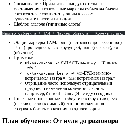
Согласование: Прилагательные, указательные
местоимения и глагольные маркеры субъекта/объекта
согласуются с соответствующим классом
существительного или лицом.
Шаблон глагола (типичные слоты):
Маркёр субъекта + TAM + Маркёр объекта + Корень глагола
Общие маркеры TAM:
(настоящее/прогрессивное),
-na-
(прошедшее),
(будущее),
(перфект),
-li-
-ta-
-me-
hu-
(обычное).
Примеры:
-> Я-НАСТ-ты-вижу = “Я вижу
Ni-na-ku-ona.
тебя.”
-> мы-БУД-взаимно-
Tu-ta-ku-tana kesho.
встречаемся завтра = “Мы встретимся завтра.”
Отрицание часто использует отрицательный
префикс и изменения конечной гласной,
например,
(Я не иду сегодня.)
Si-endi leo.
Полезные производные:
(каузатив),
-isha/-esha
-wa
(пассив),
(взаимный), что позволяет легко
-ana
создавать богатые значения из одного корня.
План обучения: От нуля до разговора