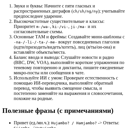
Звуки и буквы: Начните с пяти гласных и
распространенных диграфов (
); учитывайте
ch/sh/ng/ny
предпоследнее ударение.
Высокочастотные существительные и классы:
Приоритет
,
,
и их
m-/wa-
ki-/vi-
ji-/ma-
согласовательные схемы.
Основные TAM и фреймы: Создавайте мини-шаблоны с
вокруг повседневных глаголов
-na-/-li-/-ta-/-me-
(идти/приходить/видеть/хотеть), лиц (я/ты/он-она) и
вставляйте объекты/места.
Баланс ввода и вывода: Слушайте новости и радио
(BBC, DW, VOA), выполняйте короткие упражнения по
теневому повторению и диктанты, пишите ежедневные
микро-посты или сообщения в чате.
Используйте ИИ с умом: Проверьте естественность с
помощью ИИ-переводчика, выполняйте обратный
перевод, чтобы выявить смещение смысла, и
постепенно заменяйте на выражения и словосочетания,
похожие на родные.
Полезные фразы (с примечаниями)
Привет (ед./мн.ч.):
-> Ответы:
Hujambo? / Hamjambo?
/